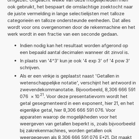
ook gebruikt, het bespaart de omslachtige zoektocht naar
de juiste vermelding in lange selectielijsten met talloze
categorieën en talloze ondersteunde eenheden. Dat alles
wordt voor ons overgenomen door de rekenmachine en het
werk wordt in een fractie van een seconde gedaan.
Indien nodig kan het resultaat worden afgerond op
een bepaald aantal decimalen wanneer dit zinvol is.
In plaats van '4^3' kun je ook '4 exp 3' of '4 pow 3'
schrijven.
Als er een vinkje is geplaatst naast 'Getallen in
wetenschappelijke notatie', verschijnt het antwoord in
zwevendekommanotatie. Bijvoorbeeld, 8,306 666 591
21
076
×
10
. Voor deze presentatievorm wordt het
getal gesegmenteerd in een exponent, hier 21, en het
eigenlijke getal, hier 8,306 666 591 076. Voor
apparaten waarop de mogelijkheden voor het
weergeven van getallen beperkt is, zoals bijvoorbeeld
bij zakrekenmachines, worden getallen ook
weergegeven als 8,306 666 591 076 E+21. Dit maakt