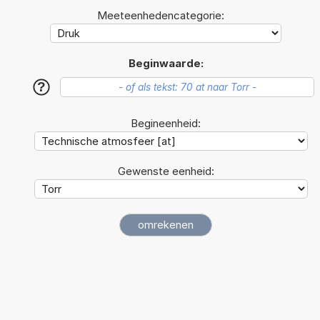
Meeteenhedencategorie:
Beginwaarde:
?
Begineenheid:
Gewenste eenheid: