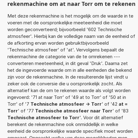
rekenmachine om at naar Torr om te rekenen
Met deze rekenmachine is het mogelijk om de waarde in te
voeren met de oorspronkelijke meeteenheid die moet
worden geconverteerd; bijvoorbeeld '602 Technische
atmosfeer'. Hierbij kan de volledige naam van de eenheid of
de afkorting ervan worden gebruiktbijvoorbeeld
'Technische atmosfeer' of 'at'. Vervolgens bepaalt de
rekenmachine de categorie van de te omrekenen ---
converteren meeteenheid, in dit geval 'Druk'. Daarna zet
het de ingevoerde waarde om in alle eenheden die bekend
zijn voor de rekenmachine. In de resulterende lijst vindt u
zeker ook de conversie die u oorspronkelijk zocht. Als
alternatief kan de om te rekenen waarde als volgt worden
ingevoerd: '71 at naar Torr' of '49 at to Torr' of '50 at in
Torr' of '7
Technische atmosfeer -> Torr
' of '42
at =
Torr
' of '77
Technische atmosfeer naar Torr
' of '83
Technische atmosfeer to Torr
'. Voor dit alternatief
berekent de rekenmachine ook onmiddellijk in welke
eenheid de oorspronkelijke waarde specifiek moet worden
omgezet. Ongeacht welke van deze mogelijkheden men