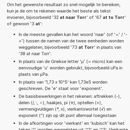
Om het gewenste resultaat zo snel mogelijk te bereiken,
kun je de om te rekenen waarde het beste als tekst
invoeren, bijvoorbeeld '32
at naar Torr
' of '67
at to Torr
'
of gewoon '3
at
':
In de meeste gevallen kan het woord 'naar' (of '=' / '-
>') tussen de namen van de twee eenheden worden
weggelaten, bijvoorbeeld '73
at Torr
' in plaats van
'38 at naar Torr'.
In plaats van de Griekse letter 'µ' (= micro) kan een
eenvoudige 'u' worden gebruikt, bijvoorbeeld uPa in
plaats van µPa.
In plaats van '1,73 x 10^5' kan 1,73e5 worden
geschreven. De 'e' staat voor 'exponent'.
De basisbewerkingen in het rekenen: aftrekken (-),
delen (/, :, ÷), haakjes, pi (π), optellen (+),
vermenigvuldigen (*, x), vierkantswortel (√) en
exponent (^) zijn op dit punt allemaal toegestaan
In de afkortingen voor 'vierkant' en 'kubisch' kan het
teken '^' worden weggelaten uit '^2' en '^3'. Vierkante