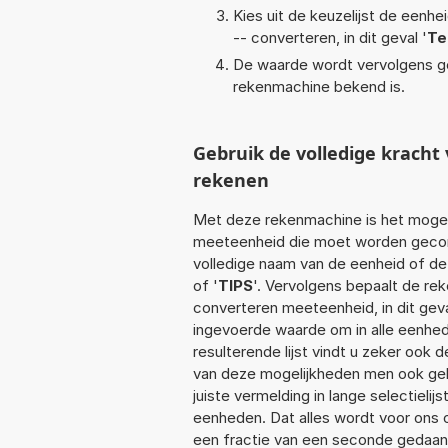
Kies uit de keuzelijst de eenh
-- converteren, in dit geval '
Te
De waarde wordt vervolgens g
rekenmachine bekend is.
Gebruik de volledige krach
rekenen
Met deze rekenmachine is het mogeli
meeteenheid die moet worden geconve
volledige naam van de eenheid of de
of '
TIPS
'. Vervolgens bepaalt de r
converteren meeteenheid, in dit geva
ingevoerde waarde om in alle eenhed
resulterende lijst vindt u zeker ook 
van deze mogelijkheden men ook geb
juiste vermelding in lange selectieli
eenheden. Dat alles wordt voor ons
een fractie van een seconde gedaan