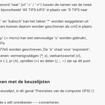
woord 'naar' (of '=' / '->') tussen de namen van de twee
ijvoorbeeld '46 TIPS kIPS' in plaats van '9 TIPS naar
t' en 'kubisch' kan het teken '^' worden weggelaten uit
eters kunnen daarom worden geschreven als cm2 in plaats
 'µ' (= micro) kan een eenvoudige 'u' worden gebruikt,
µPa.
 1,77e5 worden geschreven. De 'e' staat voor 'exponent'.
enen: vermenigvuldigen (*, x), vierkantswortel (√),
(-), pi (π), optellen (+) en delen (/, :, ÷) zijn op dit punt
ken met de keuzelijsten
euzelijst, in dit geval '
Prestaties van de computer (IPS)
ie u wilt omrekenen --- converteren.