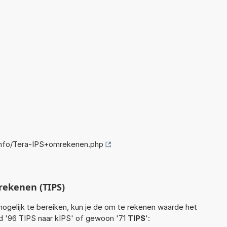
nfo/Tera-IPS+omrekenen.php
rekenen (TIPS)
ogelijk te bereiken, kun je de om te rekenen waarde het
ld '96 TIPS naar kIPS' of gewoon '71
TIPS
':