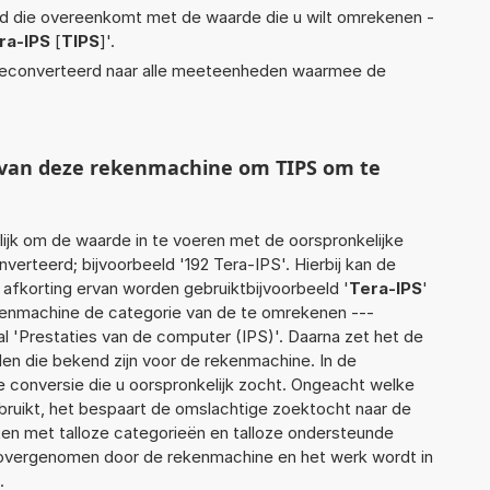
eid die overeenkomt met de waarde die u wilt omrekenen -
ra-IPS
[
TIPS
]'.
econverteerd naar alle meeteenheden waarmee de
t van deze rekenmachine om TIPS om te
jk om de waarde in te voeren met de oorspronkelijke
rteerd; bijvoorbeeld '192 Tera-IPS'. Hierbij kan de
 afkorting ervan worden gebruiktbijvoorbeeld '
Tera-IPS
'
ekenmachine de categorie van de te omrekenen ---
l 'Prestaties van de computer (IPS)'. Daarna zet het de
en die bekend zijn voor de rekenmachine. In de
de conversie die u oorspronkelijk zocht. Ongeacht welke
ruikt, het bespaart de omslachtige zoektocht naar de
jsten met talloze categorieën en talloze ondersteunde
 overgenomen door de rekenmachine en het werk wordt in
.