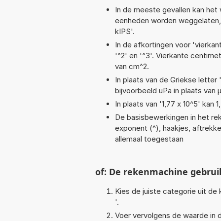
In de meeste gevallen kan het 
eenheden worden weggelaten, b
kIPS'.
In de afkortingen voor 'vierkan
'^2' en '^3'. Vierkante centim
van cm^2.
In plaats van de Griekse letter
bijvoorbeeld uPa in plaats van 
In plaats van '1,77 x 10^5' kan
De basisbewerkingen in het rek
exponent (^), haakjes, aftrekken 
allemaal toegestaan
of: De rekenmachine gebrui
Kies de juiste categorie uit de k
'.
Voer vervolgens de waarde in d