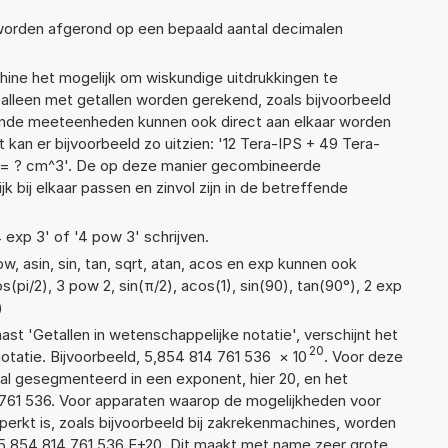
 worden afgerond op een bepaald aantal decimalen
ne het mogelijk om wiskundige uitdrukkingen te
t alleen met getallen worden gerekend, zoals bijvoorbeeld
lende meeteenheden kunnen ook direct aan elkaar worden
 kan er bijvoorbeeld zo uitzien: '12 Tera-IPS + 49 Tera-
= ? cm^3'. De op deze manier gecombineerde
 bij elkaar passen en zinvol zijn in de betreffende
4 exp 3' of '4 pow 3' schrijven.
, asin, sin, tan, sqrt, atan, acos en exp kunnen ook
(pi/2), 3 pow 2, sin(π/2), acos(1), sin(90), tan(90°), 2 exp
)
aast 'Getallen in wetenschappelijke notatie', verschijnt het
20
atie. Bijvoorbeeld, 5,854 814 761 536
×
10
. Voor deze
al gesegmenteerd in een exponent, hier 20, en het
14 761 536. Voor apparaten waarop de mogelijkheden voor
erkt is, zoals bijvoorbeeld bij zakrekenmachines, worden
5,854 814 761 536 E+20. Dit maakt met name zeer grote