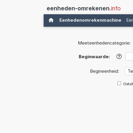
eenheden-omrekenen
.info
Eenhedenomrekenmachine
Ee
Meeteenhedencategorie:
Beginwaarde:
?
Begineenheid:
Getal