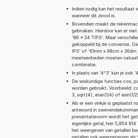
Indien nodig kan het resultaat
wanneer dit zinvol is.
Bovendien maakt de rekenmachi
gebruiken. Hierdoor kan er nie
'86 * 24 TIPS'. Maar verschil
gekoppeld bij de conversie. Dat
IPS' of '61mm x 98cm x 36dm 
meeteenheden moeten natuurlijk
combinatie.
In plaats van '4^3' kun je ook '
De wiskundige functies cos, pow
worden gebruikt. Voorbeeld: cos
3, sqrt(4), atan(1/4) of asin(1/2
Als er een vinkje is geplaatst n
antwoord in zwevendekommanot
presentatievorm wordt het get
eigenlijke getal, hier 5,854 8
het weergeven van getallen bep
getallen ook weergegeven als 