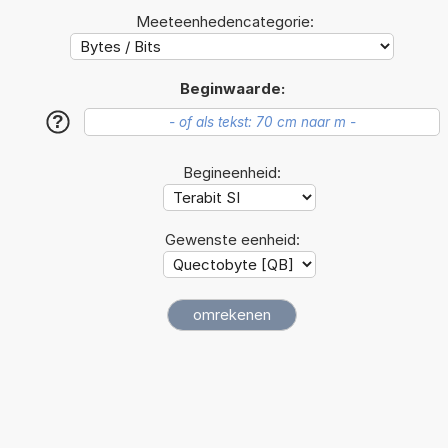
Meeteenhedencategorie:
Beginwaarde:
?
Begineenheid:
Gewenste eenheid: