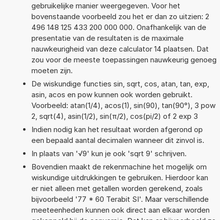
gebruikelijke manier weergegeven. Voor het
bovenstaande voorbeeld zou het er dan zo uitzien: 2
496 148 125 433 200 000 000. Onafhankelijk van de
presentatie van de resultaten is de maximale
nauwkeurigheid van deze calculator 14 plaatsen. Dat
zou voor de meeste toepassingen nauwkeurig genoeg
moeten zijn.
De wiskundige functies sin, sqrt, cos, atan, tan, exp,
asin, acos en pow kunnen ook worden gebruikt.
Voorbeeld: atan(1/4), acos(1), sin(90), tan(90°), 3 pow
2, sqrt(4), asin(1/2), sin(π/2), cos(pi/2) of 2 exp 3
Indien nodig kan het resultaat worden afgerond op
een bepaald aantal decimalen wanneer dit zinvol is.
In plaats van '√9' kun je ook 'sqrt 9' schrijven.
Bovendien maakt de rekenmachine het mogelijk om
wiskundige uitdrukkingen te gebruiken. Hierdoor kan
er niet alleen met getallen worden gerekend, zoals
bijvoorbeeld '77 * 60 Terabit SI'. Maar verschillende
meeteenheden kunnen ook direct aan elkaar worden