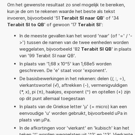
Om het gewenste resultaat zo snel mogelijk te bereiken,
kun je de om te rekenen waarde het beste als tekst
invoeren, bijvoorbeeld '51
Terabit SI naar QB
' of '34
Terabit SI to QB
' of gewoon '17
Terabit SI
':
In de meeste gevallen kan het woord 'naar' (of '=' / '-
>') tussen de namen van de twee eenheden worden
weggelaten, bijvoorbeeld '82
Terabit SI QB
' in plaats
van '99 Terabit SI naar QB'.
In plaats van '1,68 x 10^5' kan 1,68e5 worden
geschreven. De 'e' staat voor 'exponent'.
De basisbewerkingen in het rekenen: delen (/, :, ÷),
vierkantswortel (√), aftrekken (-), vermenigvuldigen
(*, x), pi (π), haakjes, exponent (^) en optellen (+) zijn
op dit punt allemaal toegestaan
In plaats van de Griekse letter 'µ' (= micro) kan een
eenvoudige 'u' worden gebruikt, bijvoorbeeld uPa in
plaats van µPa.
In de afkortingen voor 'vierkant' en 'kubisch' kan het
teken '^' worden weggelaten uit '^2' en '^3'. Vierkante