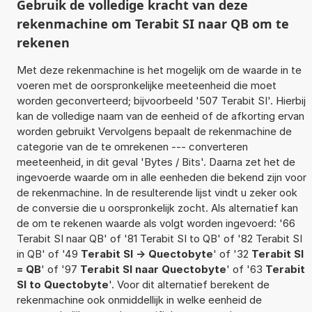
Gebruik de volledige kracht van deze
rekenmachine om Terabit SI naar QB om te
rekenen
Met deze rekenmachine is het mogelijk om de waarde in te
voeren met de oorspronkelijke meeteenheid die moet
worden geconverteerd; bijvoorbeeld '507 Terabit SI'. Hierbij
kan de volledige naam van de eenheid of de afkorting ervan
worden gebruikt Vervolgens bepaalt de rekenmachine de
categorie van de te omrekenen --- converteren
meeteenheid, in dit geval 'Bytes / Bits'. Daarna zet het de
ingevoerde waarde om in alle eenheden die bekend zijn voor
de rekenmachine. In de resulterende lijst vindt u zeker ook
de conversie die u oorspronkelijk zocht. Als alternatief kan
de om te rekenen waarde als volgt worden ingevoerd: '66
Terabit SI naar QB' of '81 Terabit SI to QB' of '82 Terabit SI
in QB' of '49
Terabit SI -> Quectobyte
' of '32
Terabit SI
= QB
' of '97
Terabit SI naar Quectobyte
' of '63
Terabit
SI to Quectobyte
'. Voor dit alternatief berekent de
rekenmachine ook onmiddellijk in welke eenheid de