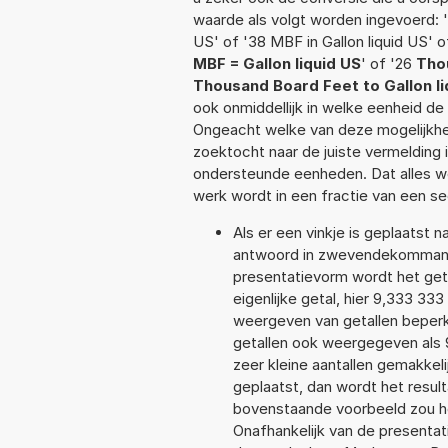
waarde als volgt worden ingevoerd: '1
US' of '38 MBF in Gallon liquid US' o
MBF = Gallon liquid US
' of '26
Thou
Thousand Board Feet to Gallon li
ook onmiddellijk in welke eenheid d
Ongeacht welke van deze mogelijkhe
zoektocht naar de juiste vermelding i
ondersteunde eenheden. Dat alles 
werk wordt in een fractie van een s
Als er een vinkje is geplaatst n
antwoord in zwevendekommanot
presentatievorm wordt het get
eigenlijke getal, hier 9,333 3
weergeven van getallen beperkt
getallen ook weergegeven als
zeer kleine aantallen gemakkeli
geplaatst, dan wordt het resul
bovenstaande voorbeeld zou he
Onafhankelijk van de presentat