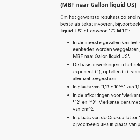
(MBF naar Gallon liquid US)
Om het gewenste resultaat zo snel m
beste als tekst invoeren, bijvoorbee
liquid US
' of gewoon '72
MBF
':
In de meeste gevallen kan het 
eenheden worden weggelaten, 
MBF naar Gallon liquid US'.
De basisbewerkingen in het reken
exponent (^), optellen (+), verm
allemaal toegestaan
In plaats van '1,13 x 10^5' kan
In de afkortingen voor 'vierkan
'^2' en '^3'. Vierkante centim
van cm^2.
In plaats van de Griekse letter
bijvoorbeeld uPa in plaats van 