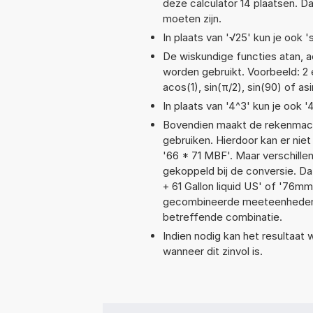
deze calculator 14 plaatsen. 
moeten zijn.
In plaats van '√25' kun je ook 's
De wiskundige functies atan, ac
worden gebruikt. Voorbeeld: 2 e
acos(1), sin(π/2), sin(90) of asi
In plaats van '4^3' kun je ook '
Bovendien maakt de rekenmachi
gebruiken. Hierdoor kan er nie
'66 * 71 MBF'. Maar verschill
gekoppeld bij de conversie. Da
+ 61 Gallon liquid US' of '76
gecombineerde meeteenheden moe
betreffende combinatie.
Indien nodig kan het resultaat
wanneer dit zinvol is.