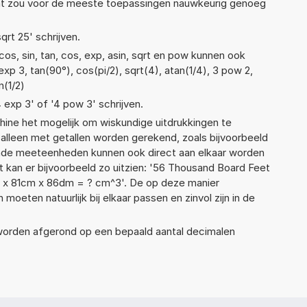
Dat zou voor de meeste toepassingen nauwkeurig genoeg
qrt 25' schrijven.
os, sin, tan, cos, exp, asin, sqrt en pow kunnen ook
xp 3, tan(90°), cos(pi/2), sqrt(4), atan(1/4), 3 pow 2,
n(1/2)
4 exp 3' of '4 pow 3' schrijven.
ne het mogelijk om wiskundige uitdrukkingen te
t alleen met getallen worden gerekend, zoals bijvoorbeeld
ende meeteenheden kunnen ook direct aan elkaar worden
t kan er bijvoorbeeld zo uitzien: '56 Thousand Board Feet
mm x 81cm x 86dm = ? cm^3'. De op deze manier
ten natuurlijk bij elkaar passen en zinvol zijn in de
 worden afgerond op een bepaald aantal decimalen