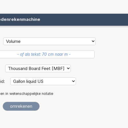
edenrekenmachine
:
id:
len in wetenschappelijke notatie