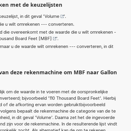
ken met de keuzelijsten
euzelijst, in dit geval '
Volume
'.
ie u wilt omrekenen --- converteren.
eid die overeenkomt met de waarde die u wilt omrekenen -
ousand Board Feet [MBF]
'.
rnaar u de waarde wilt omrekenen --- converteren, in dit
t van deze rekenmachine om MBF naar Gallon
jk om de waarde in te voeren met de oorspronkelijke
rteerd; bijvoorbeeld '110 Thousand Board Feet'. Hierbij
d of de afkorting ervan worden gebruiktbijvoorbeeld
rvolgens bepaalt de rekenmachine de categorie van de te
id, in dit geval 'Volume'. Daarna zet het de ingevoerde
d zijn voor de rekenmachine. In de resulterende lijst vindt
ronkelijk zocht. Als alternatief kan de om te rekenen