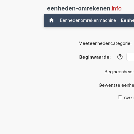
eenheden-omrekenen
.info
Eenhedenomrekenmachine
Eenh
Meeteenhedencategorie:
Beginwaarde:
?
Begineenheid
Gewenste eenhe
Getal