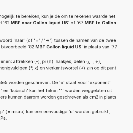
ogelijk te bereiken, kun je de om te rekenen waarde het
ld '62
MBF naar Gallon liquid US
' of '67
MBF to Gallon
woord 'naar' (of '=' / '->') tussen de namen van de twee
bijvoorbeeld '82
MBF Gallon liquid US
' in plaats van '77
en: aftrekken (-), pi (π), haakjes, delen (/, :, ÷),
enigvuldigen (*, x) en vierkantswortel (√) zijn op dit punt
 1,13e5 worden geschreven. De 'e' staat voor 'exponent'.
t' en 'kubisch' kan het teken '^' worden weggelaten uit
eters kunnen daarom worden geschreven als cm2 in plaats
 'µ' (= micro) kan een eenvoudige 'u' worden gebruikt,
µPa.