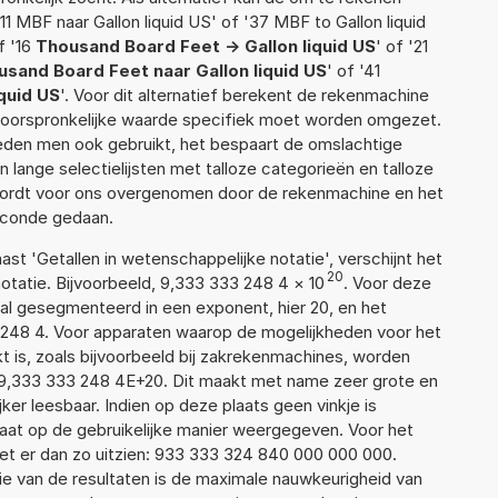
1 MBF naar Gallon liquid US' of '37 MBF to Gallon liquid
f '16
Thousand Board Feet -> Gallon liquid US
' of '21
sand Board Feet naar Gallon liquid US
' of '41
quid US
'. Voor dit alternatief berekent de rekenmachine
e oorspronkelijke waarde specifiek moet worden omgezet.
den men ook gebruikt, het bespaart de omslachtige
n lange selectielijsten met talloze categorieën en talloze
wordt voor ons overgenomen door de rekenmachine en het
econde gedaan.
aast 'Getallen in wetenschappelijke notatie', verschijnt het
20
atie. Bijvoorbeeld, 9,333 333 248 4
×
10
. Voor deze
al gesegmenteerd in een exponent, hier 20, en het
33 248 4. Voor apparaten waarop de mogelijkheden voor het
 is, zoals bijvoorbeeld bij zakrekenmachines, worden
 9,333 333 248 4E+20. Dit maakt met name zeer grote en
jker leesbaar. Indien op deze plaats geen vinkje is
taat op de gebruikelijke manier weergegeven. Voor het
t er dan zo uitzien: 933 333 324 840 000 000 000.
ie van de resultaten is de maximale nauwkeurigheid van