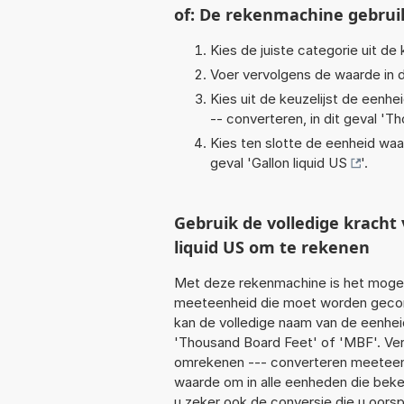
of: De rekenmachine gebrui
Kies de juiste categorie uit de k
Voer vervolgens de waarde in d
Kies uit de keuzelijst de eenh
-- converteren, in dit geval '
Th
Kies ten slotte de eenheid waa
geval '
Gallon liquid US
'.
Gebruik de volledige krach
liquid US om te rekenen
Met deze rekenmachine is het mogeli
meeteenheid die moet worden geconve
kan de volledige naam van de eenhei
'Thousand Board Feet' of 'MBF'. Ve
omrekenen --- converteren meeteenhe
waarde om in alle eenheden die beken
u zeker ook de conversie die u oorsp