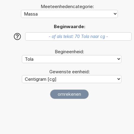
Meeteenhedencategorie:
Beginwaarde:
?
Begineenheid:
Gewenste eenheid: