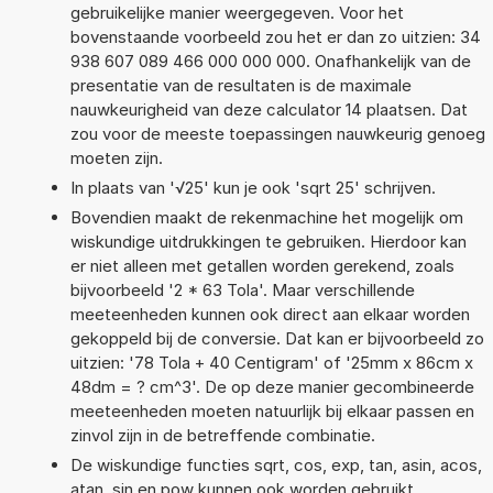
gebruikelijke manier weergegeven. Voor het
bovenstaande voorbeeld zou het er dan zo uitzien: 34
938 607 089 466 000 000 000. Onafhankelijk van de
presentatie van de resultaten is de maximale
nauwkeurigheid van deze calculator 14 plaatsen. Dat
zou voor de meeste toepassingen nauwkeurig genoeg
moeten zijn.
In plaats van '√25' kun je ook 'sqrt 25' schrijven.
Bovendien maakt de rekenmachine het mogelijk om
wiskundige uitdrukkingen te gebruiken. Hierdoor kan
er niet alleen met getallen worden gerekend, zoals
bijvoorbeeld '2 * 63 Tola'. Maar verschillende
meeteenheden kunnen ook direct aan elkaar worden
gekoppeld bij de conversie. Dat kan er bijvoorbeeld zo
uitzien: '78 Tola + 40 Centigram' of '25mm x 86cm x
48dm = ? cm^3'. De op deze manier gecombineerde
meeteenheden moeten natuurlijk bij elkaar passen en
zinvol zijn in de betreffende combinatie.
De wiskundige functies sqrt, cos, exp, tan, asin, acos,
atan, sin en pow kunnen ook worden gebruikt.