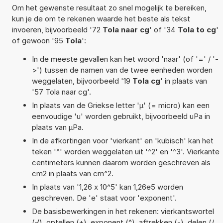
Om het gewenste resultaat zo snel mogelijk te bereiken,
kun je de om te rekenen waarde het beste als tekst
invoeren, bijvoorbeeld '72
Tola naar cg
' of '34
Tola to cg
'
of gewoon '95
Tola
':
In de meeste gevallen kan het woord 'naar' (of '=' / '-
>') tussen de namen van de twee eenheden worden
weggelaten, bijvoorbeeld '19
Tola cg
' in plaats van
'57 Tola naar cg'.
In plaats van de Griekse letter 'µ' (= micro) kan een
eenvoudige 'u' worden gebruikt, bijvoorbeeld uPa in
plaats van µPa.
In de afkortingen voor 'vierkant' en 'kubisch' kan het
teken '^' worden weggelaten uit '^2' en '^3'. Vierkante
centimeters kunnen daarom worden geschreven als
cm2 in plaats van cm^2.
In plaats van '1,26 x 10^5' kan 1,26e5 worden
geschreven. De 'e' staat voor 'exponent'.
De basisbewerkingen in het rekenen: vierkantswortel
(√), optellen (+), exponent (^), aftrekken (-), delen (/,