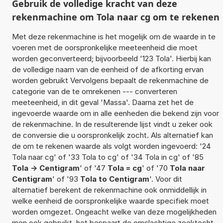
Gebruik de volledige kracht van deze
rekenmachine om Tola naar cg om te rekenen
Met deze rekenmachine is het mogelijk om de waarde in te
voeren met de oorspronkelijke meeteenheid die moet
worden geconverteerd; bijvoorbeeld '123 Tola'. Hierbij kan
de volledige naam van de eenheid of de afkorting ervan
worden gebruikt Vervolgens bepaalt de rekenmachine de
categorie van de te omrekenen --- converteren
meeteenheid, in dit geval 'Massa'. Daarna zet het de
ingevoerde waarde om in alle eenheden die bekend zijn voor
de rekenmachine. In de resulterende lijst vindt u zeker ook
de conversie die u oorspronkelijk zocht. Als alternatief kan
de om te rekenen waarde als volgt worden ingevoerd: '24
Tola naar cg' of '33 Tola to cg' of '34 Tola in cg' of '85
Tola -> Centigram
' of '47
Tola = cg
' of '70
Tola naar
Centigram
' of '93
Tola to Centigram
'. Voor dit
alternatief berekent de rekenmachine ook onmiddellijk in
welke eenheid de oorspronkelijke waarde specifiek moet
worden omgezet. Ongeacht welke van deze mogelijkheden
men ook gebruikt, het bespaart de omslachtige zoektocht