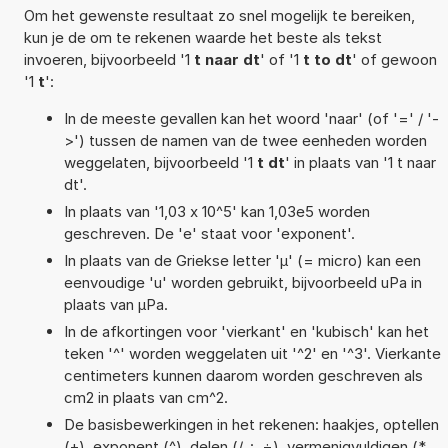
Om het gewenste resultaat zo snel mogelijk te bereiken,
kun je de om te rekenen waarde het beste als tekst
invoeren, bijvoorbeeld '1
t naar dt
' of '1
t to dt
' of gewoon
'1
t
':
In de meeste gevallen kan het woord 'naar' (of '=' / '-
>') tussen de namen van de twee eenheden worden
weggelaten, bijvoorbeeld '1
t dt
' in plaats van '1 t naar
dt'.
In plaats van '1,03 x 10^5' kan 1,03e5 worden
geschreven. De 'e' staat voor 'exponent'.
In plaats van de Griekse letter 'µ' (= micro) kan een
eenvoudige 'u' worden gebruikt, bijvoorbeeld uPa in
plaats van µPa.
In de afkortingen voor 'vierkant' en 'kubisch' kan het
teken '^' worden weggelaten uit '^2' en '^3'. Vierkante
centimeters kunnen daarom worden geschreven als
cm2 in plaats van cm^2.
De basisbewerkingen in het rekenen: haakjes, optellen
(+), exponent (^), delen (/, :, ÷), vermenigvuldigen (*,