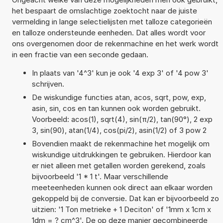
het bespaart de omslachtige zoektocht naar de juiste
vermelding in lange selectielijsten met talloze categorieën
en talloze ondersteunde eenheden. Dat alles wordt voor
ons overgenomen door de rekenmachine en het werk wordt
in een fractie van een seconde gedaan.
In plaats van '4^3' kun je ook '4 exp 3' of '4 pow 3'
schrijven.
De wiskundige functies atan, acos, sqrt, pow, exp,
asin, sin, cos en tan kunnen ook worden gebruikt.
Voorbeeld: acos(1), sqrt(4), sin(π/2), tan(90°), 2 exp
3, sin(90), atan(1/4), cos(pi/2), asin(1/2) of 3 pow 2
Bovendien maakt de rekenmachine het mogelijk om
wiskundige uitdrukkingen te gebruiken. Hierdoor kan
er niet alleen met getallen worden gerekend, zoals
bijvoorbeeld '1 * 1 t'. Maar verschillende
meeteenheden kunnen ook direct aan elkaar worden
gekoppeld bij de conversie. Dat kan er bijvoorbeeld zo
uitzien: '1 Ton metrieke + 1 Deciton' of '1mm x 1cm x
1dm = ? cm^3'. De op deze manier gecombineerde