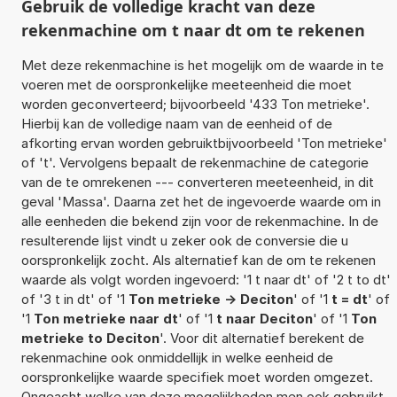
Gebruik de volledige kracht van deze
rekenmachine om t naar dt om te rekenen
Met deze rekenmachine is het mogelijk om de waarde in te
voeren met de oorspronkelijke meeteenheid die moet
worden geconverteerd; bijvoorbeeld '433 Ton metrieke'.
Hierbij kan de volledige naam van de eenheid of de
afkorting ervan worden gebruiktbijvoorbeeld 'Ton metrieke'
of 't'. Vervolgens bepaalt de rekenmachine de categorie
van de te omrekenen --- converteren meeteenheid, in dit
geval 'Massa'. Daarna zet het de ingevoerde waarde om in
alle eenheden die bekend zijn voor de rekenmachine. In de
resulterende lijst vindt u zeker ook de conversie die u
oorspronkelijk zocht. Als alternatief kan de om te rekenen
waarde als volgt worden ingevoerd: '1 t naar dt' of '2 t to dt'
of '3 t in dt' of '1
Ton metrieke -> Deciton
' of '1
t = dt
' of
'1
Ton metrieke naar dt
' of '1
t naar Deciton
' of '1
Ton
metrieke to Deciton
'. Voor dit alternatief berekent de
rekenmachine ook onmiddellijk in welke eenheid de
oorspronkelijke waarde specifiek moet worden omgezet.
Ongeacht welke van deze mogelijkheden men ook gebruikt,