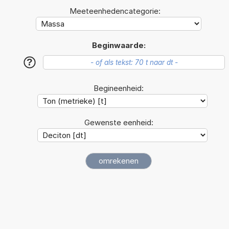
Meeteenhedencategorie:
Beginwaarde:
?
Begineenheid:
Gewenste eenheid: