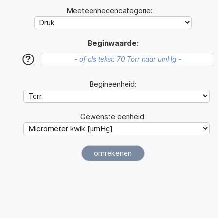
Meeteenhedencategorie:
Beginwaarde:
?
Begineenheid:
Gewenste eenheid: