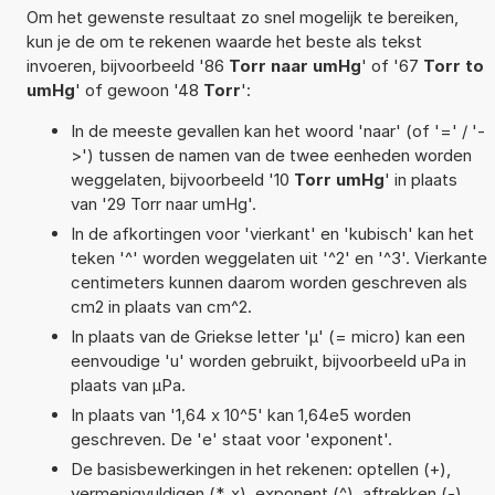
Om het gewenste resultaat zo snel mogelijk te bereiken,
kun je de om te rekenen waarde het beste als tekst
invoeren, bijvoorbeeld '86
Torr naar umHg
' of '67
Torr to
umHg
' of gewoon '48
Torr
':
In de meeste gevallen kan het woord 'naar' (of '=' / '-
>') tussen de namen van de twee eenheden worden
weggelaten, bijvoorbeeld '10
Torr umHg
' in plaats
van '29 Torr naar umHg'.
In de afkortingen voor 'vierkant' en 'kubisch' kan het
teken '^' worden weggelaten uit '^2' en '^3'. Vierkante
centimeters kunnen daarom worden geschreven als
cm2 in plaats van cm^2.
In plaats van de Griekse letter 'µ' (= micro) kan een
eenvoudige 'u' worden gebruikt, bijvoorbeeld uPa in
plaats van µPa.
In plaats van '1,64 x 10^5' kan 1,64e5 worden
geschreven. De 'e' staat voor 'exponent'.
De basisbewerkingen in het rekenen: optellen (+),
vermenigvuldigen (*, x), exponent (^), aftrekken (-),