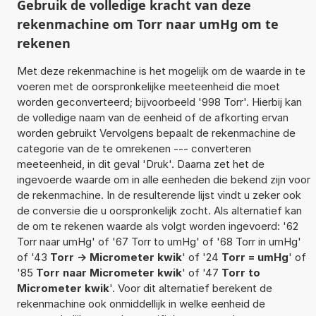
Gebruik de volledige kracht van deze
rekenmachine om Torr naar umHg om te
rekenen
Met deze rekenmachine is het mogelijk om de waarde in te
voeren met de oorspronkelijke meeteenheid die moet
worden geconverteerd; bijvoorbeeld '998 Torr'. Hierbij kan
de volledige naam van de eenheid of de afkorting ervan
worden gebruikt Vervolgens bepaalt de rekenmachine de
categorie van de te omrekenen --- converteren
meeteenheid, in dit geval 'Druk'. Daarna zet het de
ingevoerde waarde om in alle eenheden die bekend zijn voor
de rekenmachine. In de resulterende lijst vindt u zeker ook
de conversie die u oorspronkelijk zocht. Als alternatief kan
de om te rekenen waarde als volgt worden ingevoerd: '62
Torr naar umHg' of '67 Torr to umHg' of '68 Torr in umHg'
of '43
Torr -> Micrometer kwik
' of '24
Torr = umHg
' of
'85
Torr naar Micrometer kwik
' of '47
Torr to
Micrometer kwik
'. Voor dit alternatief berekent de
rekenmachine ook onmiddellijk in welke eenheid de