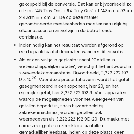
gekoppeld bij de conversie. Dat kan er bijvoorbeeld zo
uitzien: '45 Troy Ons + 94 Troy Ons' of '43mm x 92cm
x 42dm = ? cm^3'. De op deze manier
gecombineerde meeteenheden moeten natuurlijk bij
elkaar passen en zinvol zijn in de betreffende
combinatie.
Indien nodig kan het resultaat worden afgerond op
een bepaald aantal decimalen wanneer dit zinvol is.
Als er een vinkje is geplaatst naast 'Getallen in
wetenschappelijke notatie', verschijnt het antwoord in
zwevendekommanotatie. Bijvoorbeeld, 3,222 222 192
20
9
×
10
. Voor deze presentatievorm wordt het getal
gesegmenteerd in een exponent, hier 20, en het
eigenlijke getal, hier 3,222 222 192 9. Voor apparaten
waarop de mogelijkheden voor het weergeven van
getallen beperkt is, zoals bijvoorbeeld bij
zakrekenmachines, worden getallen ook
weergegeven als 3,222 222 192 9E+20. Dit maakt met
name zeer grote en zeer kleine aantallen
gemakkelijker leesbaar. Indien op deze plaats geen