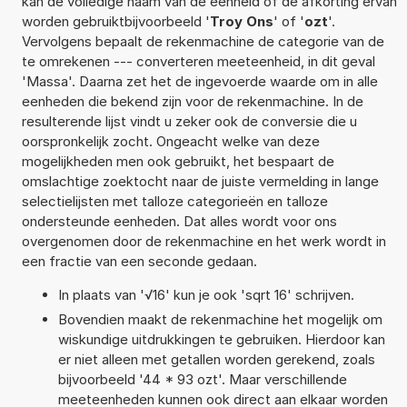
kan de volledige naam van de eenheid of de afkorting ervan
worden gebruiktbijvoorbeeld '
Troy Ons
' of '
ozt
'.
Vervolgens bepaalt de rekenmachine de categorie van de
te omrekenen --- converteren meeteenheid, in dit geval
'Massa'. Daarna zet het de ingevoerde waarde om in alle
eenheden die bekend zijn voor de rekenmachine. In de
resulterende lijst vindt u zeker ook de conversie die u
oorspronkelijk zocht. Ongeacht welke van deze
mogelijkheden men ook gebruikt, het bespaart de
omslachtige zoektocht naar de juiste vermelding in lange
selectielijsten met talloze categorieën en talloze
ondersteunde eenheden. Dat alles wordt voor ons
overgenomen door de rekenmachine en het werk wordt in
een fractie van een seconde gedaan.
In plaats van '√16' kun je ook 'sqrt 16' schrijven.
Bovendien maakt de rekenmachine het mogelijk om
wiskundige uitdrukkingen te gebruiken. Hierdoor kan
er niet alleen met getallen worden gerekend, zoals
bijvoorbeeld '44 * 93 ozt'. Maar verschillende
meeteenheden kunnen ook direct aan elkaar worden