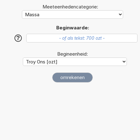
Meeteenhedencategorie:
Beginwaarde:
?
Begineenheid: