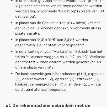
In de meeste gevallen kan het woord 'naar' (of '=' / '-
>') tussen de namen van de twee eenheden worden
weggelaten, bijvoorbeeld '82 ozt pg' in plaats van '33
ozt naar pg'.
In plaats van de Griekse letter 'µ' (= micro) kan een
eenvoudige 'u' worden gebruikt, bijvoorbeeld uPa in
plaats van µPa.
In plaats van '2,01 x 10^5' kan 2,01e5 worden
geschreven. De 'e' staat voor 'exponent'.
In de afkortingen voor 'vierkant' en 'kubisch' kan het
teken '^' worden weggelaten uit '^2' en '^3'. Vierkante
centimeters kunnen daarom worden geschreven als
cm2 in plaats van cm^2.
De basisbewerkingen in het rekenen: pi (π), exponent
(^), vierkantswortel (√), optellen (+), aftrekken (-),
haakjes, vermenigvuldigen (*, x) en delen (/, :, ÷) zijn
op dit punt allemaal toegestaan
of: De rekenmachine gebruiken met de