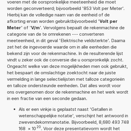
voeren met de oorspronkelijke meeteenheid die moet
worden geconverteerd; bijvoorbeeld '853 Volt per Meter'.
Hierbij kan de volledige naam van de eenheid of de
afkorting ervan worden gebruiktbijvoorbeeld '
Volt per
Meter
' of '
V/m
'. Vervolgens bepaalt de rekenmachine de
categorie van de te omrekenen --- converteren
meeteenheid, in dit geval 'Elektrische veldsterkte'. Daarna
zet het de ingevoerde waarde om in alle eenheden die
bekend zijn voor de rekenmachine. In de resulterende lijst
vindt u zeker ook de conversie die u oorspronkelijk zocht.
Ongeacht welke van deze mogelijkheden men ook gebruikt,
het bespaart de omslachtige zoektocht naar de juiste
vermelding in lange selectielijsten met talloze categorieën
en talloze ondersteunde eenheden. Dat alles wordt voor
ons overgenomen door de rekenmachine en het werk wordt
in een fractie van een seconde gedaan.
Als er een vinkje is geplaatst naast 'Getallen in
wetenschappelijke notatie', verschijnt het antwoord in
zwevendekommanotatie. Bijvoorbeeld, 8,680 493 748
20
168
×
10
. Voor deze presentatievorm wordt het