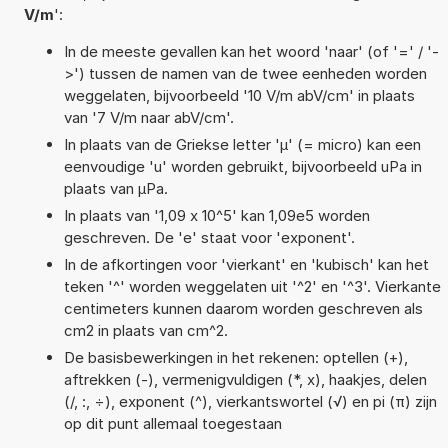
V/m
':
In de meeste gevallen kan het woord 'naar' (of '=' / '-
>') tussen de namen van de twee eenheden worden
weggelaten, bijvoorbeeld '10 V/m abV/cm' in plaats
van '7 V/m naar abV/cm'.
In plaats van de Griekse letter 'µ' (= micro) kan een
eenvoudige 'u' worden gebruikt, bijvoorbeeld uPa in
plaats van µPa.
In plaats van '1,09 x 10^5' kan 1,09e5 worden
geschreven. De 'e' staat voor 'exponent'.
In de afkortingen voor 'vierkant' en 'kubisch' kan het
teken '^' worden weggelaten uit '^2' en '^3'. Vierkante
centimeters kunnen daarom worden geschreven als
cm2 in plaats van cm^2.
De basisbewerkingen in het rekenen: optellen (+),
aftrekken (-), vermenigvuldigen (*, x), haakjes, delen
(/, :, ÷), exponent (^), vierkantswortel (√) en pi (π) zijn
op dit punt allemaal toegestaan