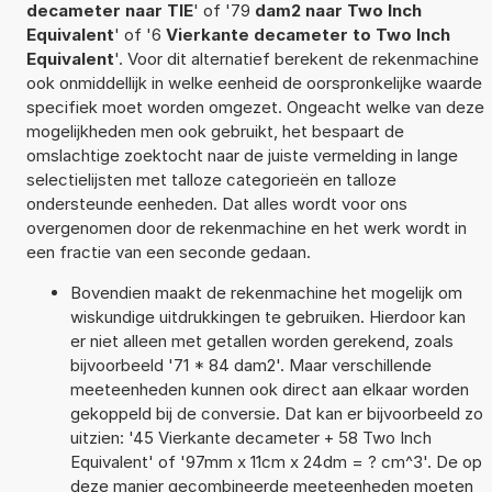
decameter naar TIE
' of '79
dam2 naar Two Inch
Equivalent
' of '6
Vierkante decameter to Two Inch
Equivalent
'. Voor dit alternatief berekent de rekenmachine
ook onmiddellijk in welke eenheid de oorspronkelijke waarde
specifiek moet worden omgezet. Ongeacht welke van deze
mogelijkheden men ook gebruikt, het bespaart de
omslachtige zoektocht naar de juiste vermelding in lange
selectielijsten met talloze categorieën en talloze
ondersteunde eenheden. Dat alles wordt voor ons
overgenomen door de rekenmachine en het werk wordt in
een fractie van een seconde gedaan.
Bovendien maakt de rekenmachine het mogelijk om
wiskundige uitdrukkingen te gebruiken. Hierdoor kan
er niet alleen met getallen worden gerekend, zoals
bijvoorbeeld '71 * 84 dam2'. Maar verschillende
meeteenheden kunnen ook direct aan elkaar worden
gekoppeld bij de conversie. Dat kan er bijvoorbeeld zo
uitzien: '45 Vierkante decameter + 58 Two Inch
Equivalent' of '97mm x 11cm x 24dm = ? cm^3'. De op
deze manier gecombineerde meeteenheden moeten