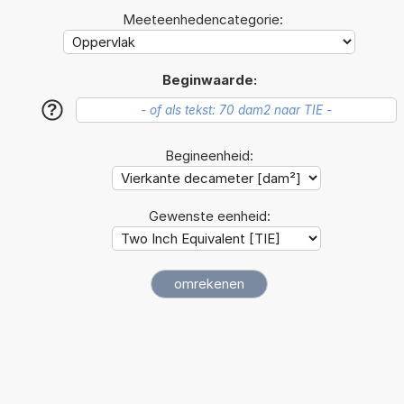
Meeteenhedencategorie:
Beginwaarde:
?
Begineenheid:
Gewenste eenheid: