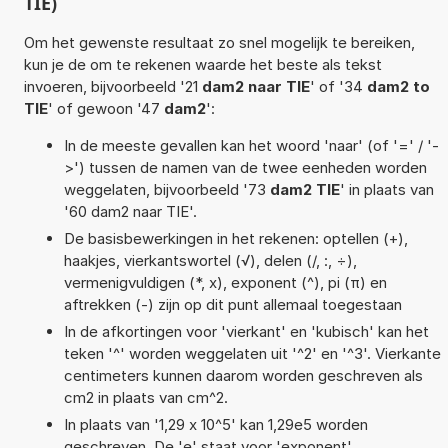
TIE)
Om het gewenste resultaat zo snel mogelijk te bereiken,
kun je de om te rekenen waarde het beste als tekst
invoeren, bijvoorbeeld '21
dam2 naar TIE
' of '34
dam2 to
TIE
' of gewoon '47
dam2
':
In de meeste gevallen kan het woord 'naar' (of '=' / '-
>') tussen de namen van de twee eenheden worden
weggelaten, bijvoorbeeld '73
dam2 TIE
' in plaats van
'60 dam2 naar TIE'.
De basisbewerkingen in het rekenen: optellen (+),
haakjes, vierkantswortel (√), delen (/, :, ÷),
vermenigvuldigen (*, x), exponent (^), pi (π) en
aftrekken (-) zijn op dit punt allemaal toegestaan
In de afkortingen voor 'vierkant' en 'kubisch' kan het
teken '^' worden weggelaten uit '^2' en '^3'. Vierkante
centimeters kunnen daarom worden geschreven als
cm2 in plaats van cm^2.
In plaats van '1,29 x 10^5' kan 1,29e5 worden
geschreven. De 'e' staat voor 'exponent'.