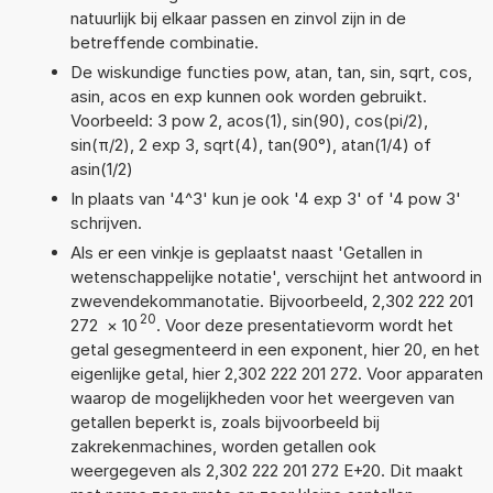
natuurlijk bij elkaar passen en zinvol zijn in de
betreffende combinatie.
De wiskundige functies pow, atan, tan, sin, sqrt, cos,
asin, acos en exp kunnen ook worden gebruikt.
Voorbeeld: 3 pow 2, acos(1), sin(90), cos(pi/2),
sin(π/2), 2 exp 3, sqrt(4), tan(90°), atan(1/4) of
asin(1/2)
In plaats van '4^3' kun je ook '4 exp 3' of '4 pow 3'
schrijven.
Als er een vinkje is geplaatst naast 'Getallen in
wetenschappelijke notatie', verschijnt het antwoord in
zwevendekommanotatie. Bijvoorbeeld, 2,302 222 201
20
272
×
10
. Voor deze presentatievorm wordt het
getal gesegmenteerd in een exponent, hier 20, en het
eigenlijke getal, hier 2,302 222 201 272. Voor apparaten
waarop de mogelijkheden voor het weergeven van
getallen beperkt is, zoals bijvoorbeeld bij
zakrekenmachines, worden getallen ook
weergegeven als 2,302 222 201 272 E+20. Dit maakt