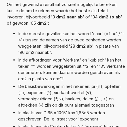
Om het gewenste resultaat zo snel mogelijk te bereiken,
kun je de om te rekenen waarde het beste als tekst
invoeren, bijvoorbeeld '3
dm2 naar ab
' of '34
dm2 to ab
'
of gewoon '65
dm2
':
In de meeste gevallen kan het woord 'naar' (of '=' / '-
>') tussen de namen van de twee eenheden worden
weggelaten, bijvoorbeeld '28
dm2 ab
' in plaats van
'96 dm2 naar ab'.
In de afkortingen voor 'vierkant' en 'kubisch' kan het
teken '^' worden weggelaten uit '^2' en '^3'. Vierkante
centimeters kunnen daarom worden geschreven als
cm2 in plaats van cm^2.
De basisbewerkingen in het rekenen: pi (π), optellen
(+), exponent (^), vierkantswortel (√),
vermenigvuldigen (*, x), haakjes, delen (/, :, ÷) en
aftrekken (-) zijn op dit punt allemaal toegestaan
In plaats van '1,65 x 10^5' kan 1,65e5 worden
geschreven. De 'e' staat voor 'exponent'.
In plaats van de Griekse letter 'µ' (= micro) kan een