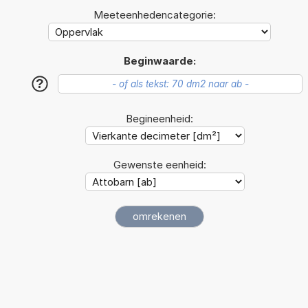
Meeteenhedencategorie:
Beginwaarde:
?
Begineenheid:
Gewenste eenheid: