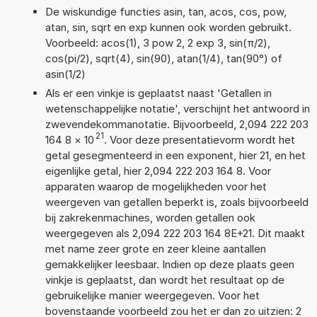
De wiskundige functies asin, tan, acos, cos, pow,
atan, sin, sqrt en exp kunnen ook worden gebruikt.
Voorbeeld: acos(1), 3 pow 2, 2 exp 3, sin(π/2),
cos(pi/2), sqrt(4), sin(90), atan(1/4), tan(90°) of
asin(1/2)
Als er een vinkje is geplaatst naast 'Getallen in
wetenschappelijke notatie', verschijnt het antwoord in
zwevendekommanotatie. Bijvoorbeeld, 2,094 222 203
21
164 8
×
10
. Voor deze presentatievorm wordt het
getal gesegmenteerd in een exponent, hier 21, en het
eigenlijke getal, hier 2,094 222 203 164 8. Voor
apparaten waarop de mogelijkheden voor het
weergeven van getallen beperkt is, zoals bijvoorbeeld
bij zakrekenmachines, worden getallen ook
weergegeven als 2,094 222 203 164 8E+21. Dit maakt
met name zeer grote en zeer kleine aantallen
gemakkelijker leesbaar. Indien op deze plaats geen
vinkje is geplaatst, dan wordt het resultaat op de
gebruikelijke manier weergegeven. Voor het
bovenstaande voorbeeld zou het er dan zo uitzien: 2