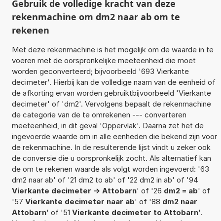
Gebruik de volledige kracht van deze
rekenmachine om dm2 naar ab om te
rekenen
Met deze rekenmachine is het mogelijk om de waarde in te
voeren met de oorspronkelijke meeteenheid die moet
worden geconverteerd; bijvoorbeeld '693 Vierkante
decimeter'. Hierbij kan de volledige naam van de eenheid of
de afkorting ervan worden gebruiktbijvoorbeeld 'Vierkante
decimeter' of 'dm2'. Vervolgens bepaalt de rekenmachine
de categorie van de te omrekenen --- converteren
meeteenheid, in dit geval 'Oppervlak'. Daarna zet het de
ingevoerde waarde om in alle eenheden die bekend zijn voor
de rekenmachine. In de resulterende lijst vindt u zeker ook
de conversie die u oorspronkelijk zocht. Als alternatief kan
de om te rekenen waarde als volgt worden ingevoerd: '63
dm2 naar ab' of '21 dm2 to ab' of '22 dm2 in ab' of '94
Vierkante decimeter -> Attobarn
' of '26
dm2 = ab
' of
'57
Vierkante decimeter naar ab
' of '88
dm2 naar
Attobarn
' of '51
Vierkante decimeter to Attobarn
'.