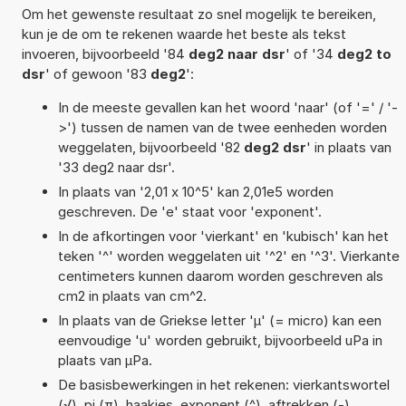
Om het gewenste resultaat zo snel mogelijk te bereiken,
kun je de om te rekenen waarde het beste als tekst
invoeren, bijvoorbeeld '84
deg2 naar dsr
' of '34
deg2 to
dsr
' of gewoon '83
deg2
':
In de meeste gevallen kan het woord 'naar' (of '=' / '-
>') tussen de namen van de twee eenheden worden
weggelaten, bijvoorbeeld '82
deg2 dsr
' in plaats van
'33 deg2 naar dsr'.
In plaats van '2,01 x 10^5' kan 2,01e5 worden
geschreven. De 'e' staat voor 'exponent'.
In de afkortingen voor 'vierkant' en 'kubisch' kan het
teken '^' worden weggelaten uit '^2' en '^3'. Vierkante
centimeters kunnen daarom worden geschreven als
cm2 in plaats van cm^2.
In plaats van de Griekse letter 'µ' (= micro) kan een
eenvoudige 'u' worden gebruikt, bijvoorbeeld uPa in
plaats van µPa.
De basisbewerkingen in het rekenen: vierkantswortel
(√), pi (π), haakjes, exponent (^), aftrekken (-),