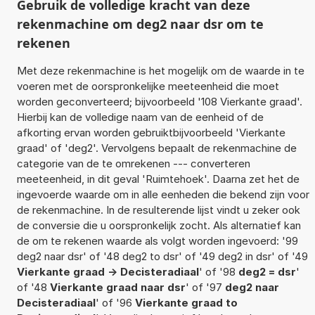
Gebruik de volledige kracht van deze
rekenmachine om deg2 naar dsr om te
rekenen
Met deze rekenmachine is het mogelijk om de waarde in te
voeren met de oorspronkelijke meeteenheid die moet
worden geconverteerd; bijvoorbeeld '108 Vierkante graad'.
Hierbij kan de volledige naam van de eenheid of de
afkorting ervan worden gebruiktbijvoorbeeld 'Vierkante
graad' of 'deg2'. Vervolgens bepaalt de rekenmachine de
categorie van de te omrekenen --- converteren
meeteenheid, in dit geval 'Ruimtehoek'. Daarna zet het de
ingevoerde waarde om in alle eenheden die bekend zijn voor
de rekenmachine. In de resulterende lijst vindt u zeker ook
de conversie die u oorspronkelijk zocht. Als alternatief kan
de om te rekenen waarde als volgt worden ingevoerd: '99
deg2 naar dsr' of '48 deg2 to dsr' of '49 deg2 in dsr' of '49
Vierkante graad -> Decisteradiaal
' of '98
deg2 = dsr
'
of '48
Vierkante graad naar dsr
' of '97
deg2 naar
Decisteradiaal
' of '96
Vierkante graad to