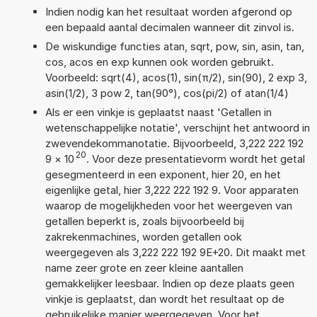
Indien nodig kan het resultaat worden afgerond op
een bepaald aantal decimalen wanneer dit zinvol is.
De wiskundige functies atan, sqrt, pow, sin, asin, tan,
cos, acos en exp kunnen ook worden gebruikt.
Voorbeeld: sqrt(4), acos(1), sin(π/2), sin(90), 2 exp 3,
asin(1/2), 3 pow 2, tan(90°), cos(pi/2) of atan(1/4)
Als er een vinkje is geplaatst naast 'Getallen in
wetenschappelijke notatie', verschijnt het antwoord in
zwevendekommanotatie. Bijvoorbeeld, 3,222 222 192
20
9
×
10
. Voor deze presentatievorm wordt het getal
gesegmenteerd in een exponent, hier 20, en het
eigenlijke getal, hier 3,222 222 192 9. Voor apparaten
waarop de mogelijkheden voor het weergeven van
getallen beperkt is, zoals bijvoorbeeld bij
zakrekenmachines, worden getallen ook
weergegeven als 3,222 222 192 9E+20. Dit maakt met
name zeer grote en zeer kleine aantallen
gemakkelijker leesbaar. Indien op deze plaats geen
vinkje is geplaatst, dan wordt het resultaat op de
gebruikelijke manier weergegeven. Voor het