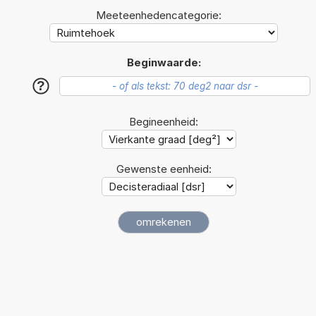
Meeteenhedencategorie:
Beginwaarde:
?
Begineenheid:
Gewenste eenheid: