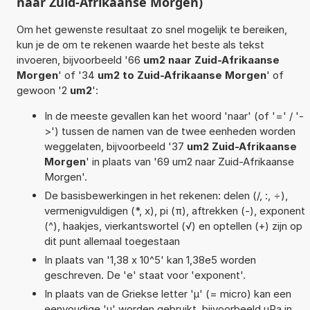
naar Zuid-Afrikaanse Morgen)
Om het gewenste resultaat zo snel mogelijk te bereiken,
kun je de om te rekenen waarde het beste als tekst
invoeren, bijvoorbeeld '66
um2 naar Zuid-Afrikaanse
Morgen
' of '34
um2 to Zuid-Afrikaanse Morgen
' of
gewoon '2
um2
':
In de meeste gevallen kan het woord 'naar' (of '=' / '-
>') tussen de namen van de twee eenheden worden
weggelaten, bijvoorbeeld '37
um2 Zuid-Afrikaanse
Morgen
' in plaats van '69 um2 naar Zuid-Afrikaanse
Morgen'.
De basisbewerkingen in het rekenen: delen (/, :, ÷),
vermenigvuldigen (*, x), pi (π), aftrekken (-), exponent
(^), haakjes, vierkantswortel (√) en optellen (+) zijn op
dit punt allemaal toegestaan
In plaats van '1,38 x 10^5' kan 1,38e5 worden
geschreven. De 'e' staat voor 'exponent'.
In plaats van de Griekse letter 'µ' (= micro) kan een
eenvoudige 'u' worden gebruikt, bijvoorbeeld uPa in