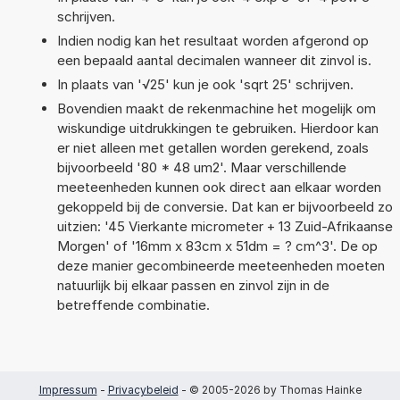
schrijven.
Indien nodig kan het resultaat worden afgerond op
een bepaald aantal decimalen wanneer dit zinvol is.
In plaats van '√25' kun je ook 'sqrt 25' schrijven.
Bovendien maakt de rekenmachine het mogelijk om
wiskundige uitdrukkingen te gebruiken. Hierdoor kan
er niet alleen met getallen worden gerekend, zoals
bijvoorbeeld '80 * 48 um2'. Maar verschillende
meeteenheden kunnen ook direct aan elkaar worden
gekoppeld bij de conversie. Dat kan er bijvoorbeeld zo
uitzien: '45 Vierkante micrometer + 13 Zuid-Afrikaanse
Morgen' of '16mm x 83cm x 51dm = ? cm^3'. De op
deze manier gecombineerde meeteenheden moeten
natuurlijk bij elkaar passen en zinvol zijn in de
betreffende combinatie.
Impressum
-
Privacybeleid
- © 2005-2026 by Thomas Hainke