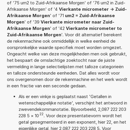
of '75 um2 to Zuid-Afrikaanse Morgen' of '76 um2 in Zuid-
Afrikaanse Morgen' of '4
Vierkante micrometer -> Zuid-
Afrikaanse Morgen
' of '71
um2 = Zuid-Afrikaanse
Morgen
' of '39
Vierkante micrometer naar Zuid-
Afrikaanse Morgen
' of '42
Vierkante micrometer to
Zuid-Afrikaanse Morgen
'. Voor dit alternatief berekent
de rekenmachine ook onmiddellijk in welke eenheid de
oorspronkelijke waarde specifiek moet worden omgezet.
Ongeacht welke van deze mogelijkheden men ook gebruikt,
het bespaart de omslachtige zoektocht naar de juiste
vermelding in lange selectielijsten met talloze categorieën
en talloze ondersteunde eenheden. Dat alles wordt voor
ons overgenomen door de rekenmachine en het werk wordt
in een fractie van een seconde gedaan.
Als er een vinkje is geplaatst naast 'Getallen in
wetenschappelijke notatie', verschijnt het antwoord in
zwevendekommanotatie. Bijvoorbeeld, 2,087 222 203
22
228 5
×
10
. Voor deze presentatievorm wordt het
getal gesegmenteerd in een exponent, hier 22, en het
eigenlijke getal, hier 2,087 222 203 228 5. Voor