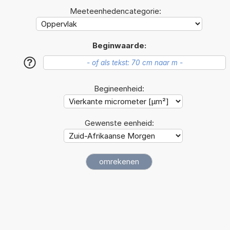
Meeteenhedencategorie:
Beginwaarde:
?
Begineenheid:
Gewenste eenheid: