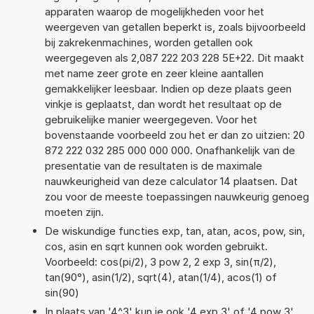
apparaten waarop de mogelijkheden voor het
weergeven van getallen beperkt is, zoals bijvoorbeeld
bij zakrekenmachines, worden getallen ook
weergegeven als 2,087 222 203 228 5E+22. Dit maakt
met name zeer grote en zeer kleine aantallen
gemakkelijker leesbaar. Indien op deze plaats geen
vinkje is geplaatst, dan wordt het resultaat op de
gebruikelijke manier weergegeven. Voor het
bovenstaande voorbeeld zou het er dan zo uitzien: 20
872 222 032 285 000 000 000. Onafhankelijk van de
presentatie van de resultaten is de maximale
nauwkeurigheid van deze calculator 14 plaatsen. Dat
zou voor de meeste toepassingen nauwkeurig genoeg
moeten zijn.
De wiskundige functies exp, tan, atan, acos, pow, sin,
cos, asin en sqrt kunnen ook worden gebruikt.
Voorbeeld: cos(pi/2), 3 pow 2, 2 exp 3, sin(π/2),
tan(90°), asin(1/2), sqrt(4), atan(1/4), acos(1) of
sin(90)
In plaats van '4^3' kun je ook '4 exp 3' of '4 pow 3'