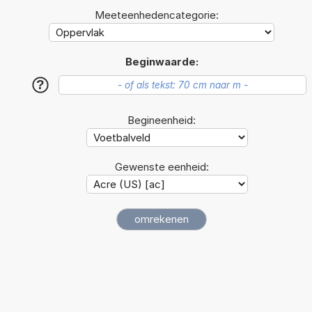
Meeteenhedencategorie:
Beginwaarde:
?
Begineenheid:
Gewenste eenheid: