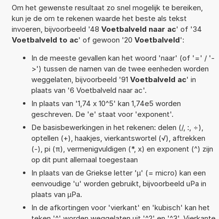
Om het gewenste resultaat zo snel mogelijk te bereiken,
kun je de om te rekenen waarde het beste als tekst
invoeren, bijvoorbeeld '48
Voetbalveld naar ac
' of '34
Voetbalveld to ac
' of gewoon '20
Voetbalveld
':
In de meeste gevallen kan het woord 'naar' (of '=' / '-
>') tussen de namen van de twee eenheden worden
weggelaten, bijvoorbeeld '91
Voetbalveld ac
' in
plaats van '6 Voetbalveld naar ac'.
In plaats van '1,74 x 10^5' kan 1,74e5 worden
geschreven. De 'e' staat voor 'exponent'.
De basisbewerkingen in het rekenen: delen (/, :, ÷),
optellen (+), haakjes, vierkantswortel (√), aftrekken
(-), pi (π), vermenigvuldigen (*, x) en exponent (^) zijn
op dit punt allemaal toegestaan
In plaats van de Griekse letter 'µ' (= micro) kan een
eenvoudige 'u' worden gebruikt, bijvoorbeeld uPa in
plaats van µPa.
In de afkortingen voor 'vierkant' en 'kubisch' kan het
teken '^' worden weggelaten uit '^2' en '^3'. Vierkante