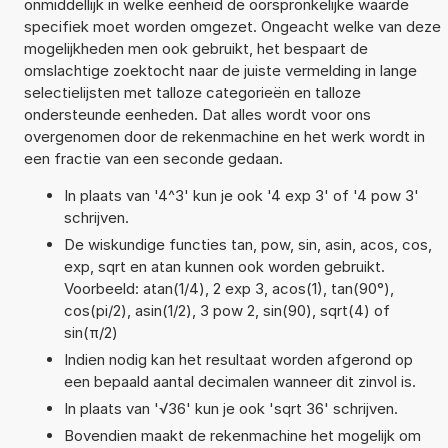
onmiddellijk in welke eenheid de oorspronkelijke waarde
specifiek moet worden omgezet. Ongeacht welke van deze
mogelijkheden men ook gebruikt, het bespaart de
omslachtige zoektocht naar de juiste vermelding in lange
selectielijsten met talloze categorieën en talloze
ondersteunde eenheden. Dat alles wordt voor ons
overgenomen door de rekenmachine en het werk wordt in
een fractie van een seconde gedaan.
In plaats van '4^3' kun je ook '4 exp 3' of '4 pow 3'
schrijven.
De wiskundige functies tan, pow, sin, asin, acos, cos,
exp, sqrt en atan kunnen ook worden gebruikt.
Voorbeeld: atan(1/4), 2 exp 3, acos(1), tan(90°),
cos(pi/2), asin(1/2), 3 pow 2, sin(90), sqrt(4) of
sin(π/2)
Indien nodig kan het resultaat worden afgerond op
een bepaald aantal decimalen wanneer dit zinvol is.
In plaats van '√36' kun je ook 'sqrt 36' schrijven.
Bovendien maakt de rekenmachine het mogelijk om