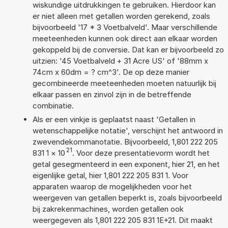
wiskundige uitdrukkingen te gebruiken. Hierdoor kan
er niet alleen met getallen worden gerekend, zoals
bijvoorbeeld '17 * 3 Voetbalveld'. Maar verschillende
meeteenheden kunnen ook direct aan elkaar worden
gekoppeld bij de conversie. Dat kan er bijvoorbeeld zo
uitzien: '45 Voetbalveld + 31 Acre US' of '88mm x
74cm x 60dm = ? cm^3'. De op deze manier
gecombineerde meeteenheden moeten natuurlijk bij
elkaar passen en zinvol zijn in de betreffende
combinatie.
Als er een vinkje is geplaatst naast 'Getallen in
wetenschappelijke notatie', verschijnt het antwoord in
zwevendekommanotatie. Bijvoorbeeld, 1,801 222 205
21
831 1
×
10
. Voor deze presentatievorm wordt het
getal gesegmenteerd in een exponent, hier 21, en het
eigenlijke getal, hier 1,801 222 205 831 1. Voor
apparaten waarop de mogelijkheden voor het
weergeven van getallen beperkt is, zoals bijvoorbeeld
bij zakrekenmachines, worden getallen ook
weergegeven als 1,801 222 205 831 1E+21. Dit maakt