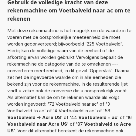
Gebruik de volledige kracht van deze
rekenmachine om Voetbalveld naar ac om te
rekenen
Met deze rekenmachine is het mogelijk om de waarde in te
voeren met de oorspronkelijke meeteenheid die moet
worden geconverteerd; bijvoorbeeld '225 Voetbalveld'.
Hierbij kan de volledige naam van de eenheid of de
afkorting ervan worden gebruikt Vervolgens bepaalt de
rekenmachine de categorie van de te omrekenen ---
converteren meeteenheid, in dit geval 'Oppervlak'. Daarna
zet het de ingevoerde waarde om in alle eenheden die
bekend zijn voor de rekenmachine. In de resulterende lijst
vindt u zeker ook de conversie die u oorspronkelijk zocht.
Als alternatief kan de om te rekenen waarde als volgt
worden ingevoerd: '72 Voetbalveld naar ac' of '3
Voetbalveld to ac' of '4 Voetbalveld in ac' of '58
Voetbalveld -> Acre US
' of '44
Voetbalveld = ac
' of '16
Voetbalveld naar Acre US
' of '87
Voetbalveld to Acre
US
'. Voor dit alternatief berekent de rekenmachine ook