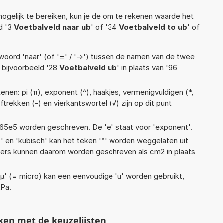
ogelijk te bereiken, kun je de om te rekenen waarde het
ld '3
Voetbalveld naar ub
' of '34
Voetbalveld to ub
' of
woord 'naar' (of '=' / '->') tussen de namen van de twee
bijvoorbeeld '28
Voetbalveld ub
' in plaats van '96
nen: pi (π), exponent (^), haakjes, vermenigvuldigen (*,
, aftrekken (-) en vierkantswortel (√) zijn op dit punt
 1,65e5 worden geschreven. De 'e' staat voor 'exponent'.
t' en 'kubisch' kan het teken '^' worden weggelaten uit
eters kunnen daarom worden geschreven als cm2 in plaats
 'µ' (= micro) kan een eenvoudige 'u' worden gebruikt,
µPa.
ken met de keuzelijsten