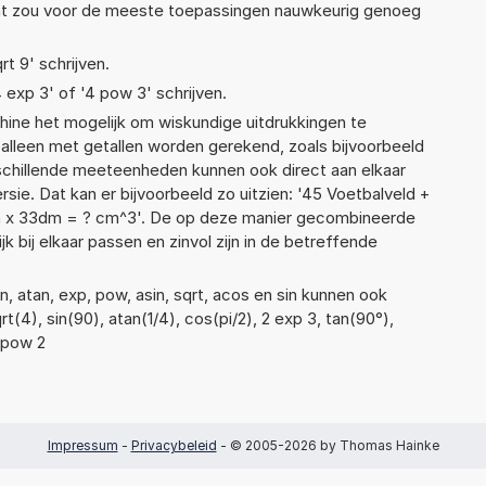
Dat zou voor de meeste toepassingen nauwkeurig genoeg
rt 9' schrijven.
4 exp 3' of '4 pow 3' schrijven.
ne het mogelijk om wiskundige uitdrukkingen te
t alleen met getallen worden gerekend, zoals bijvoorbeeld
rschillende meeteenheden kunnen ook direct aan elkaar
sie. Dat kan er bijvoorbeeld zo uitzien: '45 Voetbalveld +
 x 33dm = ? cm^3'. De op deze manier gecombineerde
 bij elkaar passen en zinvol zijn in de betreffende
, atan, exp, pow, asin, sqrt, acos en sin kunnen ook
t(4), sin(90), atan(1/4), cos(pi/2), 2 exp 3, tan(90°),
3 pow 2
Impressum
-
Privacybeleid
- © 2005-2026 by Thomas Hainke