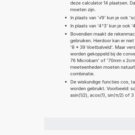
deze calculator 14 plaatsen. 
moeten zijn.
In plaats van '√9' kun je ook 'sq
In plaats van '4^3' kun je ook '
Bovendien maakt de rekenmachi
gebruiken. Hierdoor kan er nie
'8 * 39 Voetbalveld'. Maar ve
worden gekoppeld bij de conver
76 Microbarn' of '70mm x 2cm
meeteenheden moeten natuurlijk
combinatie.
De wiskundige functies cos, tan
worden gebruikt. Voorbeeld: sqr
asin(1/2), acos(1), sin(π/2) of 