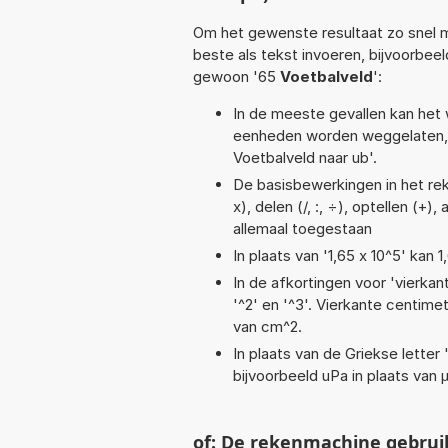
Om het gewenste resultaat zo snel m
beste als tekst invoeren, bijvoorbee
gewoon '65
Voetbalveld
':
In de meeste gevallen kan het 
eenheden worden weggelaten, 
Voetbalveld naar ub'.
De basisbewerkingen in het reke
x), delen (/, :, ÷), optellen (+)
allemaal toegestaan
In plaats van '1,65 x 10^5' kan
In de afkortingen voor 'vierkan
'^2' en '^3'. Vierkante centim
van cm^2.
In plaats van de Griekse letter
bijvoorbeeld uPa in plaats van 
of: De rekenmachine gebrui