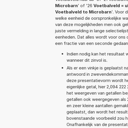
Microbarn
' of '26
Voetbalveld = u
Voetbalveld to Microbarn
'. Voor 
welke eenheid de oorspronkelijke 
van deze mogelijkheden men ook geb
juiste vermelding in lange selectieli
eenheden. Dat alles wordt voor ons
een fractie van een seconde gedaan
Indien nodig kan het resultaat
wanneer dit zinvol is.
Als er een vinkje is geplaatst n
antwoord in zwevendekommanot
deze presentatievorm wordt he
eigenlijke getal, hier 2,094 2
het weergeven van getallen bep
getallen ook weergegeven als 
en zeer kleine aantallen gemakk
geplaatst, dan wordt het resul
bovenstaande voorbeeld zou he
Onafhankelijk van de presentat