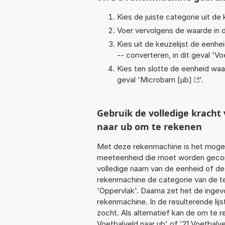
Kies de juiste categorie uit de k
Voer vervolgens de waarde in d
Kies uit de keuzelijst de eenh
-- converteren, in dit geval '
Vo
Kies ten slotte de eenheid waa
geval '
Microbarn [µb]
'.
Gebruik de volledige krach
naar ub om te rekenen
Met deze rekenmachine is het mogeli
meeteenheid die moet worden geconve
volledige naam van de eenheid of de
rekenmachine de categorie van de te
'Oppervlak'. Daarna zet het de inge
rekenmachine. In de resulterende lijs
zocht. Als alternatief kan de om te 
Voetbalveld naar ub' of '21 Voetbalve