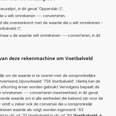
euzelijst, in dit geval '
Oppervlak
'.
ie u wilt omrekenen --- converteren.
eid die overeenkomt met de waarde die u wilt omrekenen -
etbalveld
'.
rnaar u de waarde wilt omrekenen --- converteren, in dit
t van deze rekenmachine om Voetbalveld
jk om de waarde in te voeren met de oorspronkelijke
rteerd; bijvoorbeeld '756 Voetbalveld'. Hierbij kan de
 afkorting ervan worden gebruikt Vervolgens bepaalt de
 omrekenen --- converteren meeteenheid, in dit geval
voerde waarde om in alle eenheden die bekend zijn voor de
t vindt u zeker ook de conversie die u oorspronkelijk
rekenen waarde als volgt worden ingevoerd: '63
ld to ub' of '22 Voetbalveld in ub' of '94
Voetbalveld ->