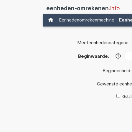
eenheden-omrekenen
.info
Eenhedenomrekenmachine
Eenh
Meeteenhedencategorie:
Beginwaarde:
?
Begineenheid
Gewenste eenhe
Getal