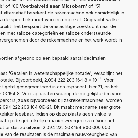
b
' of '88
Voetbalveld naar Microbarn
' of '51
dit alternatief berekent de rekenmachine ook onmiddellijk in
waarde specifiek moet worden omgezet. Ongeacht welke
ruikt, het bespaart de omslachtige zoektocht naar de
jsten met talloze categorieën en talloze ondersteunde
 overgenomen door de rekenmachine en het werk wordt in
.
 worden afgerond op een bepaald aantal decimalen
aast 'Getallen in wetenschappelijke notatie', verschijnt het
21
atie. Bijvoorbeeld, 2,094 222 203 164 8
×
10
. Voor
t getal gesegmenteerd in een exponent, hier 21, en het
22 203 164 8. Voor apparaten waarop de mogelijkheden voor
erkt is, zoals bijvoorbeeld bij zakrekenmachines, worden
2,094 222 203 164 8E+21. Dit maakt met name zeer grote
elijker leesbaar. Indien op deze plaats geen vinkje is
taat op de gebruikelijke manier weergegeven. Voor het
t er dan zo uitzien: 2 094 222 203 164 800 000 000.
ie van de resultaten is de maximale nauwkeurigheid van