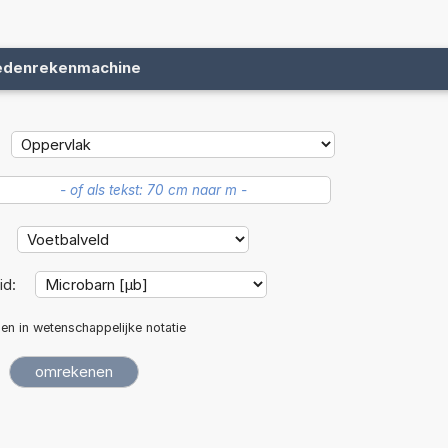
edenrekenmachine
:
id:
len in wetenschappelijke notatie