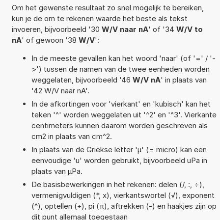
Om het gewenste resultaat zo snel mogelijk te bereiken,
kun je de om te rekenen waarde het beste als tekst
invoeren, bijvoorbeeld '30
W/V naar nA
' of '34
W/V to
nA
' of gewoon '38
W/V
':
In de meeste gevallen kan het woord 'naar' (of '=' / '-
>') tussen de namen van de twee eenheden worden
weggelaten, bijvoorbeeld '46
W/V nA
' in plaats van
'42 W/V naar nA'.
In de afkortingen voor 'vierkant' en 'kubisch' kan het
teken '^' worden weggelaten uit '^2' en '^3'. Vierkante
centimeters kunnen daarom worden geschreven als
cm2 in plaats van cm^2.
In plaats van de Griekse letter 'µ' (= micro) kan een
eenvoudige 'u' worden gebruikt, bijvoorbeeld uPa in
plaats van µPa.
De basisbewerkingen in het rekenen: delen (/, :, ÷),
vermenigvuldigen (*, x), vierkantswortel (√), exponent
(^), optellen (+), pi (π), aftrekken (-) en haakjes zijn op
dit punt allemaal toegestaan