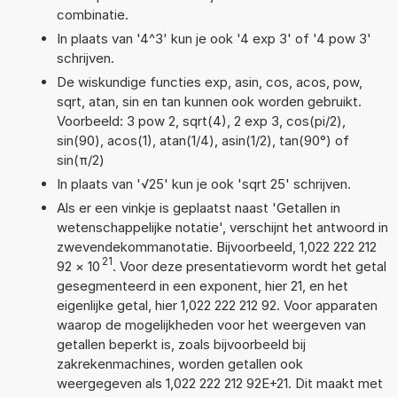
combinatie.
In plaats van '4^3' kun je ook '4 exp 3' of '4 pow 3'
schrijven.
De wiskundige functies exp, asin, cos, acos, pow,
sqrt, atan, sin en tan kunnen ook worden gebruikt.
Voorbeeld: 3 pow 2, sqrt(4), 2 exp 3, cos(pi/2),
sin(90), acos(1), atan(1/4), asin(1/2), tan(90°) of
sin(π/2)
In plaats van '√25' kun je ook 'sqrt 25' schrijven.
Als er een vinkje is geplaatst naast 'Getallen in
wetenschappelijke notatie', verschijnt het antwoord in
zwevendekommanotatie. Bijvoorbeeld, 1,022 222 212
21
92
×
10
. Voor deze presentatievorm wordt het getal
gesegmenteerd in een exponent, hier 21, en het
eigenlijke getal, hier 1,022 222 212 92. Voor apparaten
waarop de mogelijkheden voor het weergeven van
getallen beperkt is, zoals bijvoorbeeld bij
zakrekenmachines, worden getallen ook
weergegeven als 1,022 222 212 92E+21. Dit maakt met