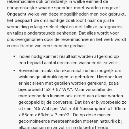
rekenmachine ook onmiddellijk in welke eenheid de
oorspronkelijke waarde specifiek moet worden omgezet.
Ongeacht welke van deze mogelijkheden men ook gebruikt,
het bespaart de omslachtige zoektocht naar de juiste
vermelding in lange selectielijsten met talloze categorieën
en talloze ondersteunde eenheden. Dat alles wordt voor
ons overgenomen door de rekenmachine en het werk wordt
in een fractie van een seconde gedaan.
Indien nodig kan het resultaat worden afgerond op
een bepaald aantal decimalen wanneer dit zinvol is.
Bovendien maakt de rekenmachine het mogelijk om
wiskundige uitdrukkingen te gebruiken. Hierdoor kan
er niet alleen met getallen worden gerekend, zoals
bijvoorbeeld '53 * 57 W/V'. Maar verschillende
meeteenheden kunnen ook direct aan elkaar worden
gekoppeld bij de conversie. Dat kan er bijvoorbeeld zo
uitzien: '45 Watt per Volt + 49 Nanoampère' of '61mm
x 65cm x 69dm = ? cm^3'. De op deze manier
gecombineerde meeteenheden moeten natuurlijk bij
elkaar passen en zinvol zijn in de betreffende