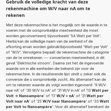
Gebruik de volledige kracht van deze
rekenmachine om W/V naar nA om te
rekenen
Met deze rekenmachine is het mogelijk om de waarde in te
voeren met de oorspronkelijke meeteenheid die moet
worden geconverteerd; bijvoorbeeld '54 Watt per Volt'.
Hierbij kan de volledige naam van de eenheid of de
afkorting ervan worden gebruiktbijvoorbeeld 'Watt per Volt'
of 'W/V'. Vervolgens bepaalt de rekenmachine de categorie
van de te omrekenen --- converteren meeteenheid, in dit
geval 'Elektrische stroom'. Daarna zet het de ingevoerde
waarde om in alle eenheden die bekend zijn voor de
rekenmachine. In de resulterende lijst vindt u zeker ook de
conversie die u oorspronkelijk zocht. Als alternatief kan de
om te rekenen waarde als volgt worden ingevoerd: '9 W/V
naar nA' of '30 W/V to nA' of '31 W/V in nA' of '13
Watt per
Volt -> Nanoampère
' of '17
W/V = nA
' of '21
Watt per
Volt naar nA
' of '25
W/V naar Nanoampère
' of '33
Watt
per Volt to Nanoampère
'. Voor dit alternatief berekent de