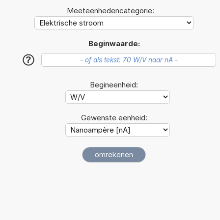
Meeteenhedencategorie:
Beginwaarde:
?
Begineenheid:
Gewenste eenheid: