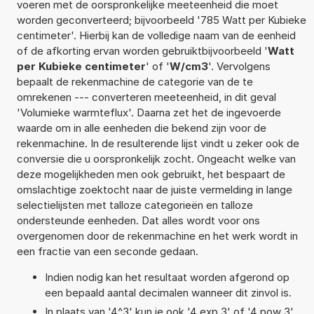
voeren met de oorspronkelijke meeteenheid die moet
worden geconverteerd; bijvoorbeeld '785 Watt per Kubieke
centimeter'. Hierbij kan de volledige naam van de eenheid
of de afkorting ervan worden gebruiktbijvoorbeeld '
Watt
per Kubieke centimeter
' of '
W/cm3
'. Vervolgens
bepaalt de rekenmachine de categorie van de te
omrekenen --- converteren meeteenheid, in dit geval
'Volumieke warmteflux'. Daarna zet het de ingevoerde
waarde om in alle eenheden die bekend zijn voor de
rekenmachine. In de resulterende lijst vindt u zeker ook de
conversie die u oorspronkelijk zocht. Ongeacht welke van
deze mogelijkheden men ook gebruikt, het bespaart de
omslachtige zoektocht naar de juiste vermelding in lange
selectielijsten met talloze categorieën en talloze
ondersteunde eenheden. Dat alles wordt voor ons
overgenomen door de rekenmachine en het werk wordt in
een fractie van een seconde gedaan.
Indien nodig kan het resultaat worden afgerond op
een bepaald aantal decimalen wanneer dit zinvol is.
In plaats van '4^3' kun je ook '4 exp 3' of '4 pow 3'