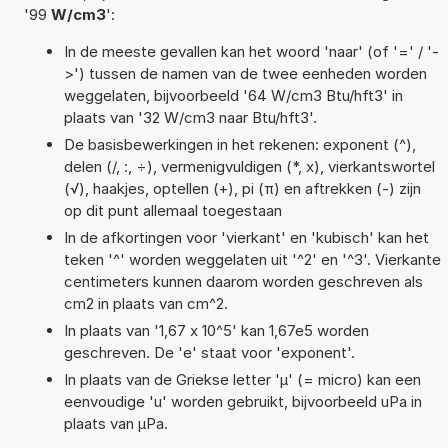
'99
W/cm3
':
In de meeste gevallen kan het woord 'naar' (of '=' / '-
>') tussen de namen van de twee eenheden worden
weggelaten, bijvoorbeeld '64 W/cm3 Btu/hft3' in
plaats van '32 W/cm3 naar Btu/hft3'.
De basisbewerkingen in het rekenen: exponent (^),
delen (/, :, ÷), vermenigvuldigen (*, x), vierkantswortel
(√), haakjes, optellen (+), pi (π) en aftrekken (-) zijn
op dit punt allemaal toegestaan
In de afkortingen voor 'vierkant' en 'kubisch' kan het
teken '^' worden weggelaten uit '^2' en '^3'. Vierkante
centimeters kunnen daarom worden geschreven als
cm2 in plaats van cm^2.
In plaats van '1,67 x 10^5' kan 1,67e5 worden
geschreven. De 'e' staat voor 'exponent'.
In plaats van de Griekse letter 'µ' (= micro) kan een
eenvoudige 'u' worden gebruikt, bijvoorbeeld uPa in
plaats van µPa.