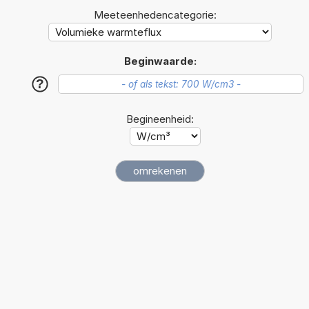
Meeteenhedencategorie:
Beginwaarde:
?
Begineenheid: