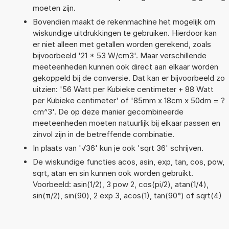
moeten zijn.
Bovendien maakt de rekenmachine het mogelijk om
wiskundige uitdrukkingen te gebruiken. Hierdoor kan
er niet alleen met getallen worden gerekend, zoals
bijvoorbeeld '21 * 53 W/cm3'. Maar verschillende
meeteenheden kunnen ook direct aan elkaar worden
gekoppeld bij de conversie. Dat kan er bijvoorbeeld zo
uitzien: '56 Watt per Kubieke centimeter + 88 Watt
per Kubieke centimeter' of '85mm x 18cm x 50dm = ?
cm^3'. De op deze manier gecombineerde
meeteenheden moeten natuurlijk bij elkaar passen en
zinvol zijn in de betreffende combinatie.
In plaats van '√36' kun je ook 'sqrt 36' schrijven.
De wiskundige functies acos, asin, exp, tan, cos, pow,
sqrt, atan en sin kunnen ook worden gebruikt.
Voorbeeld: asin(1/2), 3 pow 2, cos(pi/2), atan(1/4),
sin(π/2), sin(90), 2 exp 3, acos(1), tan(90°) of sqrt(4)