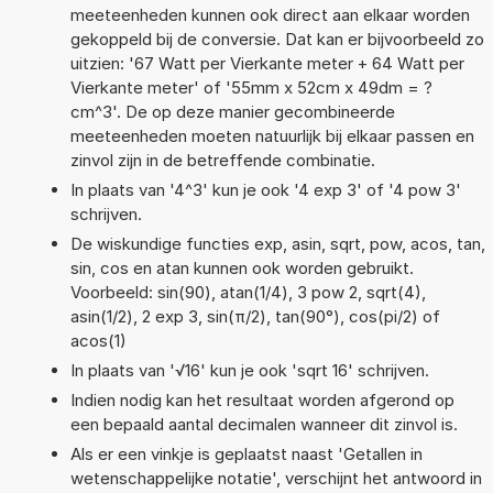
meeteenheden kunnen ook direct aan elkaar worden
gekoppeld bij de conversie. Dat kan er bijvoorbeeld zo
uitzien: '67 Watt per Vierkante meter + 64 Watt per
Vierkante meter' of '55mm x 52cm x 49dm = ?
cm^3'. De op deze manier gecombineerde
meeteenheden moeten natuurlijk bij elkaar passen en
zinvol zijn in de betreffende combinatie.
In plaats van '4^3' kun je ook '4 exp 3' of '4 pow 3'
schrijven.
De wiskundige functies exp, asin, sqrt, pow, acos, tan,
sin, cos en atan kunnen ook worden gebruikt.
Voorbeeld: sin(90), atan(1/4), 3 pow 2, sqrt(4),
asin(1/2), 2 exp 3, sin(π/2), tan(90°), cos(pi/2) of
acos(1)
In plaats van '√16' kun je ook 'sqrt 16' schrijven.
Indien nodig kan het resultaat worden afgerond op
een bepaald aantal decimalen wanneer dit zinvol is.
Als er een vinkje is geplaatst naast 'Getallen in
wetenschappelijke notatie', verschijnt het antwoord in