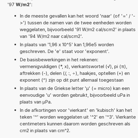
'97
W/m2
':
In de meeste gevallen kan het woord 'naar' (of '=' / '-
>') tussen de namen van de twee eenheden worden
weggelaten, bijvoorbeeld '91 W/m2 cal/scm2' in plaats
van '94 W/m2 naar cal/scm2'.
In plaats van '1,96 x 10^5' kan 1,96e5 worden
geschreven. De 'e' staat voor 'exponent'.
De basisbewerkingen in het rekenen:
vermenigvuldigen (*, x), vierkantswortel (√), pi (π),
aftrekken (-), delen (/, :, ÷), haakjes, optellen (+) en
exponent (^) zijn op dit punt allemaal toegestaan
In plaats van de Griekse letter 'µ' (= micro) kan een
eenvoudige 'u' worden gebruikt, bijvoorbeeld uPa in
plaats van µPa.
In de afkortingen voor 'vierkant' en 'kubisch' kan het
teken '^' worden weggelaten uit '^2' en '^3'. Vierkante
centimeters kunnen daarom worden geschreven als
cm2 in plaats van cm^2.