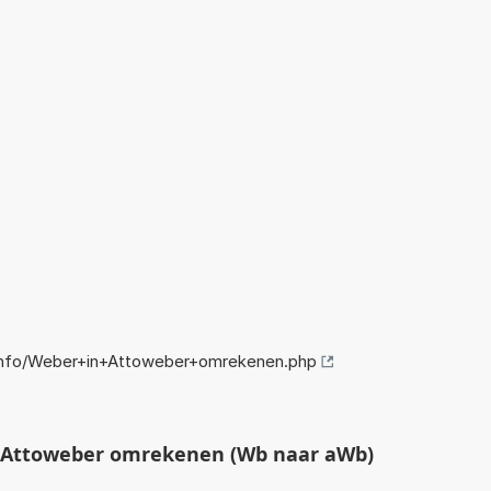
info/Weber+in+Attoweber+omrekenen.php
 Attoweber omrekenen (Wb naar aWb)