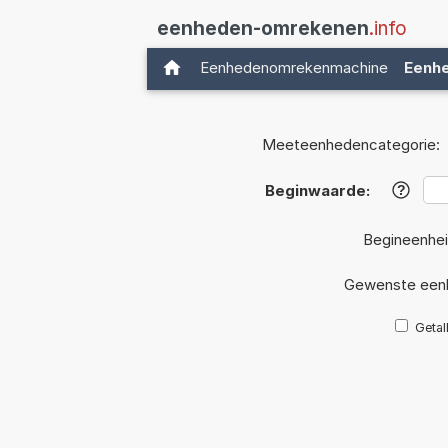
eenheden-omrekenen
.info
Eenhedenomrekenmachine
Eenh
Meeteenhedencategorie:
Beginwaarde:
?
Begineenhe
Gewenste een
Getal