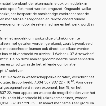
lternatief berekent de rekenmachine ook onmiddellijk in
waarde specifiek moet worden omgezet. Ongeacht welke
ruikt, het bespaart de omslachtige zoektocht naar de
jsten met talloze categorieën en talloze ondersteunde
 overgenomen door de rekenmachine en het werk wordt in
.
ne het mogelijk om wiskundige uitdrukkingen te
t alleen met getallen worden gerekend, zoals bijvoorbeeld
nde meeteenheden kunnen ook direct aan elkaar worden
t kan er bijvoorbeeld zo uitzien: '1 Weber + 37 Attoweber'
cm^3'. De op deze manier gecombineerde meeteenheden
ssen en zinvol zijn in de betreffende combinatie.
rt 4' schrijven.
aast 'Getallen in wetenschappelijke notatie', verschijnt het
19
atie. Bijvoorbeeld, 7,034 567 837 22
×
10
. Voor deze
al gesegmenteerd in een exponent, hier 19, en het
67 837 22. Voor apparaten waarop de mogelijkheden voor het
 is, zoals bijvoorbeeld bij zakrekenmachines, worden
7,034 567 837 22E+19. Dit maakt met name zeer grote en