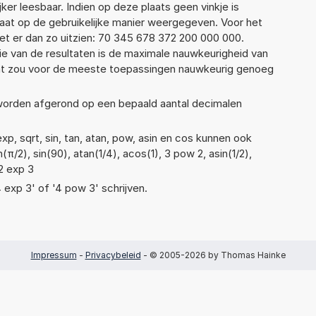
jker leesbaar. Indien op deze plaats geen vinkje is
taat op de gebruikelijke manier weergegeven. Voor het
t er dan zo uitzien: 70 345 678 372 200 000 000.
ie van de resultaten is de maximale nauwkeurigheid van
Dat zou voor de meeste toepassingen nauwkeurig genoeg
 worden afgerond op een bepaald aantal decimalen
p, sqrt, sin, tan, atan, pow, asin en cos kunnen ook
π/2), sin(90), atan(1/4), acos(1), 3 pow 2, asin(1/2),
 2 exp 3
4 exp 3' of '4 pow 3' schrijven.
Impressum
-
Privacybeleid
- © 2005-2026 by Thomas Hainke