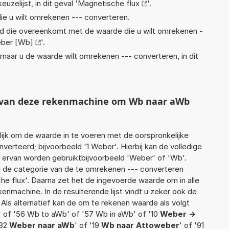
euzelijst, in dit geval '
Magnetische flux
'.
ie u wilt omrekenen --- converteren.
eid die overeenkomt met de waarde die u wilt omrekenen -
ber [Wb]
'.
rnaar u de waarde wilt omrekenen --- converteren, in dit
t van deze rekenmachine om Wb naar aWb
jk om de waarde in te voeren met de oorspronkelijke
rteerd; bijvoorbeeld '1 Weber'. Hierbij kan de volledige
 ervan worden gebruiktbijvoorbeeld 'Weber' of 'Wb'.
 de categorie van de te omrekenen --- converteren
he flux'. Daarna zet het de ingevoerde waarde om in alle
enmachine. In de resulterende lijst vindt u zeker ook de
 Als alternatief kan de om te rekenen waarde als volgt
 of '56 Wb to aWb' of '57 Wb in aWb' of '10
Weber ->
'82
Weber naar aWb
' of '19
Wb naar Attoweber
' of '91