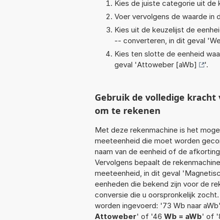
Kies de juiste categorie uit de k
Voer vervolgens de waarde in d
Kies uit de keuzelijst de eenh
-- converteren, in dit geval '
We
Kies ten slotte de eenheid waa
geval '
Attoweber [aWb]
'.
Gebruik de volledige krach
om te rekenen
Met deze rekenmachine is het mogeli
meeteenheid die moet worden geconve
naam van de eenheid of de afkorting
Vervolgens bepaalt de rekenmachine
meeteenheid, in dit geval 'Magnetisc
eenheden die bekend zijn voor de rek
conversie die u oorspronkelijk zocht.
worden ingevoerd: '73 Wb naar aWb'
Attoweber
' of '46
Wb = aWb
' of 