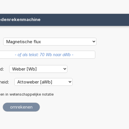
edenrekenmachine
id:
heid:
len in wetenschappelijke notatie