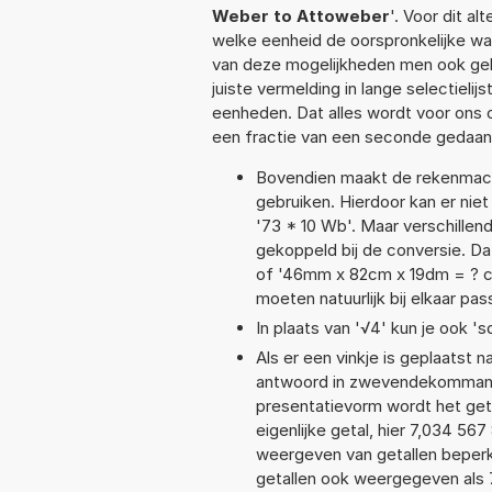
Weber to Attoweber
'. Voor dit a
welke eenheid de oorspronkelijke 
van deze mogelijkheden men ook geb
juiste vermelding in lange selectieli
eenheden. Dat alles wordt voor ons
een fractie van een seconde gedaan
Bovendien maakt de rekenmachi
gebruiken. Hierdoor kan er nie
'73 * 10 Wb'. Maar verschille
gekoppeld bij de conversie. Da
of '46mm x 82cm x 19dm = ? 
moeten natuurlijk bij elkaar pa
In plaats van '√4' kun je ook 'sq
Als er een vinkje is geplaatst n
antwoord in zwevendekommanot
presentatievorm wordt het get
eigenlijke getal, hier 7,034 5
weergeven van getallen beperkt
getallen ook weergegeven als 