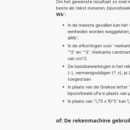
Om het gewenste resultaat zo snel m
beste als tekst invoeren, bijvoorbee
Wb
':
In de meeste gevallen kan het 
eenheden worden weggelaten, 
aWb'.
In de afkortingen voor 'vierkan
'^2' en '^3'. Vierkante centim
van cm^2.
De basisbewerkingen in het reke
(-), vermenigvuldigen (*, x), pi
toegestaan
In plaats van de Griekse letter
bijvoorbeeld uPa in plaats van 
In plaats van '1,75 x 10^5' kan
of: De rekenmachine gebrui