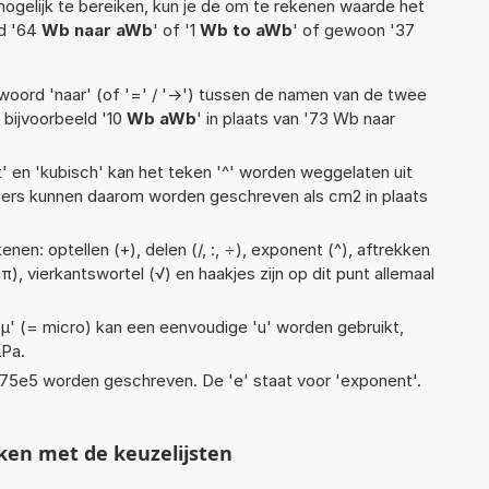
ogelijk te bereiken, kun je de om te rekenen waarde het
ld '64
Wb naar aWb
' of '1
Wb to aWb
' of gewoon '37
woord 'naar' (of '=' / '->') tussen de namen van de twee
bijvoorbeeld '10
Wb aWb
' in plaats van '73 Wb naar
t' en 'kubisch' kan het teken '^' worden weggelaten uit
eters kunnen daarom worden geschreven als cm2 in plaats
nen: optellen (+), delen (/, :, ÷), exponent (^), aftrekken
 (π), vierkantswortel (√) en haakjes zijn op dit punt allemaal
 'µ' (= micro) kan een eenvoudige 'u' worden gebruikt,
µPa.
 1,75e5 worden geschreven. De 'e' staat voor 'exponent'.
ken met de keuzelijsten