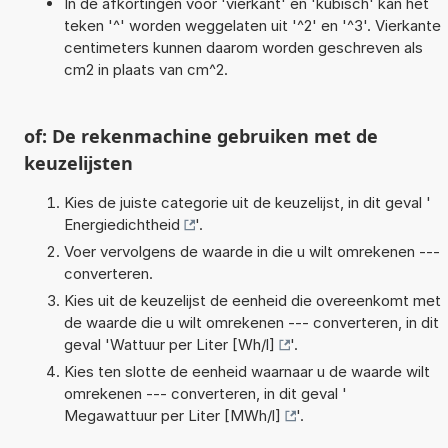
In de afkortingen voor 'vierkant' en 'kubisch' kan het
teken '^' worden weggelaten uit '^2' en '^3'. Vierkante
centimeters kunnen daarom worden geschreven als
cm2 in plaats van cm^2.
of: De rekenmachine gebruiken met de
keuzelijsten
Kies de juiste categorie uit de keuzelijst, in dit geval '
Energiedichtheid
'.
Voer vervolgens de waarde in die u wilt omrekenen ---
converteren.
Kies uit de keuzelijst de eenheid die overeenkomt met
de waarde die u wilt omrekenen --- converteren, in dit
geval '
Wattuur per Liter [Wh/l]
'.
Kies ten slotte de eenheid waarnaar u de waarde wilt
omrekenen --- converteren, in dit geval '
Megawattuur per Liter [MWh/l]
'.