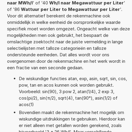
naar MWh/l
' of '40
Wh/l naar Megawattuur per Liter
'
of '86
Wattuur per Liter to Megawattuur per Liter
'.
Voor dit alternatief berekent de rekenmachine ook
onmiddellijk in welke eenheid de oorspronkelijke waarde
specifiek moet worden omgezet. Ongeacht welke van deze
mogelijkheden men ook gebruikt, het bespaart de
omslachtige zoektocht naar de juiste vermelding in lange
selectielijsten met talloze categorieën en talloze
ondersteunde eenheden. Dat alles wordt voor ons
overgenomen door de rekenmachine en het werk wordt in
een fractie van een seconde gedaan.
De wiskundige functies atan, exp, asin, sqrt, sin, cos,
pow, tan en acos kunnen ook worden gebruikt.
Voorbeeld: sin(90), 3 pow 2, atan(1/4), 2 exp 3,
cos(pi/2), sin(π/2), sqrt(4), tan(90°), asin(1/2) of
acos(1)
Bovendien maakt de rekenmachine het mogelijk om
wiskundige uitdrukkingen te gebruiken. Hierdoor kan
er niet alleen met getallen worden gerekend, zoals
bijvoorbeeld '3 * 26 Wh/l'. Maar verschillende