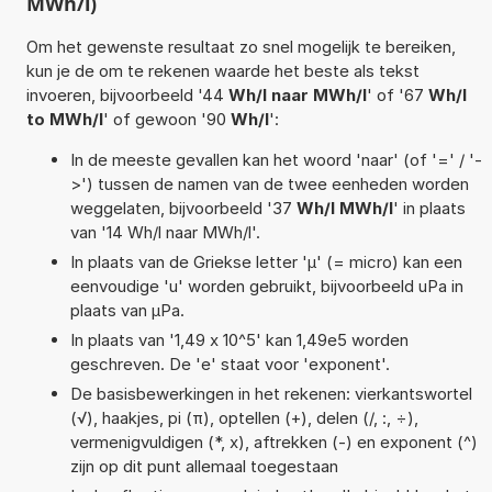
MWh/l)
Om het gewenste resultaat zo snel mogelijk te bereiken,
kun je de om te rekenen waarde het beste als tekst
invoeren, bijvoorbeeld '44
Wh/l naar MWh/l
' of '67
Wh/l
to MWh/l
' of gewoon '90
Wh/l
':
In de meeste gevallen kan het woord 'naar' (of '=' / '-
>') tussen de namen van de twee eenheden worden
weggelaten, bijvoorbeeld '37
Wh/l MWh/l
' in plaats
van '14 Wh/l naar MWh/l'.
In plaats van de Griekse letter 'µ' (= micro) kan een
eenvoudige 'u' worden gebruikt, bijvoorbeeld uPa in
plaats van µPa.
In plaats van '1,49 x 10^5' kan 1,49e5 worden
geschreven. De 'e' staat voor 'exponent'.
De basisbewerkingen in het rekenen: vierkantswortel
(√), haakjes, pi (π), optellen (+), delen (/, :, ÷),
vermenigvuldigen (*, x), aftrekken (-) en exponent (^)
zijn op dit punt allemaal toegestaan