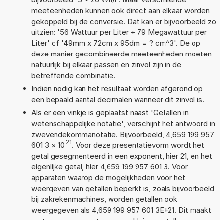
meeteenheden kunnen ook direct aan elkaar worden
gekoppeld bij de conversie. Dat kan er bijvoorbeeld zo
uitzien: '56 Wattuur per Liter + 79 Megawattuur per
Liter' of '49mm x 72cm x 95dm = ? cm^3'. De op
deze manier gecombineerde meeteenheden moeten
natuurlijk bij elkaar passen en zinvol zijn in de
betreffende combinatie.
Indien nodig kan het resultaat worden afgerond op
een bepaald aantal decimalen wanneer dit zinvol is.
Als er een vinkje is geplaatst naast 'Getallen in
wetenschappelijke notatie', verschijnt het antwoord in
zwevendekommanotatie. Bijvoorbeeld, 4,659 199 957
21
601 3
×
10
. Voor deze presentatievorm wordt het
getal gesegmenteerd in een exponent, hier 21, en het
eigenlijke getal, hier 4,659 199 957 601 3. Voor
apparaten waarop de mogelijkheden voor het
weergeven van getallen beperkt is, zoals bijvoorbeeld
bij zakrekenmachines, worden getallen ook
weergegeven als 4,659 199 957 601 3E+21. Dit maakt