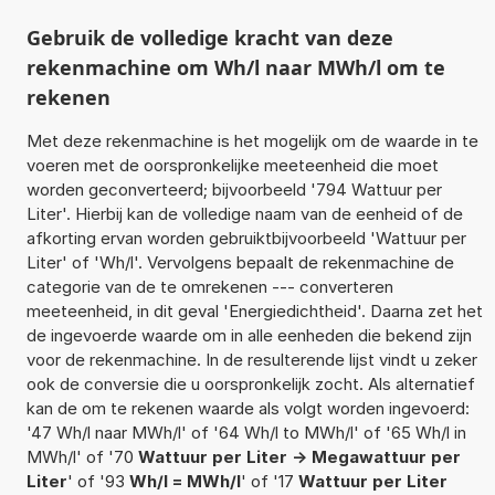
Gebruik de volledige kracht van deze
rekenmachine om Wh/l naar MWh/l om te
rekenen
Met deze rekenmachine is het mogelijk om de waarde in te
voeren met de oorspronkelijke meeteenheid die moet
worden geconverteerd; bijvoorbeeld '794 Wattuur per
Liter'. Hierbij kan de volledige naam van de eenheid of de
afkorting ervan worden gebruiktbijvoorbeeld 'Wattuur per
Liter' of 'Wh/l'. Vervolgens bepaalt de rekenmachine de
categorie van de te omrekenen --- converteren
meeteenheid, in dit geval 'Energiedichtheid'. Daarna zet het
de ingevoerde waarde om in alle eenheden die bekend zijn
voor de rekenmachine. In de resulterende lijst vindt u zeker
ook de conversie die u oorspronkelijk zocht. Als alternatief
kan de om te rekenen waarde als volgt worden ingevoerd:
'47 Wh/l naar MWh/l' of '64 Wh/l to MWh/l' of '65 Wh/l in
MWh/l' of '70
Wattuur per Liter -> Megawattuur per
Liter
' of '93
Wh/l = MWh/l
' of '17
Wattuur per Liter