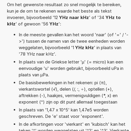
Om het gewenste resultaat zo snel mogelijk te bereiken,
kun je de om te rekenen waarde het beste als tekst
invoeren, bijvoorbeeld '12
YHz naar kHz
' of '34
YHz to
kHz
' of gewoon '56
YHz
':
In de meeste gevallen kan het woord 'naar' (of '=' / '-
>') tussen de namen van de twee eenheden worden
weggelaten, bijvoorbeeld '1
YHz kHz
' in plaats van
'78 YHz naar kHz'.
In plaats van de Griekse letter 'µ' (= micro) kan een
eenvoudige 'u' worden gebruikt, bijvoorbeeld uPa in
plaats van µPa.
De basisbewerkingen in het rekenen: pi (π),
vierkantswortel (√), delen (/, :, ÷), optellen (+),
aftrekken (-), haakjes, vermenigvuldigen (*, x) en
exponent (^) zijn op dit punt allemaal toegestaan
In plaats van '1,47 x 10^5' kan 1,47e5 worden
geschreven. De 'e' staat voor 'exponent'.
In de afkortingen voor 'vierkant' en 'kubisch' kan het
teken '^' worden weggelaten uit '^2' en '^3'. Vierkante