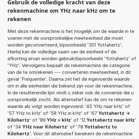
Gebruik de volledige kracht van deze
rekenmachine om YHz naar kHz om te
rekenen
Met deze rekenmachine is het mogelijk om de waarde in te
voeren met de oorspronkelijke meeteenheid die moet
worden geconverteerd; bijvoorbeeld '351 Yottahertz'.
Hierbij kan de volledige naam van de eenheid of de
afkorting ervan worden gebruiktbijvoorbeeld 'Yottahertz' of
'YHz'. Vervolgens bepaalt de rekenmachine de categorie
van de te omrekenen --- converteren meeteenheid, in dit
geval 'Frequentie'. Daarna zet het de ingevoerde waarde
om in alle eenheden die bekend zijn voor de rekenmachine.
In de resulterende lijst vindt u zeker ook de conversie die u
oorspronkelijk zocht. Als alternatief kan de om te rekenen
waarde als volgt worden ingevoerd: '45 YHz naar kHz' of
'57 YHz to kHz' of '58 YHz in kHz' of '67
Yottahertz ->
Kilohertz
' of '89
YHz = kHz
' of '12
Yottahertz naar kHz
'
of '34
YHz naar Kilohertz
' of '78
Yottahertz to
Kilohertz
'. Voor dit alternatief berekent de rekenmachine