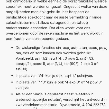
ook onmiddellijk in welke eenheid de oorspronkelijke waarde
specifiek moet worden omgezet. Ongeacht welke van deze
mogelijkheden men ook gebruikt, het bespaart de
omslachtige zoektocht naar de juiste vermelding in lange
selectielijsten met talloze categorieën en talloze
ondersteunde eenheden. Dat alles wordt voor ons
overgenomen door de rekenmachine en het werk wordt in
een fractie van een seconde gedaan.
De wiskundige functies sin, exp, asin, atan, acos, pow,
tan, cos en sqrt kunnen ook worden gebruikt.
Voorbeeld: asin(1/2), sqrt(4), 3 pow 2, sin(π/2),
cos(pi/2), acos(1), atan(1/4), tan(90°), 2 exp 3 of
sin(90)
In plaats van '√4' kun je ook 'sqrt 4' schrijven.
In plaats van '4^3' kun je ook '4 exp 3' of '4 pow 3'
schrijven.
Als er een vinkje is geplaatst naast 'Getallen in
wetenschappelijke notatie', verschijnt het antwoord in
zwevendekommanotatie. Bijvoorbeeld, 4,794 222 178
21