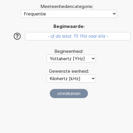
Meeteenhedencategorie:
Beginwaarde:
?
Begineenheid:
Gewenste eenheid: