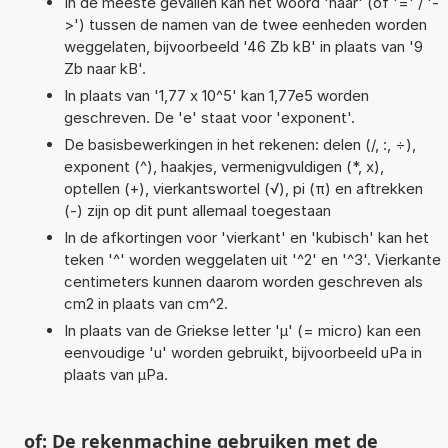
In de meeste gevallen kan het woord 'naar' (of '=' / '-
>') tussen de namen van de twee eenheden worden
weggelaten, bijvoorbeeld '46 Zb kB' in plaats van '9
Zb naar kB'.
In plaats van '1,77 x 10^5' kan 1,77e5 worden
geschreven. De 'e' staat voor 'exponent'.
De basisbewerkingen in het rekenen: delen (/, :, ÷),
exponent (^), haakjes, vermenigvuldigen (*, x),
optellen (+), vierkantswortel (√), pi (π) en aftrekken
(-) zijn op dit punt allemaal toegestaan
In de afkortingen voor 'vierkant' en 'kubisch' kan het
teken '^' worden weggelaten uit '^2' en '^3'. Vierkante
centimeters kunnen daarom worden geschreven als
cm2 in plaats van cm^2.
In plaats van de Griekse letter 'µ' (= micro) kan een
eenvoudige 'u' worden gebruikt, bijvoorbeeld uPa in
plaats van µPa.
of: De rekenmachine gebruiken met de