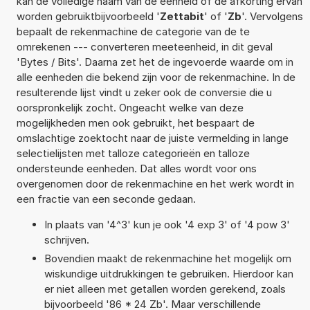
kan de volledige naam van de eenheid of de afkorting ervan
worden gebruiktbijvoorbeeld '
Zettabit
' of '
Zb
'. Vervolgens
bepaalt de rekenmachine de categorie van de te
omrekenen --- converteren meeteenheid, in dit geval
'Bytes / Bits'. Daarna zet het de ingevoerde waarde om in
alle eenheden die bekend zijn voor de rekenmachine. In de
resulterende lijst vindt u zeker ook de conversie die u
oorspronkelijk zocht. Ongeacht welke van deze
mogelijkheden men ook gebruikt, het bespaart de
omslachtige zoektocht naar de juiste vermelding in lange
selectielijsten met talloze categorieën en talloze
ondersteunde eenheden. Dat alles wordt voor ons
overgenomen door de rekenmachine en het werk wordt in
een fractie van een seconde gedaan.
In plaats van '4^3' kun je ook '4 exp 3' of '4 pow 3'
schrijven.
Bovendien maakt de rekenmachine het mogelijk om
wiskundige uitdrukkingen te gebruiken. Hierdoor kan
er niet alleen met getallen worden gerekend, zoals
bijvoorbeeld '86 * 24 Zb'. Maar verschillende