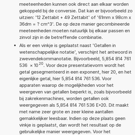
meeteenheden kunnen ook direct aan elkaar worden
gekoppeld bij de conversie. Dat kan er bijvoorbeeld zo
uitzien: '12 Zettabit + 49 Zettabit' of '61mm x 98cm x
36dm = ? cm^3'. De op deze manier gecombineerde
meeteenheden moeten natuurlijk bij elkaar passen en
zinvol zijn in de betreffende combinatie.
Als er een vinkje is geplaatst naast 'Getallen in
wetenschappelijke notatie', verschijnt het antwoord in
zwevendekommanotatie. Bijvoorbeeld, 5,854 814 761
20
536
×
10
. Voor deze presentatievorm wordt het
getal gesegmenteerd in een exponent, hier 20, en het
eigenlijke getal, hier 5,854 814 761 536. Voor
apparaten waarop de mogelijkheden voor het
weergeven van getallen beperkt is, zoals bijvoorbeeld
bij zakrekenmachines, worden getallen ook
weergegeven als 5,854 814 761 536 E+20. Dit maakt
met name zeer grote en zeer kleine aantallen
gemakkelijker leesbaar. Indien op deze plaats geen
vinkje is geplaatst, dan wordt het resultaat op de
gebruikelijke manier weergegeven. Voor het