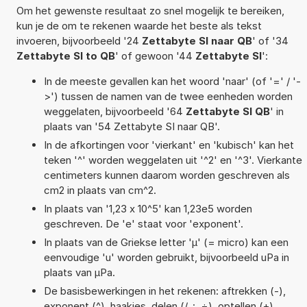
Om het gewenste resultaat zo snel mogelijk te bereiken,
kun je de om te rekenen waarde het beste als tekst
invoeren, bijvoorbeeld '24
Zettabyte SI naar QB
' of '34
Zettabyte SI to QB
' of gewoon '44
Zettabyte SI
':
In de meeste gevallen kan het woord 'naar' (of '=' / '-
>') tussen de namen van de twee eenheden worden
weggelaten, bijvoorbeeld '64
Zettabyte SI QB
' in
plaats van '54 Zettabyte SI naar QB'.
In de afkortingen voor 'vierkant' en 'kubisch' kan het
teken '^' worden weggelaten uit '^2' en '^3'. Vierkante
centimeters kunnen daarom worden geschreven als
cm2 in plaats van cm^2.
In plaats van '1,23 x 10^5' kan 1,23e5 worden
geschreven. De 'e' staat voor 'exponent'.
In plaats van de Griekse letter 'µ' (= micro) kan een
eenvoudige 'u' worden gebruikt, bijvoorbeeld uPa in
plaats van µPa.
De basisbewerkingen in het rekenen: aftrekken (-),
exponent (^), haakjes, delen (/, :, ÷), optellen (+),