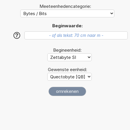
Meeteenhedencategorie:
Beginwaarde:
?
Begineenheid:
Gewenste eenheid: