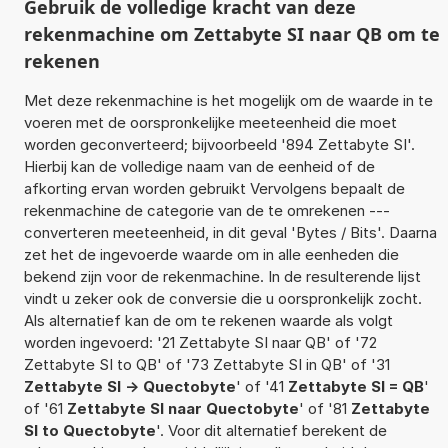
Gebruik de volledige kracht van deze
rekenmachine om Zettabyte SI naar QB om te
rekenen
Met deze rekenmachine is het mogelijk om de waarde in te
voeren met de oorspronkelijke meeteenheid die moet
worden geconverteerd; bijvoorbeeld '894 Zettabyte SI'.
Hierbij kan de volledige naam van de eenheid of de
afkorting ervan worden gebruikt Vervolgens bepaalt de
rekenmachine de categorie van de te omrekenen ---
converteren meeteenheid, in dit geval 'Bytes / Bits'. Daarna
zet het de ingevoerde waarde om in alle eenheden die
bekend zijn voor de rekenmachine. In de resulterende lijst
vindt u zeker ook de conversie die u oorspronkelijk zocht.
Als alternatief kan de om te rekenen waarde als volgt
worden ingevoerd: '21 Zettabyte SI naar QB' of '72
Zettabyte SI to QB' of '73 Zettabyte SI in QB' of '31
Zettabyte SI -> Quectobyte
' of '41
Zettabyte SI = QB
'
of '61
Zettabyte SI naar Quectobyte
' of '81
Zettabyte
SI to Quectobyte
'. Voor dit alternatief berekent de