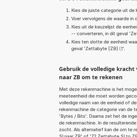
Kies de juiste categorie uit de k
Voer vervolgens de waarde in d
Kies uit de keuzelijst de eenh
-- converteren, in dit geval '
Ze
Kies ten slotte de eenheid waa
geval '
Zettabyte [ZB]
'.
Gebruik de volledige krach
naar ZB om te rekenen
Met deze rekenmachine is het mogeli
meeteenheid die moet worden geconve
volledige naam van de eenheid of de
rekenmachine de categorie van de te
'Bytes / Bits'. Daarna zet het de in
de rekenmachine. In de resulterende l
zocht. Als alternatief kan de om te 
SI naar ZB' of '72 Zettabyte SI to ZB