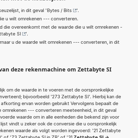
euzelijst, in dit geval '
Bytes / Bits
'.
ie u wilt omrekenen --- converteren.
eid die overeenkomt met de waarde die u wilt omrekenen -
ttabyte SI
'.
rnaar u de waarde wilt omrekenen --- converteren, in dit
t van deze rekenmachine om Zettabyte SI
jk om de waarde in te voeren met de oorspronkelijke
rteerd; bijvoorbeeld '273 Zettabyte SI'. Hierbij kan de
 afkorting ervan worden gebruikt Vervolgens bepaalt de
 omrekenen --- converteren meeteenheid, in dit geval
gevoerde waarde om in alle eenheden die bekend zijn voor
ijst vindt u zeker ook de conversie die u oorspronkelijk
rekenen waarde als volgt worden ingevoerd: '21 Zettabyte
' of '73 Zettabyte SI in ZB' of '31
Zettabyte SI ->