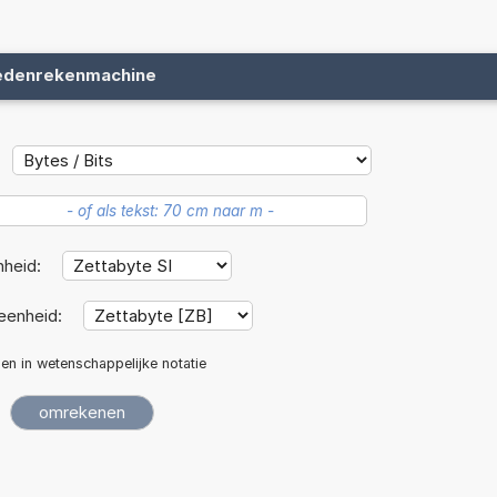
edenrekenmachine
nheid:
eenheid:
len in wetenschappelijke notatie