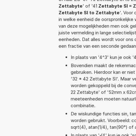
Zettabyte
' of '41
Zettabyte SI = 
Zettabyte SI to Zettabyte
'. Voor
in welke eenheid de oorspronkelijk
van deze mogelijkheden men ook geb
juiste vermelding in lange selectieli
eenheden. Dat alles wordt voor ons
een fractie van een seconde gedaan
In plaats van '4^3' kun je ook '
Bovendien maakt de rekenmachi
gebruiken. Hierdoor kan er nie
'32 * 42 Zettabyte SI'. Maar 
worden gekoppeld bij de convers
22 Zettabyte' of '52mm x 62c
meeteenheden moeten natuurlijk
combinatie.
De wiskundige functies sin, tan
worden gebruikt. Voorbeeld: cos
sqrt(4), atan(1/4), tan(90°) of 
In plaats van '√4' kun je ook 'sq