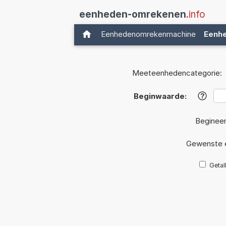
eenheden-omrekenen
.info
Eenhedenomrekenmachine
Eenh
Meeteenhedencategorie:
Beginwaarde:
?
Beginee
Gewenste 
Getal