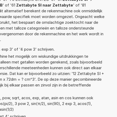
ZB
' of '61
Zettabyte SI naar Zettabyte
' of '81
 dit alternatief berekent de rekenmachine ook onmiddellijk
e waarde specifiek moet worden omgezet. Ongeacht welke
ruikt, het bespaart de omslachtige zoektocht naar de
jsten met talloze categorieën en talloze ondersteunde
 overgenomen door de rekenmachine en het werk wordt in
.
4 exp 3' of '4 pow 3' schrijven.
ne het mogelijk om wiskundige uitdrukkingen te
t alleen met getallen worden gerekend, zoals bijvoorbeeld
verschillende meeteenheden kunnen ook direct aan elkaar
ie. Dat kan er bijvoorbeeld zo uitzien: '12 Zettabyte SI +
m x 72dm = ? cm^3'. De op deze manier gecombineerde
 bij elkaar passen en zinvol zijn in de betreffende
, pow, sqrt, acos, exp, atan, asin en cos kunnen ook
(pi/2), 3 pow 2, sin(π/2), sin(90), 2 exp 3, acos(1),
asin(1/2)
rt 4' schrijven.