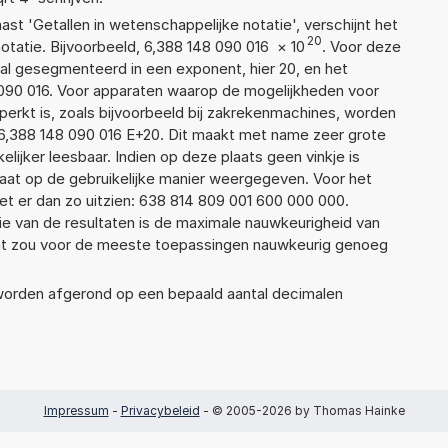
aast 'Getallen in wetenschappelijke notatie', verschijnt het
20
atie. Bijvoorbeeld, 6,388 148 090 016
×
10
. Voor deze
al gesegmenteerd in een exponent, hier 20, en het
48 090 016. Voor apparaten waarop de mogelijkheden voor
erkt is, zoals bijvoorbeeld bij zakrekenmachines, worden
6,388 148 090 016 E+20. Dit maakt met name zeer grote
elijker leesbaar. Indien op deze plaats geen vinkje is
taat op de gebruikelijke manier weergegeven. Voor het
t er dan zo uitzien: 638 814 809 001 600 000 000.
ie van de resultaten is de maximale nauwkeurigheid van
Dat zou voor de meeste toepassingen nauwkeurig genoeg
 worden afgerond op een bepaald aantal decimalen
Impressum
-
Privacybeleid
- © 2005-2026 by Thomas Hainke