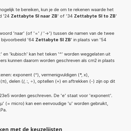
ogelijk te bereiken, kun je de om te rekenen waarde het
ld '24
Zettabyte SI naar ZB
' of '34
Zettabyte SI to ZB
'
woord 'naar' (of '=' / '->') tussen de namen van de twee
bijvoorbeeld '64
Zettabyte SI ZB
' in plaats van '54
t' en 'kubisch' kan het teken '^' worden weggelaten uit
eters kunnen daarom worden geschreven als cm2 in plaats
enen: exponent (^), vermenigvuldigen (*, x),
(π), delen (/, :, ÷), optellen (+) en aftrekken (-) zijn op dit
 1,23e5 worden geschreven. De 'e' staat voor 'exponent'.
 'µ' (= micro) kan een eenvoudige 'u' worden gebruikt,
µPa.
ken met de keuzelijsten