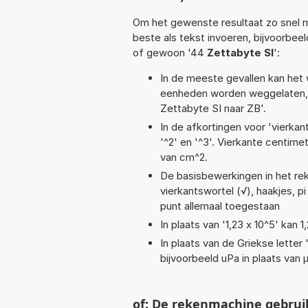
Om het gewenste resultaat zo snel m
beste als tekst invoeren, bijvoorbee
of gewoon '44
Zettabyte SI
':
In de meeste gevallen kan het 
eenheden worden weggelaten, 
Zettabyte SI naar ZB'.
In de afkortingen voor 'vierkan
'^2' en '^3'. Vierkante centim
van cm^2.
De basisbewerkingen in het rek
vierkantswortel (√), haakjes, pi 
punt allemaal toegestaan
In plaats van '1,23 x 10^5' kan
In plaats van de Griekse letter
bijvoorbeeld uPa in plaats van 
of: De rekenmachine gebrui