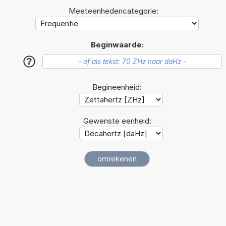
Meeteenhedencategorie:
Beginwaarde:
?
Begineenheid:
Gewenste eenheid: