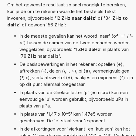
Om het gewenste resultaat zo snel mogelijk te bereiken,
kun je de om te rekenen waarde het beste als tekst
invoeren, bijvoorbeeld '12
ZHz naar daHz
' of '34
ZHz to
daHz
' of gewoon '56
ZHz
':
In de meeste gevallen kan het woord 'naar' (of '=' / '-
>') tussen de namen van de twee eenheden worden
weggelaten, bijvoorbeeld '1
ZHz daHz
' in plaats van
'78 ZHz naar daHz'.
De basisbewerkingen in het rekenen: optellen (+),
aftrekken (-), delen (/, :, ÷), pi (π), vermenigvuldigen
(*, x), vierkantswortel (√), haakjes en exponent (^) zijn
op dit punt allemaal toegestaan
In plaats van de Griekse letter 'µ' (= micro) kan een
eenvoudige 'u' worden gebruikt, bijvoorbeeld uPa in
plaats van µPa.
In plaats van '1,47 x 10^5' kan 1,47e5 worden
geschreven. De 'e' staat voor 'exponent'.
In de afkortingen voor 'vierkant' en 'kubisch' kan het
teken '^' worden weggelaten uit '^2' en '^3'. Vierkante