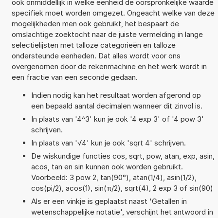
ook onmiddellijk in welke eenheid de oorspronkelijke waarde
specifiek moet worden omgezet. Ongeacht welke van deze
mogelijkheden men ook gebruikt, het bespaart de
omslachtige zoektocht naar de juiste vermelding in lange
selectielijsten met talloze categorieën en talloze
ondersteunde eenheden. Dat alles wordt voor ons
overgenomen door de rekenmachine en het werk wordt in
een fractie van een seconde gedaan.
Indien nodig kan het resultaat worden afgerond op
een bepaald aantal decimalen wanneer dit zinvol is.
In plaats van '4^3' kun je ook '4 exp 3' of '4 pow 3'
schrijven.
In plaats van '√4' kun je ook 'sqrt 4' schrijven.
De wiskundige functies cos, sqrt, pow, atan, exp, asin,
acos, tan en sin kunnen ook worden gebruikt.
Voorbeeld: 3 pow 2, tan(90°), atan(1/4), asin(1/2),
cos(pi/2), acos(1), sin(π/2), sqrt(4), 2 exp 3 of sin(90)
Als er een vinkje is geplaatst naast 'Getallen in
wetenschappelijke notatie', verschijnt het antwoord in