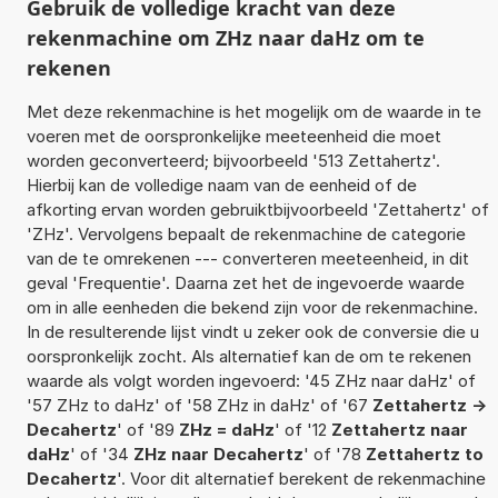
Gebruik de volledige kracht van deze
rekenmachine om ZHz naar daHz om te
rekenen
Met deze rekenmachine is het mogelijk om de waarde in te
voeren met de oorspronkelijke meeteenheid die moet
worden geconverteerd; bijvoorbeeld '513 Zettahertz'.
Hierbij kan de volledige naam van de eenheid of de
afkorting ervan worden gebruiktbijvoorbeeld 'Zettahertz' of
'ZHz'. Vervolgens bepaalt de rekenmachine de categorie
van de te omrekenen --- converteren meeteenheid, in dit
geval 'Frequentie'. Daarna zet het de ingevoerde waarde
om in alle eenheden die bekend zijn voor de rekenmachine.
In de resulterende lijst vindt u zeker ook de conversie die u
oorspronkelijk zocht. Als alternatief kan de om te rekenen
waarde als volgt worden ingevoerd: '45 ZHz naar daHz' of
'57 ZHz to daHz' of '58 ZHz in daHz' of '67
Zettahertz ->
Decahertz
' of '89
ZHz = daHz
' of '12
Zettahertz naar
daHz
' of '34
ZHz naar Decahertz
' of '78
Zettahertz to
Decahertz
'. Voor dit alternatief berekent de rekenmachine