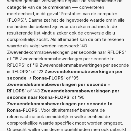
worden gebruikt Vervolgens bepaalt de rekenmachine de
categorie van de te omrekenen --- converteren
meeteenheid, in dit geval 'Prestaties van de computer
(FLOPS)'. Daarna zet het de ingevoerde waarde om in alle
eenheden die bekend zijn voor de rekenmachine. In de
resulterende lijst vindt u zeker ook de conversie die u
oorspronkelijk zocht. Als alternatief kan de om te rekenen
waarde als volgt worden ingevoerd: '48
Zwevendekommabewerkingen per seconde naar RFLOPS'
of '18 Zwevendekommabewerkingen per seconde to
RFLOPS' of '19 Zwevendekommabewerkingen per seconde
in RFLOPS' of '22
Zwevendekommabewerkingen per
seconde -> Ronna-FLOPS
' of '95
Zwevendekommabewerkingen per seconde =
RFLOPS
' of '43
Zwevendekommabewerkingen per
seconde naar Ronna-FLOPS
' of '90
Zwevendekommabewerkingen per seconde to
Ronna-FLOPS
'. Voor dit alternatief berekent de
rekenmachine ook onmiddellijk in welke eenheid de
oorspronkelijke waarde specifiek moet worden omgezet.
Ongeacht welke van deze mogelijkheden men ook gebruikt,