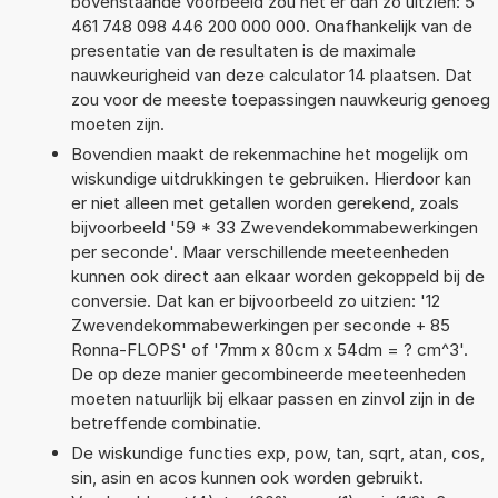
bovenstaande voorbeeld zou het er dan zo uitzien: 5
461 748 098 446 200 000 000. Onafhankelijk van de
presentatie van de resultaten is de maximale
nauwkeurigheid van deze calculator 14 plaatsen. Dat
zou voor de meeste toepassingen nauwkeurig genoeg
moeten zijn.
Bovendien maakt de rekenmachine het mogelijk om
wiskundige uitdrukkingen te gebruiken. Hierdoor kan
er niet alleen met getallen worden gerekend, zoals
bijvoorbeeld '59 * 33 Zwevendekommabewerkingen
per seconde'. Maar verschillende meeteenheden
kunnen ook direct aan elkaar worden gekoppeld bij de
conversie. Dat kan er bijvoorbeeld zo uitzien: '12
Zwevendekommabewerkingen per seconde + 85
Ronna-FLOPS' of '7mm x 80cm x 54dm = ? cm^3'.
De op deze manier gecombineerde meeteenheden
moeten natuurlijk bij elkaar passen en zinvol zijn in de
betreffende combinatie.
De wiskundige functies exp, pow, tan, sqrt, atan, cos,
sin, asin en acos kunnen ook worden gebruikt.