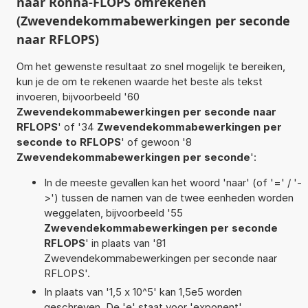
naar Ronna-FLOPS omrekenen
(Zwevendekommabewerkingen per seconde
naar RFLOPS)
Om het gewenste resultaat zo snel mogelijk te bereiken,
kun je de om te rekenen waarde het beste als tekst
invoeren, bijvoorbeeld '60
Zwevendekommabewerkingen per seconde naar
RFLOPS
' of '34
Zwevendekommabewerkingen per
seconde to RFLOPS
' of gewoon '8
Zwevendekommabewerkingen per seconde
':
In de meeste gevallen kan het woord 'naar' (of '=' / '-
>') tussen de namen van de twee eenheden worden
weggelaten, bijvoorbeeld '55
Zwevendekommabewerkingen per seconde
RFLOPS
' in plaats van '81
Zwevendekommabewerkingen per seconde naar
RFLOPS'.
In plaats van '1,5 x 10^5' kan 1,5e5 worden
geschreven. De 'e' staat voor 'exponent'.