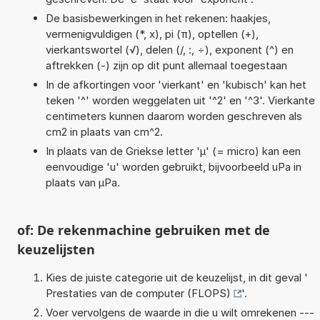
De basisbewerkingen in het rekenen: haakjes,
vermenigvuldigen (*, x), pi (π), optellen (+),
vierkantswortel (√), delen (/, :, ÷), exponent (^) en
aftrekken (-) zijn op dit punt allemaal toegestaan
In de afkortingen voor 'vierkant' en 'kubisch' kan het
teken '^' worden weggelaten uit '^2' en '^3'. Vierkante
centimeters kunnen daarom worden geschreven als
cm2 in plaats van cm^2.
In plaats van de Griekse letter 'µ' (= micro) kan een
eenvoudige 'u' worden gebruikt, bijvoorbeeld uPa in
plaats van µPa.
of: De rekenmachine gebruiken met de
keuzelijsten
Kies de juiste categorie uit de keuzelijst, in dit geval '
Prestaties van de computer (FLOPS)
'.
Voer vervolgens de waarde in die u wilt omrekenen ---