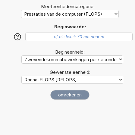
Meeteenhedencategorie:
Beginwaarde:
?
Begineenheid:
Gewenste eenheid: