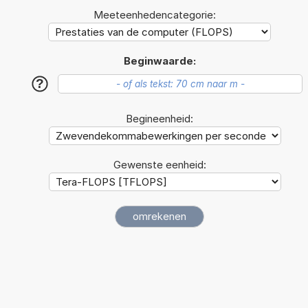
Meeteenhedencategorie:
Beginwaarde:
?
Begineenheid:
Gewenste eenheid: