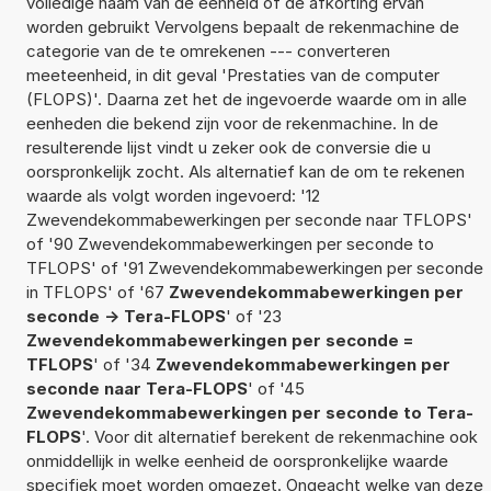
volledige naam van de eenheid of de afkorting ervan
worden gebruikt Vervolgens bepaalt de rekenmachine de
categorie van de te omrekenen --- converteren
meeteenheid, in dit geval 'Prestaties van de computer
(FLOPS)'. Daarna zet het de ingevoerde waarde om in alle
eenheden die bekend zijn voor de rekenmachine. In de
resulterende lijst vindt u zeker ook de conversie die u
oorspronkelijk zocht. Als alternatief kan de om te rekenen
waarde als volgt worden ingevoerd: '12
Zwevendekommabewerkingen per seconde naar TFLOPS'
of '90 Zwevendekommabewerkingen per seconde to
TFLOPS' of '91 Zwevendekommabewerkingen per seconde
in TFLOPS' of '67
Zwevendekommabewerkingen per
seconde -> Tera-FLOPS
' of '23
Zwevendekommabewerkingen per seconde =
TFLOPS
' of '34
Zwevendekommabewerkingen per
seconde naar Tera-FLOPS
' of '45
Zwevendekommabewerkingen per seconde to Tera-
FLOPS
'. Voor dit alternatief berekent de rekenmachine ook
onmiddellijk in welke eenheid de oorspronkelijke waarde
specifiek moet worden omgezet. Ongeacht welke van deze