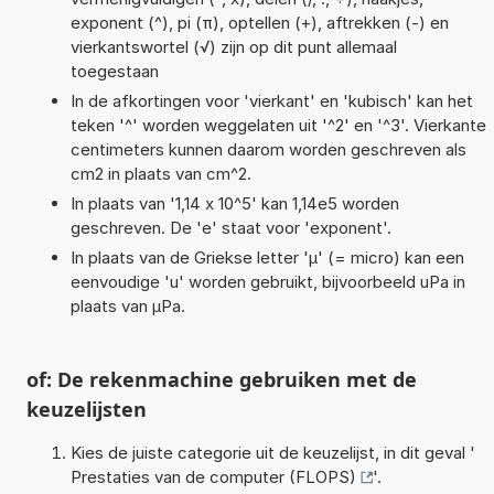
exponent (^), pi (π), optellen (+), aftrekken (-) en
vierkantswortel (√) zijn op dit punt allemaal
toegestaan
In de afkortingen voor 'vierkant' en 'kubisch' kan het
teken '^' worden weggelaten uit '^2' en '^3'. Vierkante
centimeters kunnen daarom worden geschreven als
cm2 in plaats van cm^2.
In plaats van '1,14 x 10^5' kan 1,14e5 worden
geschreven. De 'e' staat voor 'exponent'.
In plaats van de Griekse letter 'µ' (= micro) kan een
eenvoudige 'u' worden gebruikt, bijvoorbeeld uPa in
plaats van µPa.
of: De rekenmachine gebruiken met de
keuzelijsten
Kies de juiste categorie uit de keuzelijst, in dit geval '
Prestaties van de computer (FLOPS)
'.