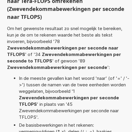
naar Tera-FLOPS omrekenen
(Zwevendekommabewerkingen per seconde
naar TFLOPS)
Om het gewenste resultaat zo snel mogelijk te bereiken,
kun je de om te rekenen waarde het beste als tekst
invoeren, bijvoorbeeld '78
Zwevendekommabewerkingen per seconde naar
TFLOPS
' of '34
Zwevendekommabewerkingen per
seconde to TFLOPS
' of gewoon '89
Zwevendekommabewerkingen per seconde
':
In de meeste gevallen kan het woord 'naar' (of '=' / '-
>') tussen de namen van de twee eenheden worden
weggelaten, bijvoorbeeld '1
Zwevendekommabewerkingen per seconde
TFLOPS
' in plaats van '45
Zwevendekommabewerkingen per seconde naar
TFLOPS'.
De basisbewerkingen in het rekenen:
vermenigvuldigen (*, x), delen (/, :, ÷), haakjes,