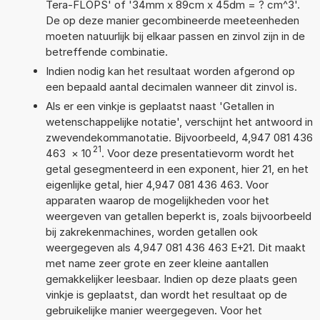
Tera-FLOPS' of '34mm x 89cm x 45dm = ? cm^3'.
De op deze manier gecombineerde meeteenheden
moeten natuurlijk bij elkaar passen en zinvol zijn in de
betreffende combinatie.
Indien nodig kan het resultaat worden afgerond op
een bepaald aantal decimalen wanneer dit zinvol is.
Als er een vinkje is geplaatst naast 'Getallen in
wetenschappelijke notatie', verschijnt het antwoord in
zwevendekommanotatie. Bijvoorbeeld, 4,947 081 436
21
463
×
10
. Voor deze presentatievorm wordt het
getal gesegmenteerd in een exponent, hier 21, en het
eigenlijke getal, hier 4,947 081 436 463. Voor
apparaten waarop de mogelijkheden voor het
weergeven van getallen beperkt is, zoals bijvoorbeeld
bij zakrekenmachines, worden getallen ook
weergegeven als 4,947 081 436 463 E+21. Dit maakt
met name zeer grote en zeer kleine aantallen
gemakkelijker leesbaar. Indien op deze plaats geen
vinkje is geplaatst, dan wordt het resultaat op de
gebruikelijke manier weergegeven. Voor het