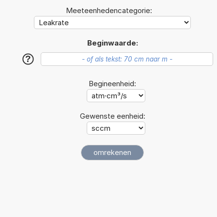
Meeteenhedencategorie:
Beginwaarde:
?
Begineenheid:
Gewenste eenheid: