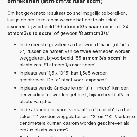
omrekenen (atm·cm³/s naar sccm)
Om het gewenste resultaat zo snel mogelijk te bereiken,
kun je de om te rekenen waarde het beste als tekst
invoeren, bijvoorbeeld '60
atmcm3/s naar sccm
' of '34
atmcm3/s to sccm
' of gewoon '8
atmcm3/s
':
In de meeste gevallen kan het woord 'naar' (of '=' / '-
>') tussen de namen van de twee eenheden worden
weggelaten, bijvoorbeeld '55
atmcm3/s sccm
' in
plaats van '81 atmcm3/s naar sccm'.
In plaats van '1,5 x 10^5' kan 1,5e5 worden
geschreven. De 'e' staat voor 'exponent'.
In plaats van de Griekse letter 'µ' (= micro) kan een
eenvoudige 'u' worden gebruikt, bijvoorbeeld uPa in
plaats van µPa.
In de afkortingen voor 'vierkant' en 'kubisch' kan het
teken '^' worden weggelaten uit '^2' en '^3'. Vierkante
centimeters kunnen daarom worden geschreven als
cm2 in plaats van cm^2.