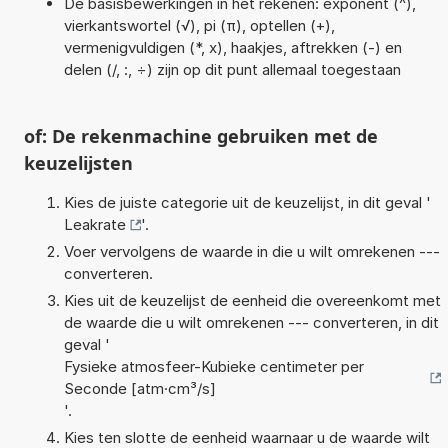
De basisbewerkingen in het rekenen: exponent (^),
vierkantswortel (√), pi (π), optellen (+),
vermenigvuldigen (*, x), haakjes, aftrekken (-) en
delen (/, :, ÷) zijn op dit punt allemaal toegestaan
of: De rekenmachine gebruiken met de
keuzelijsten
Kies de juiste categorie uit de keuzelijst, in dit geval '
Leakrate
'.
Voer vervolgens de waarde in die u wilt omrekenen ---
converteren.
Kies uit de keuzelijst de eenheid die overeenkomt met
de waarde die u wilt omrekenen --- converteren, in dit
geval '
Fysieke atmosfeer-Kubieke centimeter per
Seconde [atm·cm³/s]
'.
Kies ten slotte de eenheid waarnaar u de waarde wilt