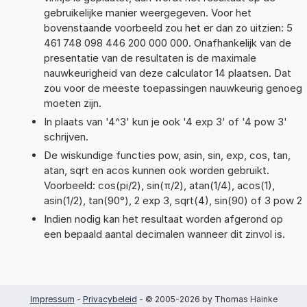
gebruikelijke manier weergegeven. Voor het
bovenstaande voorbeeld zou het er dan zo uitzien: 5
461 748 098 446 200 000 000. Onafhankelijk van de
presentatie van de resultaten is de maximale
nauwkeurigheid van deze calculator 14 plaatsen. Dat
zou voor de meeste toepassingen nauwkeurig genoeg
moeten zijn.
In plaats van '4^3' kun je ook '4 exp 3' of '4 pow 3'
schrijven.
De wiskundige functies pow, asin, sin, exp, cos, tan,
atan, sqrt en acos kunnen ook worden gebruikt.
Voorbeeld: cos(pi/2), sin(π/2), atan(1/4), acos(1),
asin(1/2), tan(90°), 2 exp 3, sqrt(4), sin(90) of 3 pow 2
Indien nodig kan het resultaat worden afgerond op
een bepaald aantal decimalen wanneer dit zinvol is.
Impressum
-
Privacybeleid
- © 2005-2026 by Thomas Hainke