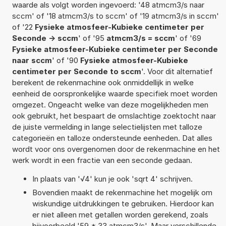
waarde als volgt worden ingevoerd: '48 atmcm3/s naar
sccm' of '18 atmcm3/s to sccm' of '19 atmcm3/s in sccm'
of '22
Fysieke atmosfeer-Kubieke centimeter per
Seconde -> sccm
' of '95
atmcm3/s = sccm
' of '69
Fysieke atmosfeer-Kubieke centimeter per Seconde
naar sccm
' of '90
Fysieke atmosfeer-Kubieke
centimeter per Seconde to sccm
'. Voor dit alternatief
berekent de rekenmachine ook onmiddellijk in welke
eenheid de oorspronkelijke waarde specifiek moet worden
omgezet. Ongeacht welke van deze mogelijkheden men
ook gebruikt, het bespaart de omslachtige zoektocht naar
de juiste vermelding in lange selectielijsten met talloze
categorieën en talloze ondersteunde eenheden. Dat alles
wordt voor ons overgenomen door de rekenmachine en het
werk wordt in een fractie van een seconde gedaan.
In plaats van '√4' kun je ook 'sqrt 4' schrijven.
Bovendien maakt de rekenmachine het mogelijk om
wiskundige uitdrukkingen te gebruiken. Hierdoor kan
er niet alleen met getallen worden gerekend, zoals
bijvoorbeeld '59 * 33 atmcm3/s'. Maar verschillende