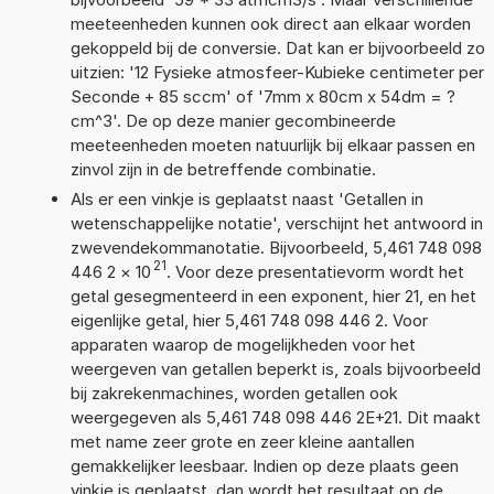
meeteenheden kunnen ook direct aan elkaar worden
gekoppeld bij de conversie. Dat kan er bijvoorbeeld zo
uitzien: '12 Fysieke atmosfeer-Kubieke centimeter per
Seconde + 85 sccm' of '7mm x 80cm x 54dm = ?
cm^3'. De op deze manier gecombineerde
meeteenheden moeten natuurlijk bij elkaar passen en
zinvol zijn in de betreffende combinatie.
Als er een vinkje is geplaatst naast 'Getallen in
wetenschappelijke notatie', verschijnt het antwoord in
zwevendekommanotatie. Bijvoorbeeld, 5,461 748 098
21
446 2
×
10
. Voor deze presentatievorm wordt het
getal gesegmenteerd in een exponent, hier 21, en het
eigenlijke getal, hier 5,461 748 098 446 2. Voor
apparaten waarop de mogelijkheden voor het
weergeven van getallen beperkt is, zoals bijvoorbeeld
bij zakrekenmachines, worden getallen ook
weergegeven als 5,461 748 098 446 2E+21. Dit maakt
met name zeer grote en zeer kleine aantallen
gemakkelijker leesbaar. Indien op deze plaats geen
vinkje is geplaatst, dan wordt het resultaat op de