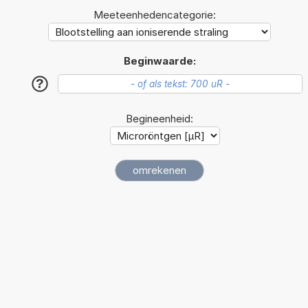
Meeteenhedencategorie:
Beginwaarde:
?
Begineenheid: