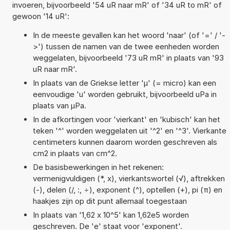
invoeren, bijvoorbeeld '54 uR naar mR' of '34 uR to mR' of
gewoon '14 uR':
In de meeste gevallen kan het woord 'naar' (of '=' / '-
>') tussen de namen van de twee eenheden worden
weggelaten, bijvoorbeeld '73 uR mR' in plaats van '93
uR naar mR'.
In plaats van de Griekse letter 'µ' (= micro) kan een
eenvoudige 'u' worden gebruikt, bijvoorbeeld uPa in
plaats van µPa.
In de afkortingen voor 'vierkant' en 'kubisch' kan het
teken '^' worden weggelaten uit '^2' en '^3'. Vierkante
centimeters kunnen daarom worden geschreven als
cm2 in plaats van cm^2.
De basisbewerkingen in het rekenen:
vermenigvuldigen (*, x), vierkantswortel (√), aftrekken
(-), delen (/, :, ÷), exponent (^), optellen (+), pi (π) en
haakjes zijn op dit punt allemaal toegestaan
In plaats van '1,62 x 10^5' kan 1,62e5 worden
geschreven. De 'e' staat voor 'exponent'.