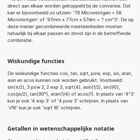
direct aan elkaar worden gekoppeld bij de conversie. Dat
kan er bijvoorbeeld zo uitzien: '78 Microröntgen + 58
Microröntgen' of '97mm x 77cm x 57dm = ? cm^3'. De op
deze manier gecombineerde meeteenheden moeten
natuurlijk bij elkaar passen en zinvol zijn in de betreffende
combinatie.
Wiskundige functies
De wiskundige functies cos, tan, sqrt, pow, exp, sin, atan,
asin en acos kunnen ook worden gebruikt. Voorbeeld:
sin(π/2), 3 pow 2, 2 exp 3, sqrt(4), asin(1/2), sin(90),
cos(pi/2), tan(90°), atan(1/4) of acos(1). In plaats van '4^3'
kun je ook '4 exp 3' of '4 pow 3' schrijven. In plaats van
'√16' kun je ook 'sqrt 16' schrijven.
Getallen in wetenschappelijke notatie