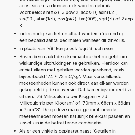
acos, sin en tan kunnen ook worden gebruikt.
Voorbeeld: sin(π/2), 3 pow 2, acos(1), asin(1/2),
sin(90), atan(1/4), cos(pi/2), tan(90°), sqrt(4) of 2 exp
3
Indien nodig kan het resultaat worden afgerond op
een bepaald aantal decimalen wanneer dit zinvol is.
In plaats van '√9' kun je ook 'sqrt 9' schrijven.
Bovendien maakt de rekenmachine het mogelijk om
wiskundige uitdrukkingen te gebruiken. Hierdoor kan
er niet alleen met getallen worden gerekend, zoals
bijvoorbeeld '74 * 72 mC/kg'. Maar verschillende
meeteenheden kunnen ook direct aan elkaar worden
gekoppeld bij de conversie. Dat kan er bijvoorbeeld zo
uitzien: '78 Millicoulomb per Kilogram + 76
Millicoulomb per Kilogram' of '70mm x 68cm x 66dm
= ? cm^3'. De op deze manier gecombineerde
meeteenheden moeten natuurlijk bij elkaar passen en
zinvol zijn in de betreffende combinatie.
Als er een vinkje is geplaatst naast 'Getallen in