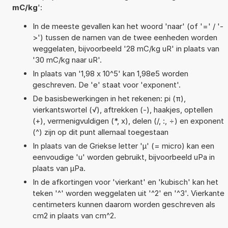
mC/kg
':
In de meeste gevallen kan het woord 'naar' (of '=' / '-
>') tussen de namen van de twee eenheden worden
weggelaten, bijvoorbeeld '28 mC/kg uR' in plaats van
'30 mC/kg naar uR'.
In plaats van '1,98 x 10^5' kan 1,98e5 worden
geschreven. De 'e' staat voor 'exponent'.
De basisbewerkingen in het rekenen: pi (π),
vierkantswortel (√), aftrekken (-), haakjes, optellen
(+), vermenigvuldigen (*, x), delen (/, :, ÷) en exponent
(^) zijn op dit punt allemaal toegestaan
In plaats van de Griekse letter 'µ' (= micro) kan een
eenvoudige 'u' worden gebruikt, bijvoorbeeld uPa in
plaats van µPa.
In de afkortingen voor 'vierkant' en 'kubisch' kan het
teken '^' worden weggelaten uit '^2' en '^3'. Vierkante
centimeters kunnen daarom worden geschreven als
cm2 in plaats van cm^2.