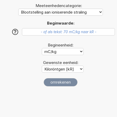
Meeteenhedencategorie:
Beginwaarde:
?
Begineenheid:
Gewenste eenheid: