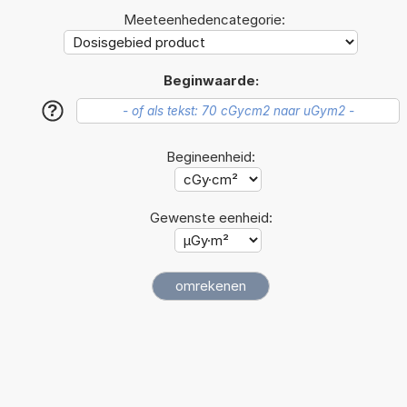
Meeteenhedencategorie:
Beginwaarde:
?
Begineenheid:
Gewenste eenheid: