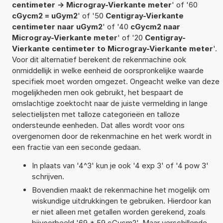
centimeter -> Microgray-Vierkante meter
' of '60
cGycm2 = uGym2
' of '50
Centigray-Vierkante
centimeter naar uGym2
' of '40
cGycm2 naar
Microgray-Vierkante meter
' of '20
Centigray-
Vierkante centimeter to Microgray-Vierkante meter
'.
Voor dit alternatief berekent de rekenmachine ook
onmiddellijk in welke eenheid de oorspronkelijke waarde
specifiek moet worden omgezet. Ongeacht welke van deze
mogelijkheden men ook gebruikt, het bespaart de
omslachtige zoektocht naar de juiste vermelding in lange
selectielijsten met talloze categorieën en talloze
ondersteunde eenheden. Dat alles wordt voor ons
overgenomen door de rekenmachine en het werk wordt in
een fractie van een seconde gedaan.
In plaats van '4^3' kun je ook '4 exp 3' of '4 pow 3'
schrijven.
Bovendien maakt de rekenmachine het mogelijk om
wiskundige uitdrukkingen te gebruiken. Hierdoor kan
er niet alleen met getallen worden gerekend, zoals
bijvoorbeeld '69 * 59 cGycm2'. Maar verschillende