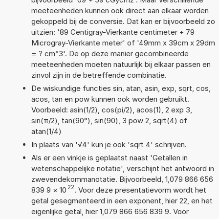
meeteenheden kunnen ook direct aan elkaar worden
gekoppeld bij de conversie. Dat kan er bijvoorbeeld zo
uitzien: '89 Centigray-Vierkante centimeter + 79
Microgray-Vierkante meter' of '49mm x 39cm x 29dm
= ? cm^3'. De op deze manier gecombineerde
meeteenheden moeten natuurlijk bij elkaar passen en
zinvol zijn in de betreffende combinatie.
De wiskundige functies sin, atan, asin, exp, sqrt, cos,
acos, tan en pow kunnen ook worden gebruikt.
Voorbeeld: asin(1/2), cos(pi/2), acos(1), 2 exp 3,
sin(π/2), tan(90°), sin(90), 3 pow 2, sqrt(4) of
atan(1/4)
In plaats van '√4' kun je ook 'sqrt 4' schrijven.
Als er een vinkje is geplaatst naast 'Getallen in
wetenschappelijke notatie', verschijnt het antwoord in
zwevendekommanotatie. Bijvoorbeeld, 1,079 866 656
22
839 9
×
10
. Voor deze presentatievorm wordt het
getal gesegmenteerd in een exponent, hier 22, en het
eigenlijke getal, hier 1,079 866 656 839 9. Voor