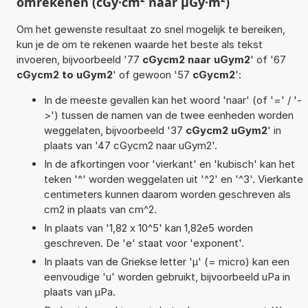
omrekenen (cGy·cm² naar µGy·m²)
Om het gewenste resultaat zo snel mogelijk te bereiken,
kun je de om te rekenen waarde het beste als tekst
invoeren, bijvoorbeeld '77
cGycm2 naar uGym2
' of '67
cGycm2 to uGym2
' of gewoon '57
cGycm2
':
In de meeste gevallen kan het woord 'naar' (of '=' / '-
>') tussen de namen van de twee eenheden worden
weggelaten, bijvoorbeeld '37
cGycm2 uGym2
' in
plaats van '47 cGycm2 naar uGym2'.
In de afkortingen voor 'vierkant' en 'kubisch' kan het
teken '^' worden weggelaten uit '^2' en '^3'. Vierkante
centimeters kunnen daarom worden geschreven als
cm2 in plaats van cm^2.
In plaats van '1,82 x 10^5' kan 1,82e5 worden
geschreven. De 'e' staat voor 'exponent'.
In plaats van de Griekse letter 'µ' (= micro) kan een
eenvoudige 'u' worden gebruikt, bijvoorbeeld uPa in
plaats van µPa.