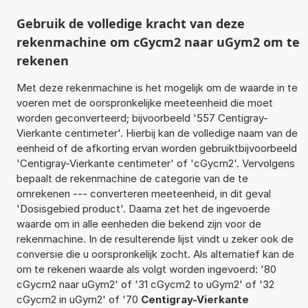
Gebruik de volledige kracht van deze
rekenmachine om cGycm2 naar uGym2 om te
rekenen
Met deze rekenmachine is het mogelijk om de waarde in te
voeren met de oorspronkelijke meeteenheid die moet
worden geconverteerd; bijvoorbeeld '557 Centigray-
Vierkante centimeter'. Hierbij kan de volledige naam van de
eenheid of de afkorting ervan worden gebruiktbijvoorbeeld
'Centigray-Vierkante centimeter' of 'cGycm2'. Vervolgens
bepaalt de rekenmachine de categorie van de te
omrekenen --- converteren meeteenheid, in dit geval
'Dosisgebied product'. Daarna zet het de ingevoerde
waarde om in alle eenheden die bekend zijn voor de
rekenmachine. In de resulterende lijst vindt u zeker ook de
conversie die u oorspronkelijk zocht. Als alternatief kan de
om te rekenen waarde als volgt worden ingevoerd: '80
cGycm2 naar uGym2' of '31 cGycm2 to uGym2' of '32
cGycm2 in uGym2' of '70
Centigray-Vierkante