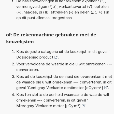
De basisbewerkingen in het rekenen: exponent (^),
vermenigvuldigen (*, x), vierkantswortel (√), optellen
(+), haakjes, pi (π), aftrekken (-) en delen (/, :, ÷) zijn
op dit punt allemaal toegestaan
of: De rekenmachine gebruiken met de
keuzelijsten
Kies de juiste categorie uit de keuzelijst, in dit geval '
Dosisgebied product
'.
Voer vervolgens de waarde in die u wilt omrekenen ---
converteren.
Kies uit de keuzelijst de eenheid die overeenkomt met
de waarde die u wilt omrekenen --- converteren, in dit
geval '
Centigray-Vierkante centimeter [cGy·cm²]
'.
Kies ten slotte de eenheid waarnaar u de waarde wilt
omrekenen --- converteren, in dit geval '
Microgray-Vierkante meter [µGy·m²]
'.