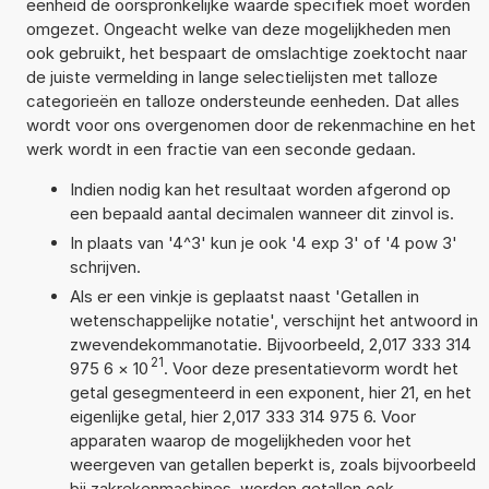
eenheid de oorspronkelijke waarde specifiek moet worden
omgezet. Ongeacht welke van deze mogelijkheden men
ook gebruikt, het bespaart de omslachtige zoektocht naar
de juiste vermelding in lange selectielijsten met talloze
categorieën en talloze ondersteunde eenheden. Dat alles
wordt voor ons overgenomen door de rekenmachine en het
werk wordt in een fractie van een seconde gedaan.
Indien nodig kan het resultaat worden afgerond op
een bepaald aantal decimalen wanneer dit zinvol is.
In plaats van '4^3' kun je ook '4 exp 3' of '4 pow 3'
schrijven.
Als er een vinkje is geplaatst naast 'Getallen in
wetenschappelijke notatie', verschijnt het antwoord in
zwevendekommanotatie. Bijvoorbeeld, 2,017 333 314
21
975 6
×
10
. Voor deze presentatievorm wordt het
getal gesegmenteerd in een exponent, hier 21, en het
eigenlijke getal, hier 2,017 333 314 975 6. Voor
apparaten waarop de mogelijkheden voor het
weergeven van getallen beperkt is, zoals bijvoorbeeld
bij zakrekenmachines, worden getallen ook