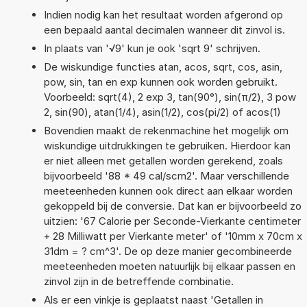
Indien nodig kan het resultaat worden afgerond op
een bepaald aantal decimalen wanneer dit zinvol is.
In plaats van '√9' kun je ook 'sqrt 9' schrijven.
De wiskundige functies atan, acos, sqrt, cos, asin,
pow, sin, tan en exp kunnen ook worden gebruikt.
Voorbeeld: sqrt(4), 2 exp 3, tan(90°), sin(π/2), 3 pow
2, sin(90), atan(1/4), asin(1/2), cos(pi/2) of acos(1)
Bovendien maakt de rekenmachine het mogelijk om
wiskundige uitdrukkingen te gebruiken. Hierdoor kan
er niet alleen met getallen worden gerekend, zoals
bijvoorbeeld '88 * 49 cal/scm2'. Maar verschillende
meeteenheden kunnen ook direct aan elkaar worden
gekoppeld bij de conversie. Dat kan er bijvoorbeeld zo
uitzien: '67 Calorie per Seconde-Vierkante centimeter
+ 28 Milliwatt per Vierkante meter' of '10mm x 70cm x
31dm = ? cm^3'. De op deze manier gecombineerde
meeteenheden moeten natuurlijk bij elkaar passen en
zinvol zijn in de betreffende combinatie.
Als er een vinkje is geplaatst naast 'Getallen in