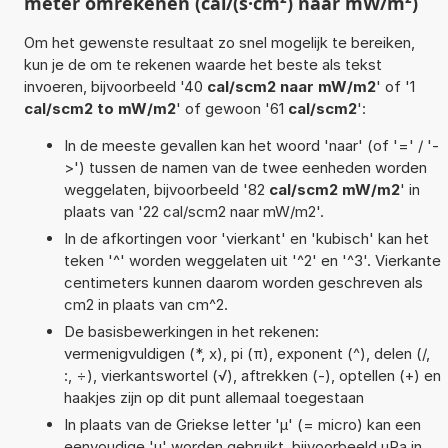
meter omrekenen (cal/(s·cm²) naar mW/m²)
Om het gewenste resultaat zo snel mogelijk te bereiken,
kun je de om te rekenen waarde het beste als tekst
invoeren, bijvoorbeeld '40
cal/scm2 naar mW/m2
' of '1
cal/scm2 to mW/m2
' of gewoon '61
cal/scm2
':
In de meeste gevallen kan het woord 'naar' (of '=' / '-
>') tussen de namen van de twee eenheden worden
weggelaten, bijvoorbeeld '82
cal/scm2 mW/m2
' in
plaats van '22 cal/scm2 naar mW/m2'.
In de afkortingen voor 'vierkant' en 'kubisch' kan het
teken '^' worden weggelaten uit '^2' en '^3'. Vierkante
centimeters kunnen daarom worden geschreven als
cm2 in plaats van cm^2.
De basisbewerkingen in het rekenen:
vermenigvuldigen (*, x), pi (π), exponent (^), delen (/,
:, ÷), vierkantswortel (√), aftrekken (-), optellen (+) en
haakjes zijn op dit punt allemaal toegestaan
In plaats van de Griekse letter 'µ' (= micro) kan een
eenvoudige 'u' worden gebruikt, bijvoorbeeld uPa in