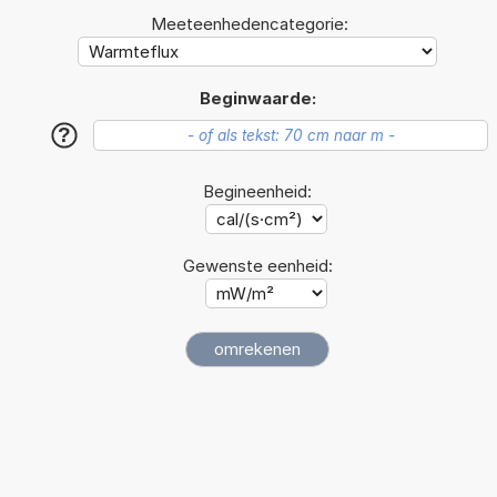
Meeteenhedencategorie:
Beginwaarde:
?
Begineenheid:
Gewenste eenheid: