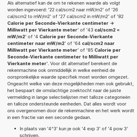
Als alternatief kan de om te rekenen waarde als volgt
worden ingevoerd: '22 cal/scm2 naar mW/m2' of '26
cal/scm2 to mW/m2' of '27 cal/scm2 in mW/m2' of '82
Calorie per Seconde-Vierkante centimeter ->
Milliwatt per Vierkante meter
' of '43
cal/scm2 =
mW/m2
' of '4
Calorie per Seconde-Vierkante
centimeter naar mW/m2
' of '64
cal/scm2 naar
Milliwatt per Vierkante meter
' of '85
Calorie per
Seconde-Vierkante centimeter to Milliwatt per
Vierkante meter
'. Voor dit alternatief berekent de
rekenmachine ook onmiddellijk in welke eenheid de
oorspronkelijke waarde specifiek moet worden omgezet.
Ongeacht welke van deze mogelijkheden men ook gebruikt,
het bespaart de omslachtige zoektocht naar de juiste
vermelding in lange selectielijsten met talloze categorieën
en talloze ondersteunde eenheden. Dat alles wordt voor
ons overgenomen door de rekenmachine en het werk wordt
in een fractie van een seconde gedaan.
In plaats van '4^3' kun je ook '4 exp 3' of '4 pow 3'
schrijven.