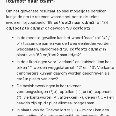
(cd/foot² naar cd/m²)
Om het gewenste resultaat zo snel mogelijk te bereiken,
kun je de om te rekenen waarde het beste als tekst
invoeren, bijvoorbeeld '69
cd/foot2 naar cd/m2
' of '34
cd/foot2 to cd/m2
' of gewoon '98
cd/foot2
':
In de meeste gevallen kan het woord 'naar' (of '=' / '-
>') tussen de namen van de twee eenheden worden
weggelaten, bijvoorbeeld '28
cd/foot2 cd/m2
' in
plaats van '63 cd/foot2 naar cd/m2'.
In de afkortingen voor 'vierkant' en 'kubisch' kan het
teken '^' worden weggelaten uit '^2' en '^3'. Vierkante
centimeters kunnen daarom worden geschreven als
cm2 in plaats van cm^2.
De basisbewerkingen in het rekenen:
vermenigvuldigen (*, x), optellen (+), pi (π), exponent
(^), vierkantswortel (√), aftrekken (-), delen (/, :, ÷) en
haakjes zijn op dit punt allemaal toegestaan
In plaats van de Griekse letter 'µ' (= micro) kan een
eenvoudige 'u' worden gebruikt, bijvoorbeeld uPa in