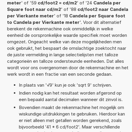
meter
' of '59
cd/foot2 = cd/m2
' of '24
Candela per
Square foot naar cd/m2
' of '88
cd/foot2 naar Candela
per Vierkante meter
' of '18
Candela per Square foot
to Candela per Vierkante meter
'. Voor dit alternatief
berekent de rekenmachine ook onmiddellijk in welke
eenheid de oorspronkelijke waarde specifiek moet worden
omgezet. Ongeacht welke van deze mogelijkheden men
ook gebruikt, het bespaart de omslachtige zoektocht naar
de juiste vermelding in lange selectielijsten met talloze
categorieën en talloze ondersteunde eenheden. Dat alles
wordt voor ons overgenomen door de rekenmachine en het
werk wordt in een fractie van een seconde gedaan.
In plaats van '√9' kun je ook 'sqrt 9' schrijven.
Indien nodig kan het resultaat worden afgerond op
een bepaald aantal decimalen wanneer dit zinvol is.
Bovendien maakt de rekenmachine het mogelijk om
wiskundige uitdrukkingen te gebruiken. Hierdoor kan
er niet alleen met getallen worden gerekend, zoals
bijvoorbeeld '41 * 6 cd/foot2'. Maar verschillende