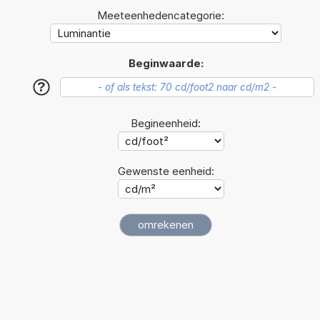
Meeteenhedencategorie:
Beginwaarde:
?
Begineenheid:
Gewenste eenheid: