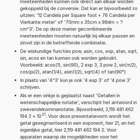
meeteenheden kunnen ook direct aan elkaar worden
gekoppeld bij de conversie. Dat kan er bijvoorbeeld zo
uitzien: '12 Candela per Square foot + 76 Candela per
Vierkante meter' of '70mm x 35cm x 99dm = ?
cm^3'. De op deze manier gecombineerde
meeteenheden moeten natuurlijk bij elkaar passen en
zinvol zijn in de betreffende combinatie.
De wiskundige functies pow, asin, cos, exp, atan, sqrt,
sin, acos en tan kunnen ook worden gebruikt.
Voorbeeld: acos(1), sin(90), 2 exp 3, 3 pow 2, sin(π/2),
cos(pi/2), atan(1/4), asin(1/2), sqrt(4) of tan(90°)
In plaats van '4^3' kun je ook '4 exp 3' of '4 pow 3'
schrijven.
Als er een vinkje is geplaatst naast 'Getallen in
wetenschappelijke notatie', verschijnt het antwoord in
zwevendekommanotatie. Bijvoorbeeld, 2,119 481 462
21
194 2
×
10
. Voor deze presentatievorm wordt het
getal gesegmenteerd in een exponent, hier 21, en het
eigenlijke getal, hier 2,119 481 462 194 2. Voor
apparaten waarop de mogelijkheden voor het