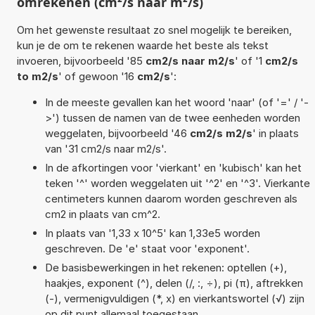
omrekenen (cm²/s naar m²/s)
Om het gewenste resultaat zo snel mogelijk te bereiken,
kun je de om te rekenen waarde het beste als tekst
invoeren, bijvoorbeeld '85
cm2/s naar m2/s
' of '1
cm2/s
to m2/s
' of gewoon '16
cm2/s
':
In de meeste gevallen kan het woord 'naar' (of '=' / '-
>') tussen de namen van de twee eenheden worden
weggelaten, bijvoorbeeld '46
cm2/s m2/s
' in plaats
van '31 cm2/s naar m2/s'.
In de afkortingen voor 'vierkant' en 'kubisch' kan het
teken '^' worden weggelaten uit '^2' en '^3'. Vierkante
centimeters kunnen daarom worden geschreven als
cm2 in plaats van cm^2.
In plaats van '1,33 x 10^5' kan 1,33e5 worden
geschreven. De 'e' staat voor 'exponent'.
De basisbewerkingen in het rekenen: optellen (+),
haakjes, exponent (^), delen (/, :, ÷), pi (π), aftrekken
(-), vermenigvuldigen (*, x) en vierkantswortel (√) zijn
op dit punt allemaal toegestaan