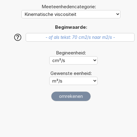
Meeteenhedencategorie:
Beginwaarde:
?
Begineenheid:
Gewenste eenheid: