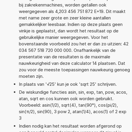
bij zakrekenmachines, worden getallen ook
weergegeven als 4,203 456 751 872 E+19. Dit maakt
met name zeer grote en zeer kleine aantallen
gemakkelijker leesbaar. Indien op deze plaats geen
vinkje is geplaatst, dan wordt het resultaat op de
gebruikelijke manier weergegeven. Voor het
bovenstaande voorbeeld zou het er dan zo uitzien: 42
034 567 518 720 000 000. Onafhankelijk van de
presentatie van de resultaten is de maximale
nauwkeurigheid van deze calculator 14 plaatsen. Dat
zou voor de meeste toepassingen nauwkeurig genoeg
moeten zijn.
In plaats van '√25' kun je ook 'sqrt 25' schrijven.
De wiskundige functies asin, sin, exp, tan, pow, acos,
atan, sqrt en cos kunnen ook worden gebruikt.
Voorbeeld: asin(1/2), sqrt(4), tan(90°), cos(pi/2),
sin(π/2), sin(90), 3 pow 2, atan(1/4), acos(1) of 2 exp
3
Indien nodig kan het resultaat worden afgerond op