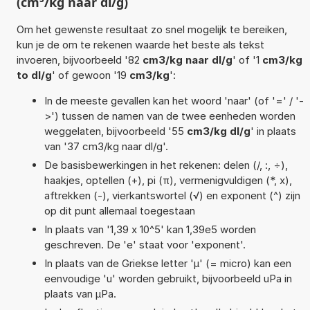
(cm³/kg naar dl/g)
Om het gewenste resultaat zo snel mogelijk te bereiken,
kun je de om te rekenen waarde het beste als tekst
invoeren, bijvoorbeeld '82
cm3/kg naar dl/g
' of '1
cm3/kg
to dl/g
' of gewoon '19
cm3/kg
':
In de meeste gevallen kan het woord 'naar' (of '=' / '-
>') tussen de namen van de twee eenheden worden
weggelaten, bijvoorbeeld '55
cm3/kg dl/g
' in plaats
van '37 cm3/kg naar dl/g'.
De basisbewerkingen in het rekenen: delen (/, :, ÷),
haakjes, optellen (+), pi (π), vermenigvuldigen (*, x),
aftrekken (-), vierkantswortel (√) en exponent (^) zijn
op dit punt allemaal toegestaan
In plaats van '1,39 x 10^5' kan 1,39e5 worden
geschreven. De 'e' staat voor 'exponent'.
In plaats van de Griekse letter 'µ' (= micro) kan een
eenvoudige 'u' worden gebruikt, bijvoorbeeld uPa in
plaats van µPa.