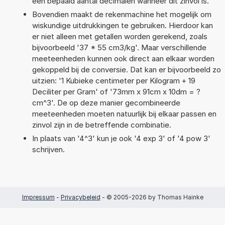
een bepaald aantal decimalen wanneer dit zinvol is.
Bovendien maakt de rekenmachine het mogelijk om
wiskundige uitdrukkingen te gebruiken. Hierdoor kan
er niet alleen met getallen worden gerekend, zoals
bijvoorbeeld '37 * 55 cm3/kg'. Maar verschillende
meeteenheden kunnen ook direct aan elkaar worden
gekoppeld bij de conversie. Dat kan er bijvoorbeeld zo
uitzien: '1 Kubieke centimeter per Kilogram + 19
Deciliter per Gram' of '73mm x 91cm x 10dm = ?
cm^3'. De op deze manier gecombineerde
meeteenheden moeten natuurlijk bij elkaar passen en
zinvol zijn in de betreffende combinatie.
In plaats van '4^3' kun je ook '4 exp 3' of '4 pow 3'
schrijven.
Impressum
-
Privacybeleid
- © 2005-2026 by Thomas Hainke