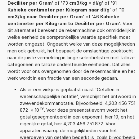
Deciliter per Gram
' of '73
cm3/kg = dl/g
' of '91
Kubieke centimeter per Kilogram naar dl/g
' of '10
cm3/kg naar Deciliter per Gram
' of '46
Kubieke
centimeter per Kilogram to Deciliter per Gram
'. Voor
dit alternatief berekent de rekenmachine ook onmiddellijk in
welke eenheid de oorspronkelijke waarde specifiek moet
worden omgezet. Ongeacht welke van deze mogelijkheden
men ook gebruikt, het bespaart de omslachtige zoektocht
naar de juiste vermelding in lange selectielijsten met talloze
categorieën en talloze ondersteunde eenheden. Dat alles
wordt voor ons overgenomen door de rekenmachine en het
werk wordt in een fractie van een seconde gedaan.
Als er een vinkje is geplaatst naast 'Getallen in
wetenschappelijke notatie', verschijnt het antwoord in
zwevendekommanotatie. Bijvoorbeeld, 4,203 456 751
19
872
×
10
. Voor deze presentatievorm wordt het
getal gesegmenteerd in een exponent, hier 19, en het
eigenlijke getal, hier 4,203 456 751 872. Voor
apparaten waarop de mogelijkheden voor het
weergeven van getallen beperkt is, zoals bijvoorbeeld