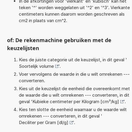
In de afkortingen voor 'vierkant' en 'kubisch' kan het
teken '^' worden weggelaten uit '^2' en '^3'. Vierkante
centimeters kunnen daarom worden geschreven als
cm2 in plaats van cm^2.
of: De rekenmachine gebruiken met de
keuzelijsten
Kies de juiste categorie uit de keuzelijst, in dit geval '
Soortelijk volume
'.
Voer vervolgens de waarde in die u wilt omrekenen ---
converteren.
Kies uit de keuzelijst de eenheid die overeenkomt met
de waarde die u wilt omrekenen --- converteren, in dit
geval '
Kubieke centimeter per Kilogram [cm³/kg]
'.
Kies ten slotte de eenheid waarnaar u de waarde wilt
omrekenen --- converteren, in dit geval '
Deciliter per Gram [dl/g]
'.