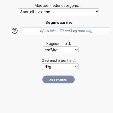
Meeteenhedencategorie:
Beginwaarde:
?
Begineenheid:
Gewenste eenheid: