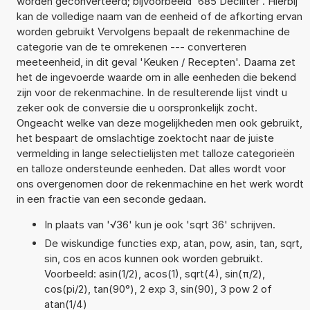
worden geconverteerd; bijvoorbeeld '685 Deciliter'. Hierbij
kan de volledige naam van de eenheid of de afkorting ervan
worden gebruikt Vervolgens bepaalt de rekenmachine de
categorie van de te omrekenen --- converteren
meeteenheid, in dit geval 'Keuken / Recepten'. Daarna zet
het de ingevoerde waarde om in alle eenheden die bekend
zijn voor de rekenmachine. In de resulterende lijst vindt u
zeker ook de conversie die u oorspronkelijk zocht.
Ongeacht welke van deze mogelijkheden men ook gebruikt,
het bespaart de omslachtige zoektocht naar de juiste
vermelding in lange selectielijsten met talloze categorieën
en talloze ondersteunde eenheden. Dat alles wordt voor
ons overgenomen door de rekenmachine en het werk wordt
in een fractie van een seconde gedaan.
In plaats van '√36' kun je ook 'sqrt 36' schrijven.
De wiskundige functies exp, atan, pow, asin, tan, sqrt,
sin, cos en acos kunnen ook worden gebruikt.
Voorbeeld: asin(1/2), acos(1), sqrt(4), sin(π/2),
cos(pi/2), tan(90°), 2 exp 3, sin(90), 3 pow 2 of
atan(1/4)