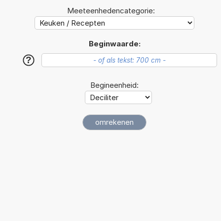
Meeteenhedencategorie:
Beginwaarde:
?
Begineenheid: