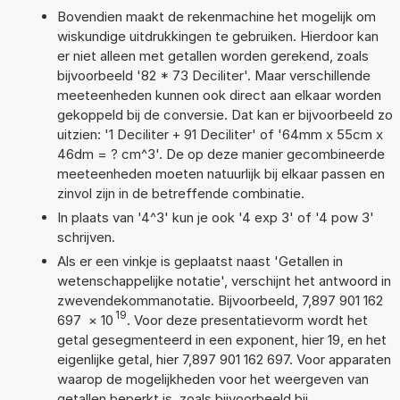
Bovendien maakt de rekenmachine het mogelijk om
wiskundige uitdrukkingen te gebruiken. Hierdoor kan
er niet alleen met getallen worden gerekend, zoals
bijvoorbeeld '82 * 73 Deciliter'. Maar verschillende
meeteenheden kunnen ook direct aan elkaar worden
gekoppeld bij de conversie. Dat kan er bijvoorbeeld zo
uitzien: '1 Deciliter + 91 Deciliter' of '64mm x 55cm x
46dm = ? cm^3'. De op deze manier gecombineerde
meeteenheden moeten natuurlijk bij elkaar passen en
zinvol zijn in de betreffende combinatie.
In plaats van '4^3' kun je ook '4 exp 3' of '4 pow 3'
schrijven.
Als er een vinkje is geplaatst naast 'Getallen in
wetenschappelijke notatie', verschijnt het antwoord in
zwevendekommanotatie. Bijvoorbeeld, 7,897 901 162
19
697
×
10
. Voor deze presentatievorm wordt het
getal gesegmenteerd in een exponent, hier 19, en het
eigenlijke getal, hier 7,897 901 162 697. Voor apparaten
waarop de mogelijkheden voor het weergeven van
getallen beperkt is, zoals bijvoorbeeld bij