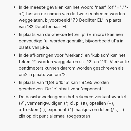
In de meeste gevallen kan het woord 'naar' (of '=' / '-
>') tussen de namen van de twee eenheden worden
weggelaten, bijvoorbeeld '73 Deciliter EL' in plaats
van '82 Deciliter naar EL'.
In plaats van de Griekse letter 'µ' (= micro) kan een
eenvoudige 'u' worden gebruikt, bijvoorbeeld uPa in
plaats van µPa.
In de afkortingen voor 'vierkant' en 'kubisch' kan het
teken '^' worden weggelaten uit '^2' en '^3'. Vierkante
centimeters kunnen daarom worden geschreven als
cm2 in plaats van cm^2.
In plaats van '1,84 x 10^5' kan 1,84e5 worden
geschreven. De 'e' staat voor 'exponent'.
De basisbewerkingen in het rekenen: vierkantswortel
(√), vermenigvuldigen (*, x), pi (π), optellen (+),
aftrekken (-), exponent (^), haakjes en delen (/, :, ÷)
zijn op dit punt allemaal toegestaan