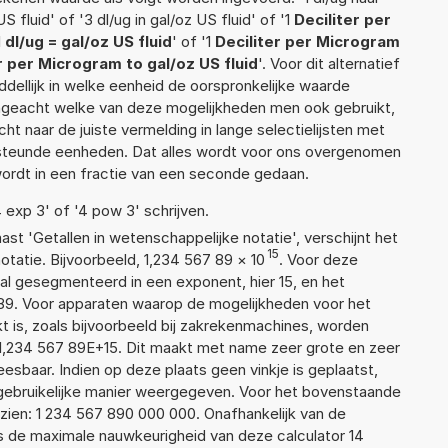
US fluid' of '3 dl/ug in gal/oz US fluid' of '1
Deciliter per
1
dl/ug = gal/oz US fluid
' of '1
Deciliter per Microgram
r per Microgram to gal/oz US fluid
'. Voor dit alternatief
ellijk in welke eenheid de oorspronkelijke waarde
geacht welke van deze mogelijkheden men ook gebruikt,
t naar de juiste vermelding in lange selectielijsten met
ersteunde eenheden. Dat alles wordt voor ons overgenomen
ordt in een fractie van een seconde gedaan.
4 exp 3' of '4 pow 3' schrijven.
aast 'Getallen in wetenschappelijke notatie', verschijnt het
15
atie. Bijvoorbeeld, 1,234 567 89
×
10
. Voor deze
al gesegmenteerd in een exponent, hier 15, en het
67 89. Voor apparaten waarop de mogelijkheden voor het
 is, zoals bijvoorbeeld bij zakrekenmachines, worden
1,234 567 89E+15. Dit maakt met name zeer grote en zeer
leesbaar. Indien op deze plaats geen vinkje is geplaatst,
 gebruikelijke manier weergegeven. Voor het bovenstaande
tzien: 1 234 567 890 000 000. Onafhankelijk van de
is de maximale nauwkeurigheid van deze calculator 14