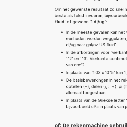
Om het gewenste resultaat zo snel m
beste als tekst invoeren, bijvoorbeel
fluid
' of gewoon '1
dl/ug
':
In de meeste gevallen kan het 
eenheden worden weggelaten, 
dl/ug naar gal/oz US fluid'.
In de afkortingen voor 'vierkan
'^2' en '^3'. Vierkante centim
van cm^2.
In plaats van '1,03 x 10^5' kan
De basisbewerkingen in het rek
optellen (+), delen (/, :, ÷), pi
allemaal toegestaan
In plaats van de Griekse letter
bijvoorbeeld uPa in plaats van 
of: De rekenmachine gebrui