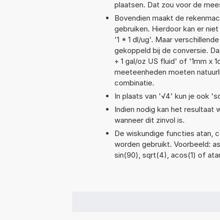
plaatsen. Dat zou voor de mee
Bovendien maakt de rekenmachi
gebruiken. Hierdoor kan er nie
'1 * 1 dl/ug'. Maar verschille
gekoppeld bij de conversie. Dat
+ 1 gal/oz US fluid' of '1mm 
meeteenheden moeten natuurlijk
combinatie.
In plaats van '√4' kun je ook 'sq
Indien nodig kan het resultaat
wanneer dit zinvol is.
De wiskundige functies atan, co
worden gebruikt. Voorbeeld: asin
sin(90), sqrt(4), acos(1) of ata