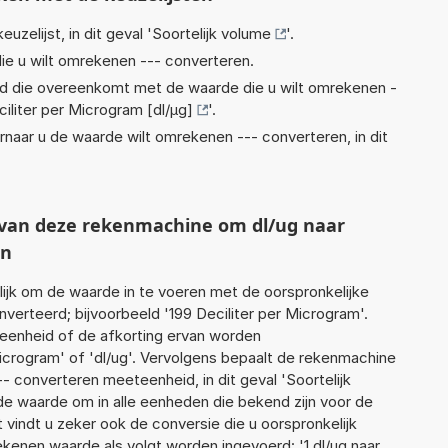
euzelijst, in dit geval '
Soortelijk volume
'.
ie u wilt omrekenen --- converteren.
eid die overeenkomt met de waarde die u wilt omrekenen -
iliter per Microgram [dl/µg]
'.
rnaar u de waarde wilt omrekenen --- converteren, in dit
t van deze rekenmachine om dl/ug naar
en
jk om de waarde in te voeren met de oorspronkelijke
rteerd; bijvoorbeeld '199 Deciliter per Microgram'.
 eenheid of de afkorting ervan worden
Microgram' of 'dl/ug'. Vervolgens bepaalt de rekenmachine
 converteren meeteenheid, in dit geval 'Soortelijk
de waarde om in alle eenheden die bekend zijn voor de
t vindt u zeker ook de conversie die u oorspronkelijk
rekenen waarde als volgt worden ingevoerd: '1 dl/ug naar