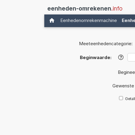
eenheden-omrekenen
.info
Eenhedenomrekenmachine
Eenh
Meeteenhedencategorie:
Beginwaarde:
?
Beginee
Gewenste 
Getal