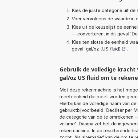
Kies de juiste categorie uit de k
Voer vervolgens de waarde in d
Kies uit de keuzelijst de eenh
-- converteren, in dit geval '
Dec
Kies ten slotte de eenheid waa
geval '
gal/oz (US fluid)
'.
Gebruik de volledige krach
gal/oz US fluid om te reken
Met deze rekenmachine is het mogeli
meeteenheid die moet worden geconve
Hierbij kan de volledige naam van de
gebruiktbijvoorbeeld 'Deciliter per 
de categorie van de te omrekenen ---
volume'. Daarna zet het de ingevoer
rekenmachine. In de resulterende lijs
zocht. Als alternatief kan de om te 