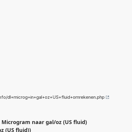
nfo/dl+microg+in+gal+oz+US+fluid+omrekenen.php
 Microgram naar gal/oz (US fluid)
 (US fluid))