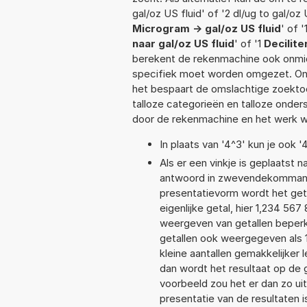
gal/oz US fluid' of '2 dl/ug to gal/oz 
Microgram -> gal/oz US fluid
' of '
naar gal/oz US fluid
' of '1
Decilite
berekent de rekenmachine ook onmidd
specifiek moet worden omgezet. On
het bespaart de omslachtige zoektoch
talloze categorieën en talloze ond
door de rekenmachine en het werk w
In plaats van '4^3' kun je ook '
Als er een vinkje is geplaatst n
antwoord in zwevendekommanot
presentatievorm wordt het get
eigenlijke getal, hier 1,234 5
weergeven van getallen beperkt
getallen ook weergegeven als 
kleine aantallen gemakkelijker 
dan wordt het resultaat op de
voorbeeld zou het er dan zo ui
presentatie van de resultaten 