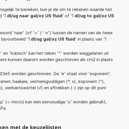
ogelijk te bereiken, kun je de om te rekenen waarde het
d '1
dl/ug naar gal/oz US fluid
' of '1
dl/ug to gal/oz US
woord 'naar' (of '=' / '->') tussen de namen van de twee
bijvoorbeeld '1
dl/ug gal/oz US fluid
' in plaats van '1
t' en 'kubisch' kan het teken '^' worden weggelaten uit
eters kunnen daarom worden geschreven als cm2 in plaats
 1,03e5 worden geschreven. De 'e' staat voor 'exponent'.
enen: haakjes, vermenigvuldigen (*, x), exponent (^),
 (π), vierkantswortel (√) en aftrekken (-) zijn op dit punt
 'µ' (= micro) kan een eenvoudige 'u' worden gebruikt,
µPa.
ken met de keuzelijsten