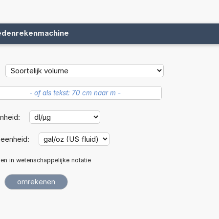
edenrekenmachine
nheid:
eenheid:
len in wetenschappelijke notatie