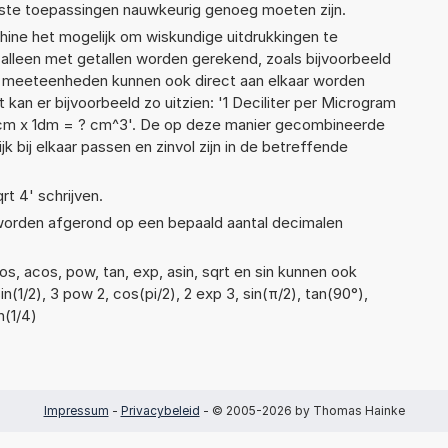
ste toepassingen nauwkeurig genoeg moeten zijn.
ne het mogelijk om wiskundige uitdrukkingen te
t alleen met getallen worden gerekend, zoals bijvoorbeeld
nde meeteenheden kunnen ook direct aan elkaar worden
 kan er bijvoorbeeld zo uitzien: '1 Deciliter per Microgram
x 1cm x 1dm = ? cm^3'. De op deze manier gecombineerde
 bij elkaar passen en zinvol zijn in de betreffende
rt 4' schrijven.
 worden afgerond op een bepaald aantal decimalen
s, acos, pow, tan, exp, asin, sqrt en sin kunnen ook
(1/2), 3 pow 2, cos(pi/2), 2 exp 3, sin(π/2), tan(90°),
n(1/4)
Impressum
-
Privacybeleid
- © 2005-2026 by Thomas Hainke