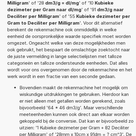
Milligram
' of '28
dm3/g = dl/mg
' of '10
Kubieke
dezimeter per Gram naar dl/mg
' of '91
dm3/g naar
Deciliter per Milligram
' of '55
Kubieke dezimeter per
Gram to Deciliter per Milligram
'. Voor dit alternatief
berekent de rekenmachine ook onmiddellijk in welke
eenheid de oorspronkelijke waarde specifiek moet worden
omgezet. Ongeacht welke van deze mogelijkheden men
ook gebruikt, het bespaart de omslachtige zoektocht naar
de juiste vermelding in lange selectielijsten met talloze
categorieën en talloze ondersteunde eenheden. Dat alles
wordt voor ons overgenomen door de rekenmachine en het
werk wordt in een fractie van een seconde gedaan.
Bovendien maakt de rekenmachine het mogelijk om
wiskundige uitdrukkingen te gebruiken. Hierdoor kan
er niet alleen met getallen worden gerekend, zoals
bijvoorbeeld '64 * 46 dm3/g'. Maar verschillende
meeteenheden kunnen ook direct aan elkaar worden
gekoppeld bij de conversie. Dat kan er bijvoorbeeld zo
uitzien: '1 Kubieke dezimeter per Gram + 82 Deciliter
per Milligram' of '28mm x 10cm x 91dm = ? cm^3'. De