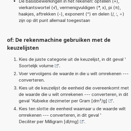
De basisbewerkingen in het rekenen: optellen (+),
vierkantswortel (√), vermenigvuldigen (*, x), pi (π),
haakjes, aftrekken (-), exponent (^) en delen (/, :, ÷)
zijn op dit punt allemaal toegestaan
of: De rekenmachine gebruiken met de
keuzelijsten
Kies de juiste categorie uit de keuzelijst, in dit geval '
Soortelijk volume
'.
Voer vervolgens de waarde in die u wilt omrekenen ---
converteren.
Kies uit de keuzelijst de eenheid die overeenkomt met
de waarde die u wilt omrekenen --- converteren, in dit
geval '
Kubieke dezimeter per Gram [dm³/g]
'.
Kies ten slotte de eenheid waarnaar u de waarde wilt
omrekenen --- converteren, in dit geval '
Deciliter per Milligram [dl/mg]
'.