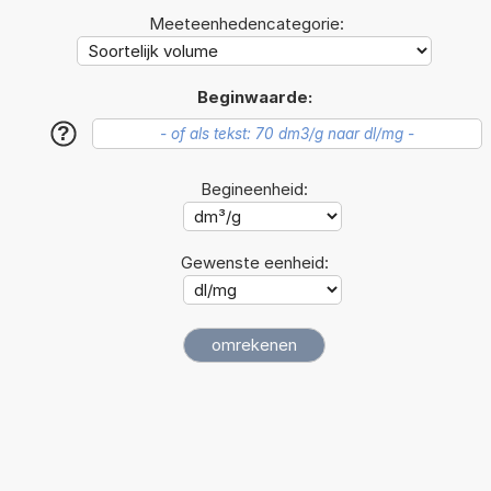
Meeteenhedencategorie:
Beginwaarde:
?
Begineenheid:
Gewenste eenheid: