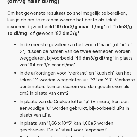
(dm³/g naar dl/mg)
Om het gewenste resultaat zo snel mogelijk te bereiken,
kun je de om te rekenen waarde het beste als tekst
invoeren, bijvoorbeeld '19
dm3/g naar dl/mg
' of '1
dm3/g
to dl/mg
' of gewoon '82
dm3/g
':
In de meeste gevallen kan het woord 'naar' (of '=' / '-
>') tussen de namen van de twee eenheden worden
weggelaten, bijvoorbeeld '46
dm3/g dl/mg
' in plaats
van '64 dm3/g naar dl/mg'.
In de afkortingen voor 'vierkant' en 'kubisch' kan het
teken '^' worden weggelaten uit '^2' en '^3'. Vierkante
centimeters kunnen daarom worden geschreven als
cm2 in plaats van cm^2.
In plaats van de Griekse letter 'µ' (= micro) kan een
eenvoudige 'u' worden gebruikt, bijvoorbeeld uPa in
plaats van µPa.
In plaats van '1,66 x 10^5' kan 1,66e5 worden
geschreven. De 'e' staat voor 'exponent'.