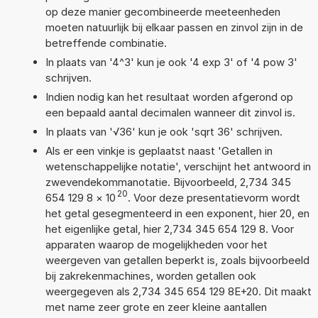
op deze manier gecombineerde meeteenheden
moeten natuurlijk bij elkaar passen en zinvol zijn in de
betreffende combinatie.
In plaats van '4^3' kun je ook '4 exp 3' of '4 pow 3'
schrijven.
Indien nodig kan het resultaat worden afgerond op
een bepaald aantal decimalen wanneer dit zinvol is.
In plaats van '√36' kun je ook 'sqrt 36' schrijven.
Als er een vinkje is geplaatst naast 'Getallen in
wetenschappelijke notatie', verschijnt het antwoord in
zwevendekommanotatie. Bijvoorbeeld, 2,734 345
20
654 129 8
×
10
. Voor deze presentatievorm wordt
het getal gesegmenteerd in een exponent, hier 20, en
het eigenlijke getal, hier 2,734 345 654 129 8. Voor
apparaten waarop de mogelijkheden voor het
weergeven van getallen beperkt is, zoals bijvoorbeeld
bij zakrekenmachines, worden getallen ook
weergegeven als 2,734 345 654 129 8E+20. Dit maakt
met name zeer grote en zeer kleine aantallen