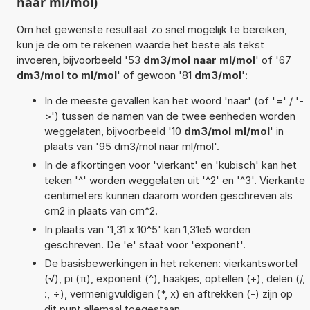
naar ml/mol)
Om het gewenste resultaat zo snel mogelijk te bereiken,
kun je de om te rekenen waarde het beste als tekst
invoeren, bijvoorbeeld '53
dm3/mol naar ml/mol
' of '67
dm3/mol to ml/mol
' of gewoon '81
dm3/mol
':
In de meeste gevallen kan het woord 'naar' (of '=' / '-
>') tussen de namen van de twee eenheden worden
weggelaten, bijvoorbeeld '10
dm3/mol ml/mol
' in
plaats van '95 dm3/mol naar ml/mol'.
In de afkortingen voor 'vierkant' en 'kubisch' kan het
teken '^' worden weggelaten uit '^2' en '^3'. Vierkante
centimeters kunnen daarom worden geschreven als
cm2 in plaats van cm^2.
In plaats van '1,31 x 10^5' kan 1,31e5 worden
geschreven. De 'e' staat voor 'exponent'.
De basisbewerkingen in het rekenen: vierkantswortel
(√), pi (π), exponent (^), haakjes, optellen (+), delen (/,
:, ÷), vermenigvuldigen (*, x) en aftrekken (-) zijn op
dit punt allemaal toegestaan