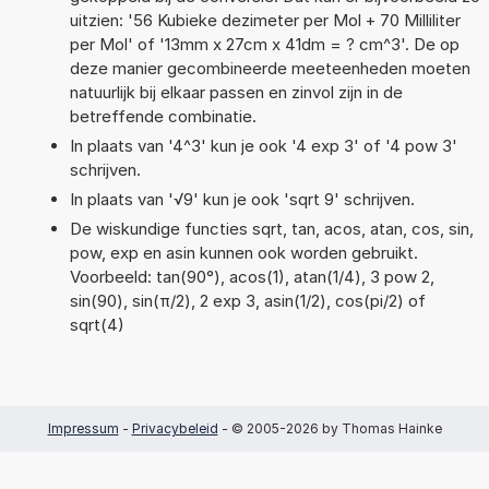
uitzien: '56 Kubieke dezimeter per Mol + 70 Milliliter
per Mol' of '13mm x 27cm x 41dm = ? cm^3'. De op
deze manier gecombineerde meeteenheden moeten
natuurlijk bij elkaar passen en zinvol zijn in de
betreffende combinatie.
In plaats van '4^3' kun je ook '4 exp 3' of '4 pow 3'
schrijven.
In plaats van '√9' kun je ook 'sqrt 9' schrijven.
De wiskundige functies sqrt, tan, acos, atan, cos, sin,
pow, exp en asin kunnen ook worden gebruikt.
Voorbeeld: tan(90°), acos(1), atan(1/4), 3 pow 2,
sin(90), sin(π/2), 2 exp 3, asin(1/2), cos(pi/2) of
sqrt(4)
Impressum
-
Privacybeleid
- © 2005-2026 by Thomas Hainke