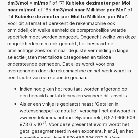
dm3/mol = ml/mol
' of '71
Kubieke dezimeter per Mol
naar ml/mol
' of '85
dm3/mol naar Milliliter per Mol
' of
'14
Kubieke dezimeter per Mol to Milliliter per Mol
'.
Voor dit alternatief berekent de rekenmachine ook
onmiddellijk in welke eenheid de oorspronkelijke waarde
specifiek moet worden omgezet. Ongeacht welke van deze
mogelijkheden men ook gebruikt, het bespaart de
omslachtige zoektocht naar de juiste vermelding in lange
selectielijsten met talloze categorieën en talloze
ondersteunde eenheden. Dat alles wordt voor ons
overgenomen door de rekenmachine en het werk wordt in
een fractie van een seconde gedaan.
Indien nodig kan het resultaat worden afgerond op
een bepaald aantal decimalen wanneer dit zinvol is.
Als er een vinkje is geplaatst naast 'Getallen in
wetenschappelijke notatie', verschijnt het antwoord in
zwevendekommanotatie. Bijvoorbeeld, 6,570 666 606
21
873 6
×
10
. Voor deze presentatievorm wordt het
getal gesegmenteerd in een exponent, hier 21, en het
eigenlijke getal, hier 6,570 666 606 873 6. Voor