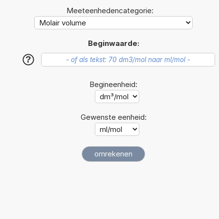
Meeteenhedencategorie:
Beginwaarde:
?
Begineenheid:
Gewenste eenheid: