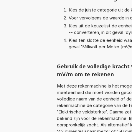
Kies de juiste categorie uit de k
Voer vervolgens de waarde in d
Kies uit de keuzelijst de eenh
-- converteren, in dit geval '
dy
Kies ten slotte de eenheid waa
geval '
Millivolt per Meter [mV/
Gebruik de volledige krach
mV/m om te rekenen
Met deze rekenmachine is het mogeli
meeteenheid die moet worden geconve
volledige naam van de eenheid of de
rekenmachine de categorie van de te
'Elektrische veldsterkte'. Daarna ze
bekend zijn voor de rekenmachine. In 
oorspronkelijk zocht. Als alternatie
'43 dynes/esu naar mV/m' of '50 dyn