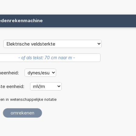
edenrekenmachine
neenheid:
te eenheid:
len in wetenschappelijke notatie