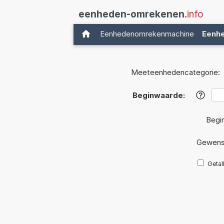
eenheden-omrekenen
.info
Eenhedenomrekenmachine
Eenh
Meeteenhedencategorie:
Beginwaarde:
?
Begi
Gewens
Getal