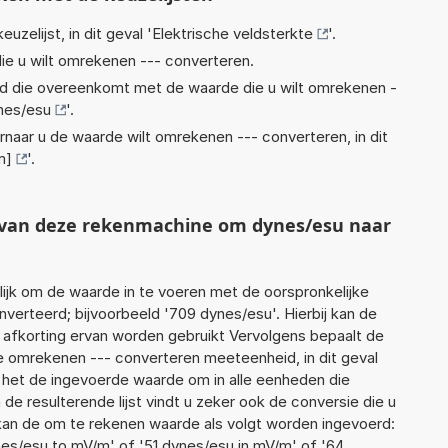
euzelijst, in dit geval '
Elektrische veldsterkte
'.
ie u wilt omrekenen --- converteren.
eid die overeenkomt met de waarde die u wilt omrekenen -
nes/esu
'.
rnaar u de waarde wilt omrekenen --- converteren, in dit
m]
'.
t van deze rekenmachine om dynes/esu naar
jk om de waarde in te voeren met de oorspronkelijke
rteerd; bijvoorbeeld '709 dynes/esu'. Hierbij kan de
 afkorting ervan worden gebruikt Vervolgens bepaalt de
 omrekenen --- converteren meeteenheid, in dit geval
t het de ingevoerde waarde om in alle eenheden die
de resulterende lijst vindt u zeker ook de conversie die u
f kan de om te rekenen waarde als volgt worden ingevoerd:
es/esu to mV/m' of '51 dynes/esu in mV/m' of '64