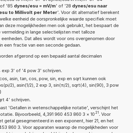
 of '85
dynes/esu = mV/m
' of '28
dynes/esu naar
su to Millivolt per Meter
'. Voor dit alternatief berekent
 welke eenheid de oorspronkelijke waarde specifiek moet
n deze mogelijkheden men ook gebruikt, het bespaart de
vermelding in lange selectielijsten met talloze
e eenheden. Dat alles wordt voor ons overgenomen door
in een fractie van een seconde gedaan.
 worden afgerond op een bepaald aantal decimalen
4 exp 3' of '4 pow 3' schrijven.
os, asin, tan, cos, pow, sin, exp en sqrt kunnen ook
pi/2), asin(1/2), 2 exp 3, sin(π/2), sqrt(4), sin(90), 3 pow
)
rt 4' schrijven.
aast 'Getallen in wetenschappelijke notatie', verschijnt het
21
atie. Bijvoorbeeld, 4,391 960 453 860 3
×
10
. Voor
t getal gesegmenteerd in een exponent, hier 21, en het
60 453 860 3. Voor apparaten waarop de mogelijkheden voor