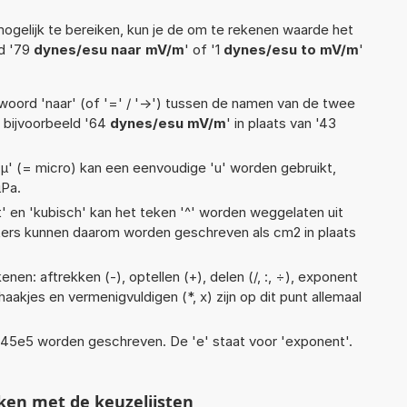
ogelijk te bereiken, kun je de om te rekenen waarde het
ld '79
dynes/esu naar mV/m
' of '1
dynes/esu to mV/m
'
woord 'naar' (of '=' / '->') tussen de namen van de twee
bijvoorbeeld '64
dynes/esu mV/m
' in plaats van '43
 'µ' (= micro) kan een eenvoudige 'u' worden gebruikt,
µPa.
t' en 'kubisch' kan het teken '^' worden weggelaten uit
eters kunnen daarom worden geschreven als cm2 in plaats
nen: aftrekken (-), optellen (+), delen (/, :, ÷), exponent
, haakjes en vermenigvuldigen (*, x) zijn op dit punt allemaal
 1,45e5 worden geschreven. De 'e' staat voor 'exponent'.
ken met de keuzelijsten