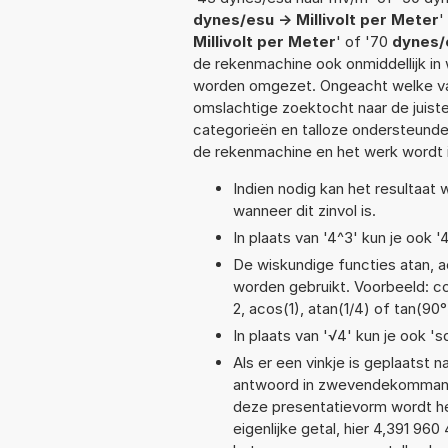
dynes/esu -> Millivolt per Meter
'
Millivolt per Meter
' of '70
dynes/e
de rekenmachine ook onmiddellijk in
worden omgezet. Ongeacht welke va
omslachtige zoektocht naar de juiste 
categorieën en talloze ondersteund
de rekenmachine en het werk wordt 
Indien nodig kan het resultaat
wanneer dit zinvol is.
In plaats van '4^3' kun je ook '
De wiskundige functies atan, ac
worden gebruikt. Voorbeeld: cos(
2, acos(1), atan(1/4) of tan(90°
In plaats van '√4' kun je ook 'sq
Als er een vinkje is geplaatst n
antwoord in zwevendekommanot
deze presentatievorm wordt he
eigenlijke getal, hier 4,391 9