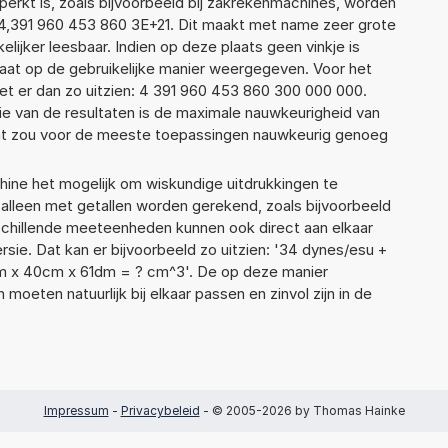
erkt is, zoals bijvoorbeeld bij zakrekenmachines, worden
4,391 960 453 860 3E+21. Dit maakt met name zeer grote
elijker leesbaar. Indien op deze plaats geen vinkje is
taat op de gebruikelijke manier weergegeven. Voor het
t er dan zo uitzien: 4 391 960 453 860 300 000 000.
ie van de resultaten is de maximale nauwkeurigheid van
Dat zou voor de meeste toepassingen nauwkeurig genoeg
ne het mogelijk om wiskundige uitdrukkingen te
t alleen met getallen worden gerekend, zoals bijvoorbeeld
schillende meeteenheden kunnen ook direct aan elkaar
sie. Dat kan er bijvoorbeeld zo uitzien: '34 dynes/esu +
9mm x 40cm x 61dm = ? cm^3'. De op deze manier
ten natuurlijk bij elkaar passen en zinvol zijn in de
Impressum
-
Privacybeleid
- © 2005-2026 by Thomas Hainke