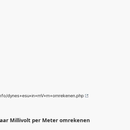
info/dynes+esu+in+mV+m+omrekenen.php
ar Millivolt per Meter omrekenen