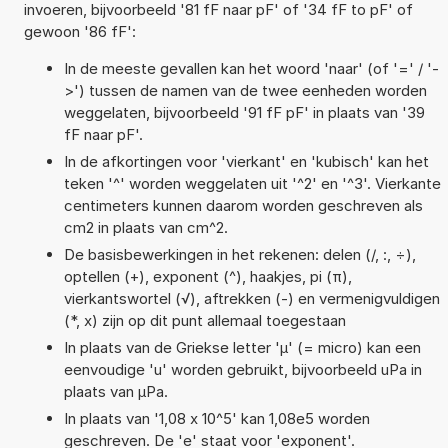
invoeren, bijvoorbeeld '81 fF naar pF' of '34 fF to pF' of
gewoon '86 fF':
In de meeste gevallen kan het woord 'naar' (of '=' / '-
>') tussen de namen van de twee eenheden worden
weggelaten, bijvoorbeeld '91 fF pF' in plaats van '39
fF naar pF'.
In de afkortingen voor 'vierkant' en 'kubisch' kan het
teken '^' worden weggelaten uit '^2' en '^3'. Vierkante
centimeters kunnen daarom worden geschreven als
cm2 in plaats van cm^2.
De basisbewerkingen in het rekenen: delen (/, :, ÷),
optellen (+), exponent (^), haakjes, pi (π),
vierkantswortel (√), aftrekken (-) en vermenigvuldigen
(*, x) zijn op dit punt allemaal toegestaan
In plaats van de Griekse letter 'µ' (= micro) kan een
eenvoudige 'u' worden gebruikt, bijvoorbeeld uPa in
plaats van µPa.
In plaats van '1,08 x 10^5' kan 1,08e5 worden
geschreven. De 'e' staat voor 'exponent'.