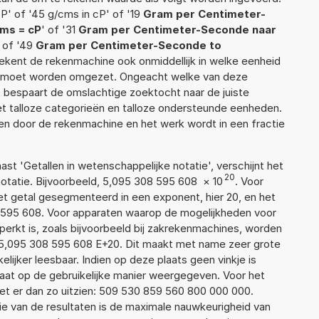
P' of '45 g/cms in cP' of '19
Gram per Centimeter-
ms = cP
' of '31
Gram per Centimeter-Seconde naar
' of '49
Gram per Centimeter-Seconde to
berekent de rekenmachine ook onmiddellijk in welke eenheid
ek moet worden omgezet. Ongeacht welke van deze
 bespaart de omslachtige zoektocht naar de juiste
met talloze categorieën en talloze ondersteunde eenheden.
n door de rekenmachine en het werk wordt in een fractie
aast 'Getallen in wetenschappelijke notatie', verschijnt het
20
atie. Bijvoorbeeld, 5,095 308 595 608
×
10
. Voor
t getal gesegmenteerd in een exponent, hier 20, en het
08 595 608. Voor apparaten waarop de mogelijkheden voor
erkt is, zoals bijvoorbeeld bij zakrekenmachines, worden
 5,095 308 595 608 E+20. Dit maakt met name zeer grote
elijker leesbaar. Indien op deze plaats geen vinkje is
taat op de gebruikelijke manier weergegeven. Voor het
t er dan zo uitzien: 509 530 859 560 800 000 000.
ie van de resultaten is de maximale nauwkeurigheid van