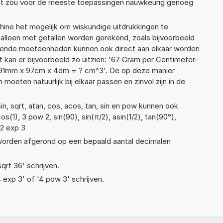
Dat zou voor de meeste toepassingen nauwkeurig genoeg
ne het mogelijk om wiskundige uitdrukkingen te
t alleen met getallen worden gerekend, zoals bijvoorbeeld
llende meeteenheden kunnen ook direct aan elkaar worden
t kan er bijvoorbeeld zo uitzien: '67 Gram per Centimeter-
'91mm x 97cm x 4dm = ? cm^3'. De op deze manier
ten natuurlijk bij elkaar passen en zinvol zijn in de
n, sqrt, atan, cos, acos, tan, sin en pow kunnen ook
(1), 3 pow 2, sin(90), sin(π/2), asin(1/2), tan(90°),
 2 exp 3
 worden afgerond op een bepaald aantal decimalen
sqrt 36' schrijven.
4 exp 3' of '4 pow 3' schrijven.