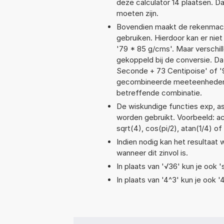
deze calculator 14 plaatsen. 
moeten zijn.
Bovendien maakt de rekenmachi
gebruiken. Hierdoor kan er nie
'79 * 85 g/cms'. Maar verschi
gekoppeld bij de conversie. Da
Seconde + 73 Centipoise' of 
gecombineerde meeteenheden moe
betreffende combinatie.
De wiskundige functies exp, asi
worden gebruikt. Voorbeeld: acos
sqrt(4), cos(pi/2), atan(1/4) of
Indien nodig kan het resultaat
wanneer dit zinvol is.
In plaats van '√36' kun je ook '
In plaats van '4^3' kun je ook '