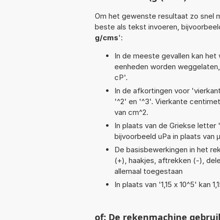
Om het gewenste resultaat zo snel m
beste als tekst invoeren, bijvoorbee
g/cms
':
In de meeste gevallen kan het 
eenheden worden weggelaten, 
cP'.
In de afkortingen voor 'vierkan
'^2' en '^3'. Vierkante centim
van cm^2.
In plaats van de Griekse letter
bijvoorbeeld uPa in plaats van 
De basisbewerkingen in het reke
(+), haakjes, aftrekken (-), dele
allemaal toegestaan
In plaats van '1,15 x 10^5' kan
of: De rekenmachine gebrui