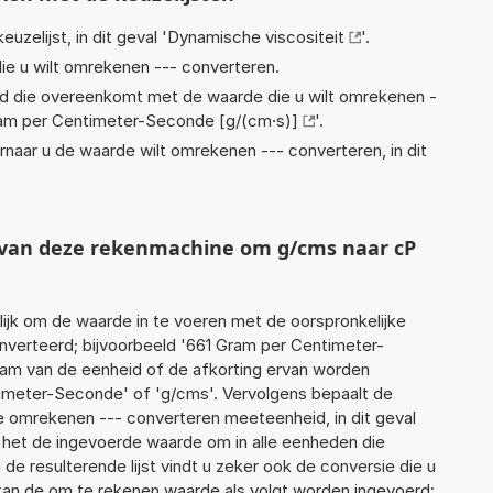
euzelijst, in dit geval '
Dynamische viscositeit
'.
ie u wilt omrekenen --- converteren.
eid die overeenkomt met de waarde die u wilt omrekenen -
am per Centimeter-Seconde [g/(cm·s)]
'.
rnaar u de waarde wilt omrekenen --- converteren, in dit
t van deze rekenmachine om g/cms naar cP
jk om de waarde in te voeren met de oorspronkelijke
erteerd; bijvoorbeeld '661 Gram per Centimeter-
naam van de eenheid of de afkorting ervan worden
imeter-Seconde' of 'g/cms'. Vervolgens bepaalt de
 omrekenen --- converteren meeteenheid, in dit geval
t het de ingevoerde waarde om in alle eenheden die
de resulterende lijst vindt u zeker ook de conversie die u
f kan de om te rekenen waarde als volgt worden ingevoerd: