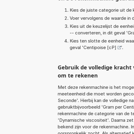
Kies de juiste categorie uit de k
Voer vervolgens de waarde in d
Kies uit de keuzelijst de eenh
-- converteren, in dit geval '
Gr
Kies ten slotte de eenheid waa
geval '
Centipoise [cP]
'.
Gebruik de volledige krach
om te rekenen
Met deze rekenmachine is het mogeli
meeteenheid die moet worden geconv
Seconde'. Hierbij kan de volledige 
gebruiktbijvoorbeeld 'Gram per Cent
rekenmachine de categorie van de te
'Dynamische viscositeit'. Daarna ze
bekend zijn voor de rekenmachine. In 
oorspronkelijk zocht. Als alternatie