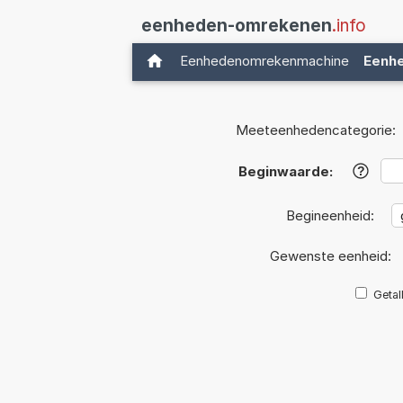
eenheden-omrekenen
.info
Eenhedenomrekenmachine
Eenh
Meeteenhedencategorie:
Beginwaarde:
?
Begineenheid:
Gewenste eenheid:
Getal