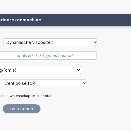
edenrekenmachine
len in wetenschappelijke notatie