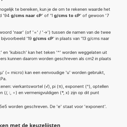
ogelijk te bereiken, kun je de om te rekenen waarde het
ld '94
g/cms naar cP
' of '1
g/cms to cP
' of gewoon '7
woord 'naar' (of '=' / '->') tussen de namen van de twee
bijvoorbeeld '19
g/cms cP
' in plaats van '13 g/cms naar
t' en 'kubisch' kan het teken '^' worden weggelaten uit
eters kunnen daarom worden geschreven als cm2 in plaats
 'µ' (= micro) kan een eenvoudige 'u' worden gebruikt,
µPa.
nen: vierkantswortel (√), pi (π), exponent (^), optellen
n (/, :, ÷) en vermenigvuldigen (*, x) zijn op dit punt
 1,15e5 worden geschreven. De 'e' staat voor 'exponent'.
ken met de keuzelijsten