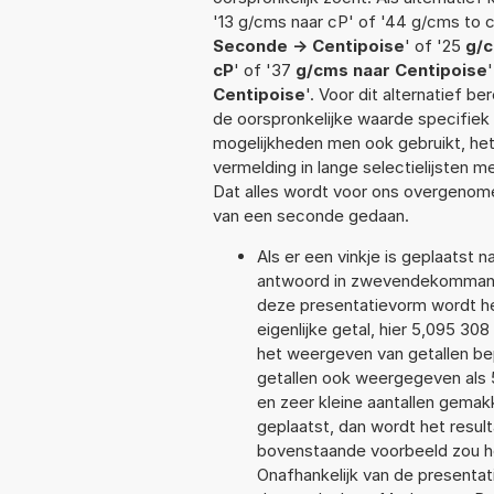
'13 g/cms naar cP' of '44 g/cms to c
Seconde -> Centipoise
' of '25
g/c
cP
' of '37
g/cms naar Centipoise
Centipoise
'. Voor dit alternatief 
de oorspronkelijke waarde specifi
mogelijkheden men ook gebruikt, het
vermelding in lange selectielijsten 
Dat alles wordt voor ons overgenome
van een seconde gedaan.
Als er een vinkje is geplaatst n
antwoord in zwevendekommanot
deze presentatievorm wordt he
eigenlijke getal, hier 5,095 3
het weergeven van getallen bep
getallen ook weergegeven als
en zeer kleine aantallen gemakk
geplaatst, dan wordt het resul
bovenstaande voorbeeld zou he
Onafhankelijk van de presentat