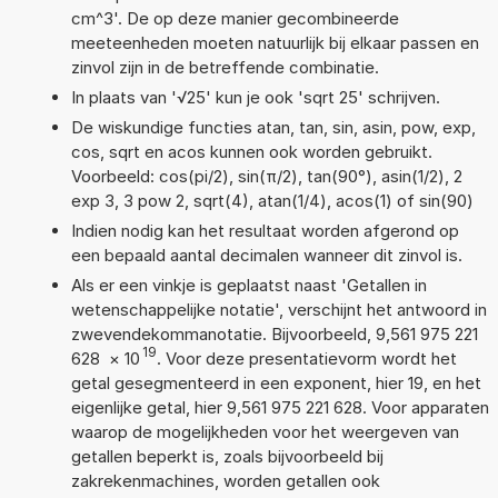
cm^3'. De op deze manier gecombineerde
meeteenheden moeten natuurlijk bij elkaar passen en
zinvol zijn in de betreffende combinatie.
In plaats van '√25' kun je ook 'sqrt 25' schrijven.
De wiskundige functies atan, tan, sin, asin, pow, exp,
cos, sqrt en acos kunnen ook worden gebruikt.
Voorbeeld: cos(pi/2), sin(π/2), tan(90°), asin(1/2), 2
exp 3, 3 pow 2, sqrt(4), atan(1/4), acos(1) of sin(90)
Indien nodig kan het resultaat worden afgerond op
een bepaald aantal decimalen wanneer dit zinvol is.
Als er een vinkje is geplaatst naast 'Getallen in
wetenschappelijke notatie', verschijnt het antwoord in
zwevendekommanotatie. Bijvoorbeeld, 9,561 975 221
19
628
×
10
. Voor deze presentatievorm wordt het
getal gesegmenteerd in een exponent, hier 19, en het
eigenlijke getal, hier 9,561 975 221 628. Voor apparaten
waarop de mogelijkheden voor het weergeven van
getallen beperkt is, zoals bijvoorbeeld bij
zakrekenmachines, worden getallen ook