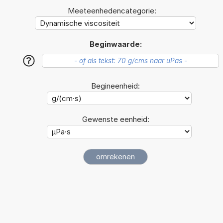
Meeteenhedencategorie:
Beginwaarde:
?
Begineenheid:
Gewenste eenheid: