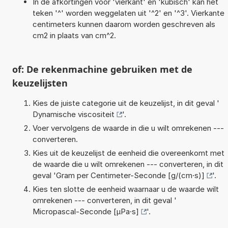
In de afkortingen voor 'vierkant' en 'kubisch' kan het
teken '^' worden weggelaten uit '^2' en '^3'. Vierkante
centimeters kunnen daarom worden geschreven als
cm2 in plaats van cm^2.
of: De rekenmachine gebruiken met de
keuzelijsten
Kies de juiste categorie uit de keuzelijst, in dit geval '
Dynamische viscositeit
'.
Voer vervolgens de waarde in die u wilt omrekenen ---
converteren.
Kies uit de keuzelijst de eenheid die overeenkomt met
de waarde die u wilt omrekenen --- converteren, in dit
geval '
Gram per Centimeter-Seconde [g/(cm·s)]
'.
Kies ten slotte de eenheid waarnaar u de waarde wilt
omrekenen --- converteren, in dit geval '
Micropascal-Seconde [µPa·s]
'.