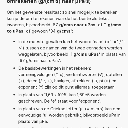
omrekenen (g/(cm·s) naar µPa·s)
Om het gewenste resultaat zo snel mogelijk te bereiken,
kun je de om te rekenen waarde het beste als tekst
invoeren, bijvoorbeeld '67
g/cms naar uPas
' of '1
g/cms
to uPas
' of gewoon '34
g/cms
':
In de meeste gevallen kan het woord 'naar' (of '=' / '-
>') tussen de namen van de twee eenheden worden
weggelaten, bijvoorbeeld '1
g/cms uPas
' in plaats van
'67 g/cms naar uPas'.
De basisbewerkingen in het rekenen:
vermenigvuldigen (*, x), vierkantswortel (√), optellen
(+), delen (/, :, ÷), haakjes, aftrekken (-), pi (π) en
exponent (^) zijn op dit punt allemaal toegestaan
In plaats van '1,69 x 10^5' kan 1,69e5 worden
geschreven. De 'e' staat voor 'exponent'.
In plaats van de Griekse letter 'µ' (= micro) kan een
eenvoudige 'u' worden gebruikt, bijvoorbeeld uPa in
plaats van µPa.