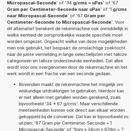
Micropascal-Seconde
' of '34
g/cms = uPas
' of '67
Gram per Centimeter-Seconde naar uPas
' of '1
g/cms
naar Micropascal-Seconde
' of '67
Gram per
Centimeter-Seconde to Micropascal-Seconde
'. Voor
dit alternatief berekent de rekenmachine ook onmiddellijk in
welke eenheid de oorspronkelijke waarde specifiek moet
worden omgezet. Ongeacht welke van deze mogelijkheden
men ook gebruikt, het bespaart de omslachtige zoektocht
naar de juiste vermelding in lange selectielijsten met talloze
categorieën en talloze ondersteunde eenheden. Dat alles
wordt voor ons overgenomen door de rekenmachine en het
werk wordt in een fractie van een seconde gedaan.
Bovendien maakt de rekenmachine het mogelijk om
wiskundige uitdrukkingen te gebruiken. Hierdoor kan
er niet alleen met getallen worden gerekend, zoals
bijvoorbeeld '34 * 67 g/cms'. Maar verschillende
meeteenheden kunnen ook direct aan elkaar worden
gekoppeld bij de conversie. Dat kan er bijvoorbeeld zo
uitzien: '67 Gram per Centimeter-Seconde + 1
Micropascal-Seconde' of '1mm x 34cm x 67dm = ?