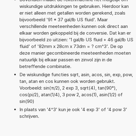
wiskundige uitdrukkingen te gebruiken. Hierdoor kan
er niet alleen met getallen worden gerekend, zoals
bijvoorbeeld '91 * 37 gal/lb US fluid'. Maar
verschillende meeteenheden kunnen ook direct aan
elkaar worden gekoppeld bij de conversie. Dat kan er
bijvoorbeeld zo uitzien: '1 gal/lb US fluid + 46 gal/lb US
fluid' of '82mm x 28cm x 73dm = ? cm^3'. De op
deze manier gecombineerde meeteenheden moeten
natuurlijk bij elkaar passen en zinvol zijn in de
betreffende combinatie.
De wiskundige functies sqrt, asin, acos, sin, exp, pow,
tan, atan en cos kunnen ook worden gebruikt.
Voorbeeld: sin(π/2), 2 exp 3, sqrt(4), tan(90°),
cos(pi/2), atan(1/4), 3 pow 2, acos(1), asin(1/2) of
sin(90)
In plaats van '4^3' kun je ook '4 exp 3' of '4 pow 3'
schrijven.