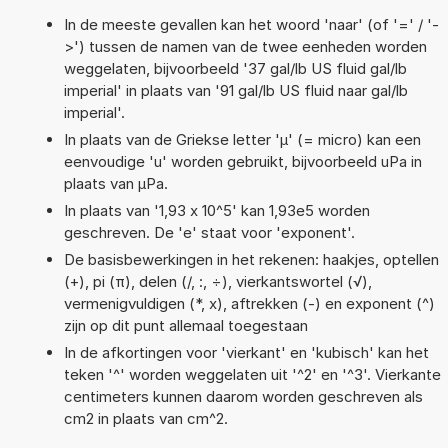
In de meeste gevallen kan het woord 'naar' (of '=' / '-
>') tussen de namen van de twee eenheden worden
weggelaten, bijvoorbeeld '37 gal/lb US fluid gal/lb
imperial' in plaats van '91 gal/lb US fluid naar gal/lb
imperial'.
In plaats van de Griekse letter 'µ' (= micro) kan een
eenvoudige 'u' worden gebruikt, bijvoorbeeld uPa in
plaats van µPa.
In plaats van '1,93 x 10^5' kan 1,93e5 worden
geschreven. De 'e' staat voor 'exponent'.
De basisbewerkingen in het rekenen: haakjes, optellen
(+), pi (π), delen (/, :, ÷), vierkantswortel (√),
vermenigvuldigen (*, x), aftrekken (-) en exponent (^)
zijn op dit punt allemaal toegestaan
In de afkortingen voor 'vierkant' en 'kubisch' kan het
teken '^' worden weggelaten uit '^2' en '^3'. Vierkante
centimeters kunnen daarom worden geschreven als
cm2 in plaats van cm^2.