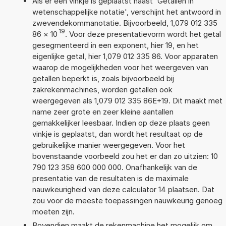
Als er een vinkje is geplaatst naast 'Getallen in
wetenschappelijke notatie', verschijnt het antwoord in
zwevendekommanotatie. Bijvoorbeeld, 1,079 012 335
19
86
×
10
. Voor deze presentatievorm wordt het getal
gesegmenteerd in een exponent, hier 19, en het
eigenlijke getal, hier 1,079 012 335 86. Voor apparaten
waarop de mogelijkheden voor het weergeven van
getallen beperkt is, zoals bijvoorbeeld bij
zakrekenmachines, worden getallen ook
weergegeven als 1,079 012 335 86E+19. Dit maakt met
name zeer grote en zeer kleine aantallen
gemakkelijker leesbaar. Indien op deze plaats geen
vinkje is geplaatst, dan wordt het resultaat op de
gebruikelijke manier weergegeven. Voor het
bovenstaande voorbeeld zou het er dan zo uitzien: 10
790 123 358 600 000 000. Onafhankelijk van de
presentatie van de resultaten is de maximale
nauwkeurigheid van deze calculator 14 plaatsen. Dat
zou voor de meeste toepassingen nauwkeurig genoeg
moeten zijn.
Bovendien maakt de rekenmachine het mogelijk om