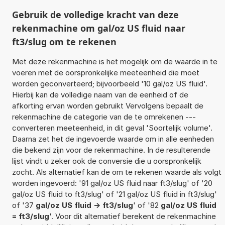
Gebruik de volledige kracht van deze
rekenmachine om gal/oz US fluid naar
ft3/slug om te rekenen
Met deze rekenmachine is het mogelijk om de waarde in te
voeren met de oorspronkelijke meeteenheid die moet
worden geconverteerd; bijvoorbeeld '10 gal/oz US fluid'.
Hierbij kan de volledige naam van de eenheid of de
afkorting ervan worden gebruikt Vervolgens bepaalt de
rekenmachine de categorie van de te omrekenen ---
converteren meeteenheid, in dit geval 'Soortelijk volume'.
Daarna zet het de ingevoerde waarde om in alle eenheden
die bekend zijn voor de rekenmachine. In de resulterende
lijst vindt u zeker ook de conversie die u oorspronkelijk
zocht. Als alternatief kan de om te rekenen waarde als volgt
worden ingevoerd: '91 gal/oz US fluid naar ft3/slug' of '20
gal/oz US fluid to ft3/slug' of '21 gal/oz US fluid in ft3/slug'
of '37
gal/oz US fluid -> ft3/slug
' of '82
gal/oz US fluid
= ft3/slug
'. Voor dit alternatief berekent de rekenmachine