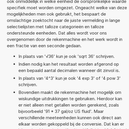
ook onmiddellijk in welke eenheid de oorspronkelijke waarde
specifiek moet worden omgezet. Ongeacht welke van deze
mogelijkheden men ook gebruikt, het bespaart de
omslachtige zoektocht naar de juiste vermelding in lange
selectielijsten met talloze categorieën en talloze
ondersteunde eenheden. Dat alles wordt voor ons
overgenomen door de rekenmachine en het werk wordt in
een fractie van een seconde gedaan.
In plaats van '√36' kun je ook 'sqrt 36' schrijven.
Indien nodig kan het resultaat worden afgerond op
een bepaald aantal decimalen wanneer dit zinvol is.
In plaats van '4^3' kun je ook '4 exp 3' of '4 pow 3'
schrijven.
Bovendien maakt de rekenmachine het mogelijk om
wiskundige uitdrukkingen te gebruiken. Hierdoor kan
er niet alleen met getallen worden gerekend, zoals
bijvoorbeeld '91 * 37 gal/oz US fluid'. Maar
verschillende meeteenheden kunnen ook direct aan
elkaar worden gekoppeld bij de conversie. Dat kan er