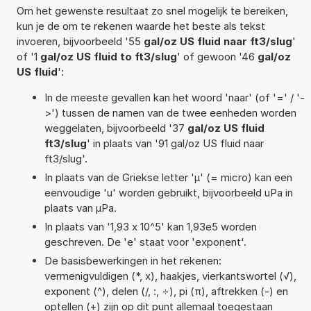
Om het gewenste resultaat zo snel mogelijk te bereiken,
kun je de om te rekenen waarde het beste als tekst
invoeren, bijvoorbeeld '55
gal/oz US fluid naar ft3/slug
'
of '1
gal/oz US fluid to ft3/slug
' of gewoon '46
gal/oz
US fluid
':
In de meeste gevallen kan het woord 'naar' (of '=' / '-
>') tussen de namen van de twee eenheden worden
weggelaten, bijvoorbeeld '37
gal/oz US fluid
ft3/slug
' in plaats van '91 gal/oz US fluid naar
ft3/slug'.
In plaats van de Griekse letter 'µ' (= micro) kan een
eenvoudige 'u' worden gebruikt, bijvoorbeeld uPa in
plaats van µPa.
In plaats van '1,93 x 10^5' kan 1,93e5 worden
geschreven. De 'e' staat voor 'exponent'.
De basisbewerkingen in het rekenen:
vermenigvuldigen (*, x), haakjes, vierkantswortel (√),
exponent (^), delen (/, :, ÷), pi (π), aftrekken (-) en
optellen (+) zijn op dit punt allemaal toegestaan