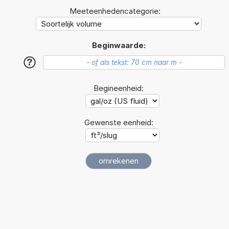
Meeteenhedencategorie:
Beginwaarde:
?
Begineenheid:
Gewenste eenheid: