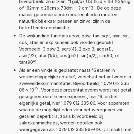
bijvoorbeeld zo uitzien: '1 gal/oz US fluid + 46 ft3/slug'
of '82mm x 28cm x 73dm = ? cm^3'. De op deze
manier gecombineerde meeteenheden moeten
natuurlijk bij elkaar passen en zinvol zijn in de
betreffende combinatie.
De wiskundige functies acos, pow, tan, sqrt, asin, sin,
cos, atan en exp kunnen ook worden gebruikt.
Voorbeeld: 3 pow 2, sqrt(4), 2 exp 3, acos(1),
asin(1/2), atan(1/4), cos(pi/2), sin(π/2), sin(90) of
tan(90°)
Als er een vinkje is geplaatst naast 'Getallen in
wetenschappelijke notatie', verschijnt het antwoord in
zwevendekommanotatie. Bijvoorbeeld, 1,079 012 335
19
86
×
10
. Voor deze presentatievorm wordt het getal
gesegmenteerd in een exponent, hier 19, en het
eigenlijke getal, hier 1,079 012 335 86. Voor apparaten
waarop de mogelijkheden voor het weergeven van
getallen beperkt is, zoals bijvoorbeeld bij
zakrekenmachines, worden getallen ook
weergegeven als 1,079 012 335 86E+19. Dit maakt met