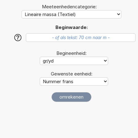
Meeteenhedencategorie:
Beginwaarde:
?
Begineenheid:
Gewenste eenheid: