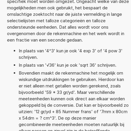
specifiek moet worden omgezet. Ongeacht welke van deze
mogelijkheden men ook gebruikt, het bespaart de
omslachtige zoektocht naar de juiste vermelding in lange
selectielijsten met talloze categorieën en talloze
ondersteunde eenheden. Dat alles wordt voor ons
overgenomen door de rekenmachine en het werk wordt in
een fractie van een seconde gedaan.
In plaats van '4^3' kun je ook '4 exp 3' of '4 pow 3'
schrijven.
In plaats van '√36' kun je ook 'sqrt 36' schrijven.
Bovendien maakt de rekenmachine het mogelijk om
wiskundige uitdrukkingen te gebruiken. Hierdoor kan
er niet alleen met getallen worden gerekend, zoals
bijvoorbeeld '59 * 33 gr/yd'. Maar verschillende
meeteenheden kunnen ook direct aan elkaar worden
gekoppeld bij de conversie. Dat kan er bijvoorbeeld zo
uitzien: '12 gr/yd + 85 Nummer frans' of '7mm x 80cm
x 54dm = ? cm^3'. De op deze manier
gecombineerde meeteenheden moeten natuurlijk bij
elkaar passen en zinvol zijn in de betreffende