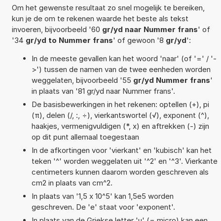
Om het gewenste resultaat zo snel mogelijk te bereiken,
kun je de om te rekenen waarde het beste als tekst
invoeren, bijvoorbeeld '60
gr/yd naar Nummer frans
' of
'34
gr/yd to Nummer frans
' of gewoon '8
gr/yd
':
In de meeste gevallen kan het woord 'naar' (of '=' / '-
>') tussen de namen van de twee eenheden worden
weggelaten, bijvoorbeeld '55
gr/yd Nummer frans
'
in plaats van '81 gr/yd naar Nummer frans'.
De basisbewerkingen in het rekenen: optellen (+), pi
(π), delen (/, :, ÷), vierkantswortel (√), exponent (^),
haakjes, vermenigvuldigen (*, x) en aftrekken (-) zijn
op dit punt allemaal toegestaan
In de afkortingen voor 'vierkant' en 'kubisch' kan het
teken '^' worden weggelaten uit '^2' en '^3'. Vierkante
centimeters kunnen daarom worden geschreven als
cm2 in plaats van cm^2.
In plaats van '1,5 x 10^5' kan 1,5e5 worden
geschreven. De 'e' staat voor 'exponent'.
In plaats van de Griekse letter 'µ' (= micro) kan een