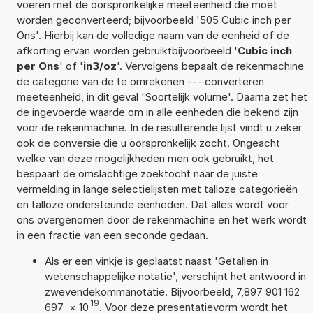
voeren met de oorspronkelijke meeteenheid die moet
worden geconverteerd; bijvoorbeeld '505 Cubic inch per
Ons'. Hierbij kan de volledige naam van de eenheid of de
afkorting ervan worden gebruiktbijvoorbeeld '
Cubic inch
per Ons
' of '
in3/oz
'. Vervolgens bepaalt de rekenmachine
de categorie van de te omrekenen --- converteren
meeteenheid, in dit geval 'Soortelijk volume'. Daarna zet het
de ingevoerde waarde om in alle eenheden die bekend zijn
voor de rekenmachine. In de resulterende lijst vindt u zeker
ook de conversie die u oorspronkelijk zocht. Ongeacht
welke van deze mogelijkheden men ook gebruikt, het
bespaart de omslachtige zoektocht naar de juiste
vermelding in lange selectielijsten met talloze categorieën
en talloze ondersteunde eenheden. Dat alles wordt voor
ons overgenomen door de rekenmachine en het werk wordt
in een fractie van een seconde gedaan.
Als er een vinkje is geplaatst naast 'Getallen in
wetenschappelijke notatie', verschijnt het antwoord in
zwevendekommanotatie. Bijvoorbeeld, 7,897 901 162
19
697
×
10
. Voor deze presentatievorm wordt het