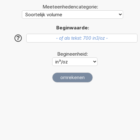
Meeteenhedencategorie:
Beginwaarde:
?
Begineenheid: