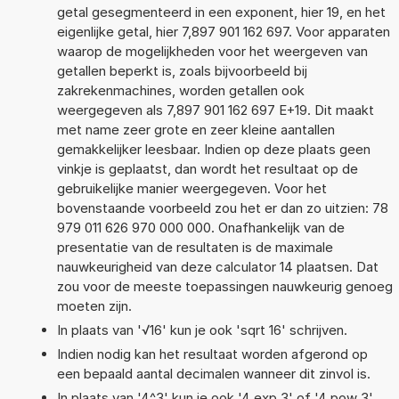
getal gesegmenteerd in een exponent, hier 19, en het
eigenlijke getal, hier 7,897 901 162 697. Voor apparaten
waarop de mogelijkheden voor het weergeven van
getallen beperkt is, zoals bijvoorbeeld bij
zakrekenmachines, worden getallen ook
weergegeven als 7,897 901 162 697 E+19. Dit maakt
met name zeer grote en zeer kleine aantallen
gemakkelijker leesbaar. Indien op deze plaats geen
vinkje is geplaatst, dan wordt het resultaat op de
gebruikelijke manier weergegeven. Voor het
bovenstaande voorbeeld zou het er dan zo uitzien: 78
979 011 626 970 000 000. Onafhankelijk van de
presentatie van de resultaten is de maximale
nauwkeurigheid van deze calculator 14 plaatsen. Dat
zou voor de meeste toepassingen nauwkeurig genoeg
moeten zijn.
In plaats van '√16' kun je ook 'sqrt 16' schrijven.
Indien nodig kan het resultaat worden afgerond op
een bepaald aantal decimalen wanneer dit zinvol is.
In plaats van '4^3' kun je ook '4 exp 3' of '4 pow 3'