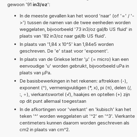
gewoon '91
in3/oz
':
In de meeste gevallen kan het woord 'naar' (of '=' / '-
>') tussen de namen van de twee eenheden worden
weggelaten, bijvoorbeeld '73 in3/oz gal/lb US fluid' in
plaats van '82 in3/oz naar gal/lb US fluid'.
In plaats van '1,84 x 10^5' kan 1,84e5 worden
geschreven. De 'e' staat voor 'exponent'.
In plaats van de Griekse letter 'µ' (= micro) kan een
eenvoudige 'u' worden gebruikt, bijvoorbeeld uPa in
plaats van µPa.
De basisbewerkingen in het rekenen: aftrekken (-),
exponent (^), vermenigvuldigen (*, x), pi (π), delen (/,
:, ÷), vierkantswortel (√), haakjes en optellen (+) zijn
op dit punt allemaal toegestaan
In de afkortingen voor 'vierkant' en 'kubisch' kan het
teken '^' worden weggelaten uit '^2' en '^3'. Vierkante
centimeters kunnen daarom worden geschreven als
cm2 in plaats van cm^2.