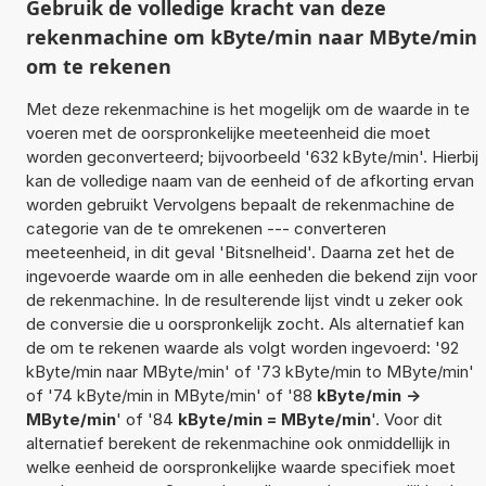
Gebruik de volledige kracht van deze
rekenmachine om kByte/min naar MByte/min
om te rekenen
Met deze rekenmachine is het mogelijk om de waarde in te
voeren met de oorspronkelijke meeteenheid die moet
worden geconverteerd; bijvoorbeeld '632 kByte/min'. Hierbij
kan de volledige naam van de eenheid of de afkorting ervan
worden gebruikt Vervolgens bepaalt de rekenmachine de
categorie van de te omrekenen --- converteren
meeteenheid, in dit geval 'Bitsnelheid'. Daarna zet het de
ingevoerde waarde om in alle eenheden die bekend zijn voor
de rekenmachine. In de resulterende lijst vindt u zeker ook
de conversie die u oorspronkelijk zocht. Als alternatief kan
de om te rekenen waarde als volgt worden ingevoerd: '92
kByte/min naar MByte/min' of '73 kByte/min to MByte/min'
of '74 kByte/min in MByte/min' of '88
kByte/min ->
MByte/min
' of '84
kByte/min = MByte/min
'. Voor dit
alternatief berekent de rekenmachine ook onmiddellijk in
welke eenheid de oorspronkelijke waarde specifiek moet