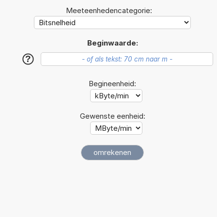
Meeteenhedencategorie:
Beginwaarde:
?
Begineenheid:
Gewenste eenheid: