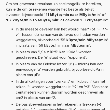
Om het gewenste resultaat zo snel mogelijk te bereiken,
kun je de om te rekenen waarde het beste als tekst
invoeren, bijvoorbeeld '71
kByte/min naar MByte/min
' of
'67
kByte/min to MByte/min
' of gewoon '63
kByte/min
':
In de meeste gevallen kan het woord 'naar' (of '=' / '-
>') tussen de namen van de twee eenheden worden
weggelaten, bijvoorbeeld '55
kByte/min MByte/min
'
in plaats van '59 kByte/min naar MByte/min'.
In plaats van '1,94 x 10^5' kan 1,94e5 worden
geschreven. De 'e' staat voor 'exponent'.
In plaats van de Griekse letter 'µ' (= micro) kan een
eenvoudige 'u' worden gebruikt, bijvoorbeeld uPa in
plaats van µPa.
In de afkortingen voor 'vierkant' en 'kubisch' kan het
teken '^' worden weggelaten uit '^2' en '^3'. Vierkante
centimeters kunnen daarom worden geschreven als
cm2 in plaats van cm^2.
De basisbewerkingen in het rekenen: aftrekken (-),
optellen (+), vermenigvuldigen (*, x), vierkantswortel