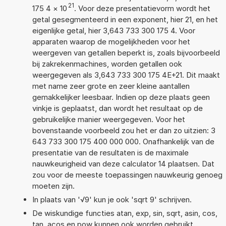
21
175 4
×
10
. Voor deze presentatievorm wordt het
getal gesegmenteerd in een exponent, hier 21, en het
eigenlijke getal, hier 3,643 733 300 175 4. Voor
apparaten waarop de mogelijkheden voor het
weergeven van getallen beperkt is, zoals bijvoorbeeld
bij zakrekenmachines, worden getallen ook
weergegeven als 3,643 733 300 175 4E+21. Dit maakt
met name zeer grote en zeer kleine aantallen
gemakkelijker leesbaar. Indien op deze plaats geen
vinkje is geplaatst, dan wordt het resultaat op de
gebruikelijke manier weergegeven. Voor het
bovenstaande voorbeeld zou het er dan zo uitzien: 3
643 733 300 175 400 000 000. Onafhankelijk van de
presentatie van de resultaten is de maximale
nauwkeurigheid van deze calculator 14 plaatsen. Dat
zou voor de meeste toepassingen nauwkeurig genoeg
moeten zijn.
In plaats van '√9' kun je ook 'sqrt 9' schrijven.
De wiskundige functies atan, exp, sin, sqrt, asin, cos,
tan, acos en pow kunnen ook worden gebruikt.